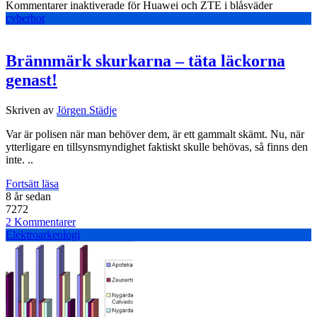
Kommentarer inaktiverade
för Huawei och ZTE i blåsväder
cyberhot
Brännmärk skurkarna – täta läckorna
genast!
Skriven av
Jörgen Städje
Var är polisen när man behöver dem, är ett gammalt skämt. Nu, när
ytterligare en tillsynsmyndighet faktiskt skulle behövas, så finns den
inte. ..
Fortsätt läsa
8 år sedan
7272
2 Kommentarer
Elektroarkeologi