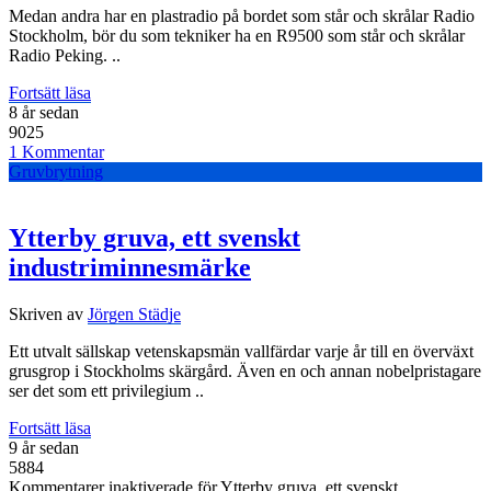
Medan andra har en plastradio på bordet som står och skrålar Radio
Stockholm, bör du som tekniker ha en R9500 som står och skrålar
Radio Peking. ..
Fortsätt läsa
8 år sedan
9025
1 Kommentar
Gruvbrytning
Ytterby gruva, ett svenskt
industriminnesmärke
Skriven av
Jörgen Städje
Ett utvalt sällskap vetenskapsmän vallfärdar varje år till en överväxt
grusgrop i Stockholms skärgård. Även en och annan nobelpristagare
ser det som ett privilegium ..
Fortsätt läsa
9 år sedan
5884
Kommentarer inaktiverade
för Ytterby gruva, ett svenskt