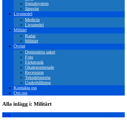
Signalsystem
Järnväg
Livsmedel
Medicin
Livsmedel
Militärt
Radar
Militärt
Övrigt
Demontera saker
Foto
Elektronik
Okategoriserade
Recension
Teknikhistoria
Underhållning
Kontakta oss
Om oss
Alla inlägg i:
Militärt
Flyg