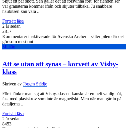
Skjut ett par skott. Sen gäller det att försvinna fort, för fienden ser
var granaterna kommer ifrån och skjuter tillbaka. Ju snabbare
haubitsen kan vara ..
Fortsätt läsa
2 år sedan
2817
Kommentarer inaktiverade
för Svenska Archer – sätter pilen där det
gör som mest ont
Militärt
Att se utan att synas – korvett av Visby-
klass
Skriven av
Jörgen Städje
Först tänker man sig att Visby-klassen kanske är en helt vanlig båt,
fast med plastskrov som inte är magnetiskt. Men när man går in på
detaljerna ..
Fortsätt läsa
2 år sedan
8453