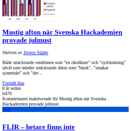
Mustig afton när Svenska Hackademien
provade julmust
Skriven av
Jörgen Städje
Både smickrande omdömen som ”en rikslikare” och ”sydsluttning”
såväl som mindre smickrande diton som ”blask”, ”smakar
syntetiskt” och ”det ..
Fortsätt läsa
8 år sedan
6476
Kommentarer inaktiverade
för Mustig afton när Svenska
Hackademien provade julmust
Foto
FLIR – hetare finns inte