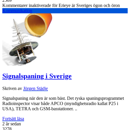
2569
Kommentarer inaktiverade
för Erieye är Sveriges ögon och öron
Kommunikation
Signalspaning i Sverige
Skriven av
Jörgen Städje
Signalspaning när den är som bäst. Det ryska spaningsprogrammet
Radioinspector visar både APCO (myndighetsradio kallat P25 i
USA), TETRA och GSM-basstationer. ..
Fortsätt läsa
2 år sedan
3278