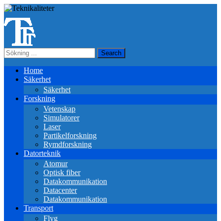
Home
Säkerhet
Säkerhet
Forskning
Vetenskap
Simulatorer
Laser
Partikelforskning
Rymdforskning
Datorteknik
Atomur
Optisk fiber
Datakommunikation
Datacenter
Datakommunikation
Transport
Flyg