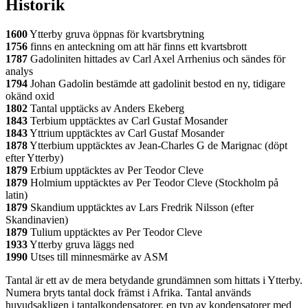
Historik
1600
Ytterby gruva öppnas för kvartsbrytning
1756
finns en anteckning om att här finns ett kvartsbrott
1787
Gadoliniten hittades av Carl Axel Arrhenius och sändes för
analys
1794
Johan Gadolin bestämde att gadolinit bestod en ny, tidigare
okänd oxid
1802
Tantal upptäcks av Anders Ekeberg
1843
Terbium upptäcktes av Carl Gustaf Mosander
1843
Yttrium upptäcktes av Carl Gustaf Mosander
1878
Ytterbium upptäcktes av Jean-Charles G de Marignac (döpt
efter Ytterby)
1879
Erbium upptäcktes av Per Teodor Cleve
1879
Holmium upptäcktes av Per Teodor Cleve (Stockholm på
latin)
1879
Skandium upptäcktes av Lars Fredrik Nilsson (efter
Skandinavien)
1879
Tulium upptäcktes av Per Teodor Cleve
1933
Ytterby gruva läggs ned
1990
Utses till minnesmärke av ASM
Tantal är ett av de mera betydande grundämnen som hittats i Ytterby.
Numera bryts tantal dock främst i Afrika. Tantal används
huvudsakligen i tantalkondensatorer, en typ av kondensatorer med