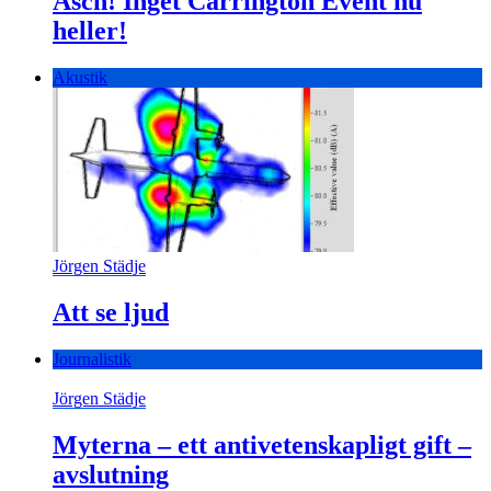
Äsch! Inget Carrington Event nu
heller!
Akustik
Jörgen Städje
Att se ljud
Journalistik
Jörgen Städje
Myterna – ett antivetenskapligt gift –
avslutning