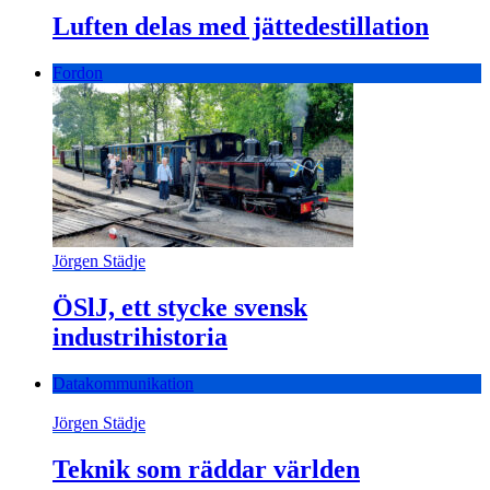
Luften delas med jättedestillation
Fordon
Jörgen Städje
ÖSlJ, ett stycke svensk
industrihistoria
Datakommunikation
Jörgen Städje
Teknik som räddar världen