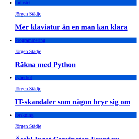
Industri
Jörgen Städje
Mer klaviatur än en man kan klara
Programmering
Jörgen Städje
Räkna med Python
cyberhot
Jörgen Städje
IT-skandaler som någon bryr sig om
forskning
Jörgen Städje