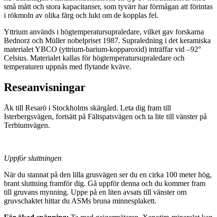
små mått och stora kapacitanser, som tyvärr har förmågan att förintas
i rökmoln av olika färg och lukt om de kopplas fel.
Yttrium används i högtemperatursupraledare, vilket gav forskarna
Bednorz och Müller nobelpriset 1987. Supraledning i det keramiska
materialet YBCO (yttrium-barium-kopparoxid) inträffar vid –92°
Celsius. Materialet kallas för högtemperatursupraledare och
temperaturen uppnås med flytande kväve.
Reseanvisningar
Åk till Resarö i Stockholms skärgård. Leta dig fram till
Isterbergsvägen, fortsätt på Fältspatsvägen och ta lite till vänster på
Terbiumvägen.
Uppför sluttningen
När du stannat på den lilla grusvägen ser du en cirka 100 meter hög,
brant sluttning framför dig. Gå uppför denna och du kommer fram
till gruvans mynning. Uppe på en liten avsats till vänster om
gruvschaktet hittar du ASMs bruna minnesplakett.