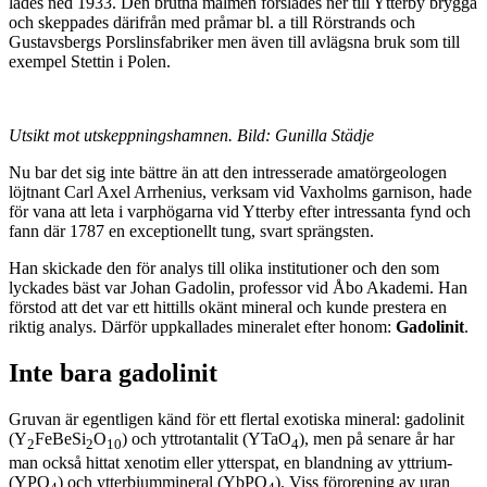
lades ned 1933. Den brutna malmen forslades ner till Ytterby brygga
och skeppades därifrån med pråmar bl. a till Rörstrands och
Gustavsbergs Porslinsfabriker men även till avlägsna bruk som till
exempel Stettin i Polen.
Utsikt mot utskeppningshamnen. Bild: Gunilla Städje
Nu bar det sig inte bättre än att den intresserade amatörgeologen
löjtnant Carl Axel Arrhenius, verksam vid Vaxholms garnison, hade
för vana att leta i varphögarna vid Ytterby efter intressanta fynd och
fann där 1787 en exceptionellt tung, svart sprängsten.
Han skickade den för analys till olika institutioner och den som
lyckades bäst var Johan Gadolin, professor vid Åbo Akademi. Han
förstod att det var ett hittills okänt mineral och kunde prestera en
riktig analys. Därför uppkallades mineralet efter honom:
Gadolinit
.
Inte bara gadolinit
Gruvan är egentligen känd för ett flertal exotiska mineral: gadolinit
(Y
FeBeSi
O
) och yttrotantalit (YTaO
), men på senare år har
2
2
10
4
man också hittat xenotim eller ytterspat, en blandning av yttrium-
(YPO
) och ytterbiummineral (YbPO
). Viss förorening av uran