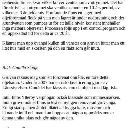
reabensin finnas kvar vilket kräver ventilation av utrymmet. Det har
föreskrivits att utrymmet ska ventileras under en 10-års period, av
vilken ca 3 år avklarats. Fortfarande finns ett lager med
oljeförorenad flock på ytan men lagret är under nedbrytning och det
grundvatten som pumpas ut för att hålla nivån konstant innehåller
inga mätbara oljerester. Processen följs upp i ett kontrollprogram och
en uppskattad tid för detta är ca 20 år.
Klättrar man upp ovanpå kullen till vänster om gruvan hittar man ett
litet hus med en skorsten på och en fläkt som går inuti.
Bild: Gunilla Städje
Gruvan räknas idag som ett förorenat område, en före detta
oljehamn. Under år 2007 har en riskklassificering gjorts av
Länsstyrelsen. Området har klassats som ett objekt med låg risk.
Intill finns Ytterby varphögar, också klassade som minnesmärken.
Inom gruvområdet finns också en nyligen renoverad gruvstuga.
Enligt stadsplanen är det tillåtet att bygga kafé, museum och
liknande intill och man kan hoppas att någon uppmärksammar
denna unika plats och gör något av den.