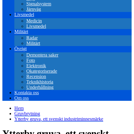
Signalsystem
Järnväg
Livsmedel
Medicin
Livsmedel
Militärt
Radar
Militärt
Övrigt
Demontera saker
Foto
Elektronik
Okategoriserade
Recension
Teknikhistoria
Underhållning
Kontakta oss
Om oss
Hem
Gruvbrytning
Ytterby gruva, ett svenskt industriminnesmärke
Ytterby gruva, ett svenskt