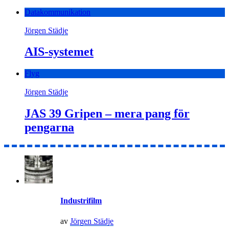
Datakommunikation
Jörgen Städje
AIS-systemet
Flyg
Jörgen Städje
JAS 39 Gripen – mera pang för
pengarna
Industrifilm
av
Jörgen Städje