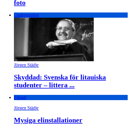
foto
Undervisning
Jörgen Städje
Skyddad: Svenska för litauiska
studenter – littera ...
Elkraft
Jörgen Städje
Mysiga elinstallationer