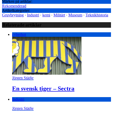
Märken på artiklar:
Rekomenderad
Artikelkategorier:
Gruvbrytning
·
Industri
·
kemi
·
Militärt
·
Museum
·
Teknikhistoria
Relaterade artiklar
cyberhot
Jörgen Städje
En svensk tiger – Sectra
Industri
Jörgen Städje