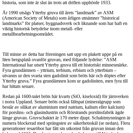
historia, som inte är slut än trots att driften upphörde 1933.
År 1990 utsågs Ytterby gruva till årets ”landmark” av ASM
(American Society of Metals) som årligen utnämner ”historical
landmarks” för platser, byggnadsverk och liknande som har haft en
viktig historisk betydelse inom metall- eller
metallbearbetningsområdet.
Till minne av detta har föreningen satt upp en plakett uppe på en
liten bergsplatå ovanför gruvan, med följande lydelse: ”ASM
International har utsett Ytterby gruva till ett historiskt minnesmärke.
Fyra grundämnen – yttrium, terbium, erbium och ytterbium –
utvanns ur den svarta sten gadolinit som bröts här och döptes efter
Ytterby gruva.” Fyra grundämnen kom ur gadoliniten, men fyra till
har hittats senare.
Redan på 1600-talet bröts här kvarts (SiO, kiseloxid) för järnverken
i norra Uppland. Senare bröts också fältspat (mineralgrupp som
består av silikat av aluminium med natrium, kalium eller kalcium)
för porslins- och glasindustrin och Rörstrands porslinsfabrik ägde
länge gruvan. Gruvschaktet är 170 meter djupt. Schaktmynningen är
numera blockerad med sprängsten av säkerhetsskäl (se nedan). Flera
generationer resaröbor har fått sin utkomst från gruvan innan den