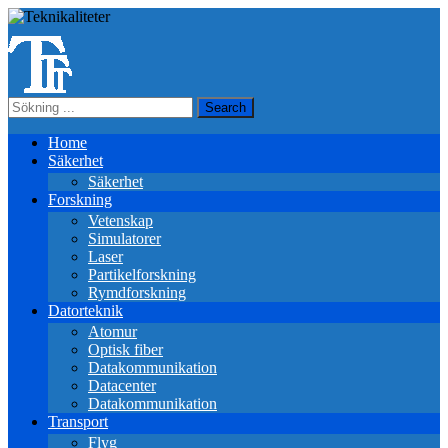
Home
Säkerhet
Säkerhet
Forskning
Vetenskap
Simulatorer
Laser
Partikelforskning
Rymdforskning
Datorteknik
Atomur
Optisk fiber
Datakommunikation
Datacenter
Datakommunikation
Transport
Flyg