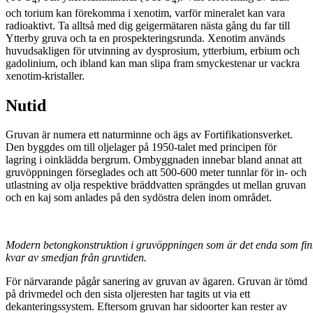
4
4
och torium kan förekomma i xenotim, varför mineralet kan vara
radioaktivt. Ta alltså med dig geigermätaren nästa gång du far till
Ytterby gruva och ta en prospekteringsrunda. Xenotim används
huvudsakligen för utvinning av dysprosium, ytterbium, erbium och
gadolinium, och ibland kan man slipa fram smyckestenar ur vackra
xenotim-kristaller.
Nutid
Gruvan är numera ett naturminne och ägs av Fortifikationsverket.
Den byggdes om till oljelager på 1950-talet med principen för
lagring i oinklädda bergrum. Ombyggnaden innebar bland annat att
gruvöppningen förseglades och att 500-600 meter tunnlar för in- och
utlastning av olja respektive bräddvatten sprängdes ut mellan gruvan
och en kaj som anlades på den sydöstra delen inom området.
Modern betongkonstruktion i gruvöppningen som
är det enda som fi
kvar av smedjan från gruvtiden
.
För närvarande pågår sanering av gruvan av ägaren. Gruvan är tömd
på drivmedel och den sista oljeresten har tagits ut via ett
dekanteringssystem. Eftersom gruvan har sidoorter kan rester av