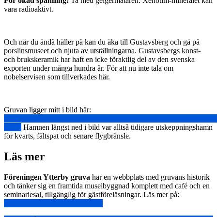
För ökad spänning:
Ta med geigermätaren. Xenotim-mineralet kan
vara radioaktivt.
Och när du ändå håller på kan du åka till Gustavsberg och gå på
porslinsmuseet och njuta av utställningarna. Gustavsbergs konst-
och brukskeramik har haft en icke föraktlig del av den svenska
exporten under många hundra år. För att nu inte tala om
nobelservisen som tillverkades här.
Gruvan ligger mitt i bild här:
https://www.google.com/maps/@59.4257693,18.3529206,336m/dat
hl=en
Hamnen längst ned i bild var alltså tidigare utskeppningshamn
för kvarts, fältspat och senare flygbränsle.
Läs mer
Föreningen Ytterby gruva
har en webbplats med gruvans historik
och tänker sig en framtida museibyggnad komplett med café och en
seminariesal, tillgänglig för gästföreläsningar. Läs mer på:
http://ytterbygruva.se/index.html