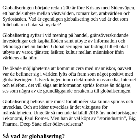
Globaliseringen började redan 200 år före Kristus med Sidenvägen,
ett handelsutbyte mellan västvärlden, romarriket, arabvärlden och
Sydostasien. Vad är egentligen globalisering och vad är det som
foliehattarna hatar så mycket?
Globalisering syftar i vid mening på handel, gränsöverskridande
investeringar och kapitalflöden samt utbyte av information och
teknologi mellan länder. Globaliseringen har bidragit till ett ökat
utbyte av varor, tjänster, åsikter, kultur mellan människor ifrån
världens alla hörn.
De ökade möjligheterna att kommunicera med människor, oavsett
var de befinner sig i världen lyfts ofta fram som något positivt med
globaliseringen. Utvecklingen inom elektronisk massmedia, Internet
och telefoni, det vill säga att information sprids fortare än tidigare,
ses som några av de grundläggande orsakerna till globaliseringen.
Globalisering behövs inte minst för att idéer ska kunna spridas och
utvecklas. Och att idéer utvecklas är det viktigaste för
mänskligheten. Ungefär så menade iallafall 2018 års nobelpristagare
i ekonomi, Paul Romer. Men han är väl köpt av ”storindustrin”, Big
Pharma, Deep State eller ödlevarelserna?
Så vad är globalisering?