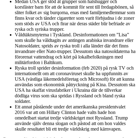
Medan USA ger stöd åt grupper som halshugger och
korsfäster barn för att de kommit för sent till fredagsbönen, så
sliter folket av sig burqorna, enas med familjemedlemmar som
finns kvar och tänder cigaretter som varit förbjudna i de zoner
som stöds av USA och firar när deras städer blir befriade av
ryska och syriska trupper.
Våldtäktsmyterna i Tyskland. Desinformationen om ”Lisa”
som skulle ha våldtagits av antingen arabiska invandrare eller
Natosoldater, sprids av ryska troll i alla länder där det finns
invandrare eller Nato-trupper. Dessutom ska natosoldaterna ha
förorenat vattendrag och kört på lokalbefolkningen med
militärfordon i Baltikum.
Ryska troll sprider desinformation (feb 2020) på rysk TV och
internationellt om att coronaviruset skulle ha uppfunnits av
USA (västliga läkemedelsföretag och Microsoft) för att kunna
användas som ekonomisk påtryckning på Kina. Dessutom ska
USA ha skaffat virusfabriker i Ukraina där de tillverkar
dödliga virus som ska spridas i Ryssland och bland ryska
soldater.
Ett annat påstående under det amerikanska presidentvalet
2016 var att om Hillary Clinton hade valts hade hon
omedelbart startat tredje världskriget mot Ryssland. Trump
använde själv denna slogan och påstod att om hon valdes
skulle resultatet bli ett tredje världskrig med kärnvapen.