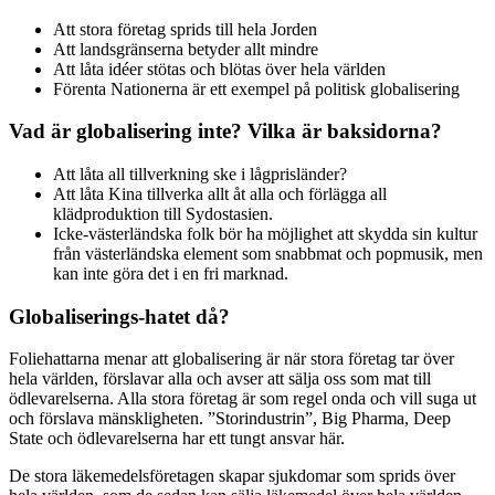
Att stora företag sprids till hela Jorden
Att landsgränserna betyder allt mindre
Att låta idéer stötas och blötas över hela världen
Förenta Nationerna är ett exempel på politisk globalisering
Vad är globalisering inte? Vilka är baksidorna?
Att låta all tillverkning ske i lågprisländer?
Att låta Kina tillverka allt åt alla och förlägga all
klädproduktion till Sydostasien.
Icke-västerländska folk bör ha möjlighet att skydda sin kultur
från västerländska element som snabbmat och popmusik, men
kan inte göra det i en fri marknad.
Globaliserings-hatet då?
Foliehattarna menar att globalisering är när stora företag tar över
hela världen, förslavar alla och avser att sälja oss som mat till
ödlevarelserna. Alla stora företag är som regel onda och vill suga ut
och förslava mänskligheten. ”Storindustrin”, Big Pharma, Deep
State och ödlevarelserna har ett tungt ansvar här.
De stora läkemedelsföretagen skapar sjukdomar som sprids över