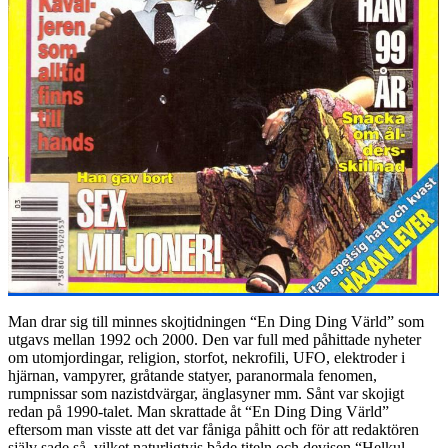
Man drar sig till minnes skojtidningen “En Ding Ding Värld” som
utgavs mellan 1992 och 2000. Den var full med påhittade nyheter
om utomjordingar, religion, storfot, nekrofili, UFO, elektroder i
hjärnan, vampyrer, gråtande statyer, paranormala fenomen,
rumpnissar som nazistdvärgar, änglasyner mm. Sånt var skojigt
redan på 1990-talet. Man skrattade åt “En Ding Ding Värld”
eftersom man visste att det var fåniga påhitt och för att redaktören
själv sade så, vilket naturligtvis både titeln och devisen “Helkul