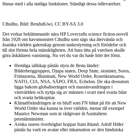
finnas med i alla statliga funktioner. Ständigt dessa ödlevarelser.
Cthulhu. Bild: BenduKiwi, CC BY-SA 3.0
Det verkar beklämmande nära HP Lovecrafts science fiction-novell
från 1928 om havsmonstret Cthulhu som sägs ska återvända och
åsamka världen galenskap genom tankestyrning och förödelse och
till slut förinta hela mänskligheten. Att bara titta på varelsen skulle
göra åskådaren vansinnig. Nu vet du var du hade hört det förut.
Hemliga sällskap påstås styra de flesta länder:
Bilderberggruppen, Djupa staten, Deep State, sionister, Soros,
Frimurarna, Illuminati, New World Order, Rosenkransarna,
NATO, CIA, NSA, SÄPO, FRA, Echelon. De ska dessutom
ligga bakom globaliseringen och massinvandringen i
västvärlden och nyttja sig av männen i svart med svarta bilar
och svarta helikoptrar.
Klimatförändringen är en bluff som FN hittat på för att New
World Order ska kunna ta över världen, menar till exempel
Maurice Newman som är rådgivare åt Australiens
premiärminister.
Ariska rasens överhöghet hoppar fram ibland. Adolf Hitler
påstås ha varit en avatar eller inkarnation av den hinduiska