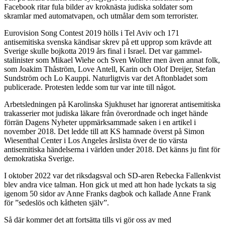
Facebook ritar fula bilder av kroknästa judiska soldater som
skramlar med automatvapen, och utmålar dem som terrorister.
Eurovision Song Contest 2019 hölls i Tel Aviv och 171
antisemitiska svenska kändisar skrev på ett upprop som krävde att
Sverige skulle bojkotta 2019 års final i Israel. Det var gammel-
stalinister som Mikael Wiehe och Sven Wollter men även annat folk,
som Joakim Thåström, Love Antell, Karin och Olof Dreijer, Stefan
Sundström och Lo Kauppi. Naturligtvis var det Aftonbladet som
publicerade. Protesten ledde som tur var inte till något.
Arbetsledningen på Karolinska Sjukhuset har ignorerat antisemitiska
trakasserier mot judiska läkare från överordnade och inget hände
förrän Dagens Nyheter uppmärksammade saken i en artikel i
november 2018. Det ledde till att KS hamnade överst på Simon
Wiesenthal Center i Los Angeles årslista över de tio värsta
antisemitiska händelserna i världen under 2018. Det känns ju fint för
demokratiska Sverige.
I oktober 2022 var det riksdagsval och SD-aren Rebecka Fallenkvist
blev andra vice talman. Hon gick ut med att hon hade lyckats ta sig
igenom 50 sidor av Anne Franks dagbok och kallade Anne Frank
för ”sedeslös och kåtheten själv”.
Så där kommer det att fortsätta tills vi gör oss av med