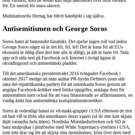
hela världen, som de sedan kan sälja läkemedel över hela världen
för. En metod för mass-slaveri.
Multinationella företag har blivit hatobjekt i sig själva.
Antisemitismen och George Soros
Soros-hatet är fantastsikt fanatiskt. Det spelar ingen roll vad juden
George Soros säger så är det fel, fel, fel! Det är hans fel att EUs
ekonomi är dålig (fast den inte alls är dålig), ja allt är hans fel. Sida
upp och sida ned på Facebook och Internet i övrigt ägnas åt
okvädingsord och antisemitiskt pladder.
Till det amerikanska presidentvalet 2016 tvingades Facebook i
oktober 2017 medge att man anlitat PR-byrån Definers (som står
nära det republikanska partiet) för att smutskasta Soros genom att
angripa Facebook-kritiker med falska uppgifter, anklaga dem för
antisemitism men också för att vara finansierade av affärsmannen, en
vanlig åsikt hos antisemitiska konspirationsteoretiker.
Soros är ordentligt hatad av vit-makt-grupper i USA eftersom de tror
att han vill ta ifrån alla amerikaner deras vapen (så de inte kan skjuta
ihjäl varandra hela tiden). Nordiska Motståndsrörelsen och SD är
bara småpojkar i jämförelse med White Supremacy-rörelsen i USA,
som inte drar sig för att skjuta sina motståndare, köra över dem med