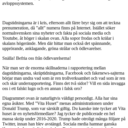
avloppssystemen.
Dagstidningarna är i kris, eftersom allt färre bryr sig om att teckna
prenumeration, då ”allt” numera finns på Internet. Istället söker
normalsvensken sina nyheter och fakta på sociala media och
Youtube, åt höger i skalan ovan. Alla sopor frodas och krälar i
skalans högerände. Men där hittar man också det spännande,
upprörande, anklagande, gröna strålar och ödlevarelser.
Snälla! Befria oss från ödlevarelserna!
När man ser de enorma skillnaderna i rapportering mellan
dagstidningarna, skräptidningarna, Facebook och fakenews-sajterna
börjar man undra vad som är ren trollverksamhet och vad som är ren
och skär underrapportering. Finns det två sidor? Vill en sida invagga
oss i ett falskt lugn och en annan i falsk oro?
Diagrammet ovan är naturligtvis väldigt personligt. Alla har sina
egna åsikter. Med ”Vita Huset” menas administrationen under
Donald Trump, som var särskilt giftig. Du kanske inte tycker att Vita
huset är en nyhetsförmedlare? Jag tycker de publicerade en hel
massa skräp under 2016-2020. Trump hade otroligt många följare på
Twitter, innan han blev avstängd. Sociala media hamnar ganska