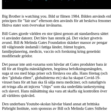
Big Brother is watching you. Bild ur filmen 1984. Bilden används enl
principen för ”fair use” eftersom den används för att beskriva fenome
fiktiva stater som övervakar invånarna.
Bill Gates gjorde världen en stor tjänst genom att standardisera sättet
vi använder datorer. Det blev han stenrik på. Det väcker givetvis
avund. Bill & Melinda Gates Foundation skänker massor av pengar
till välgörande ändamål i fattiga länder, främst hygien,
familjeplanering, medicin, vaccin och forskning kring genetiskt
modifierade grödor.
Det passar inte anti-vaxarna som hävdar att Gates produkter bara är
till för att förgifta mänskligheten, begränsa befolkningsmängden,
suga ut oss med höga priser och förslava oss alla. Hans företag (och
den ”globala eliten”, globalisterna etc) ska ha skapat Covid-19-
viruset bara för att han ska få sälja mera mediciner, och naturligtvis
att tvinga alla att injicera ”chips” som ska underlätta tankestyrning
och slaveri. Hans målsättning ska vara att skaffa sig kontrollen över
all världens sjukvård.
Den underbara Youtube-skolan hävdar bland annat att brittiska
Pirbright Institute, som sponsras av Bill och Melinda Gates Stiftelse