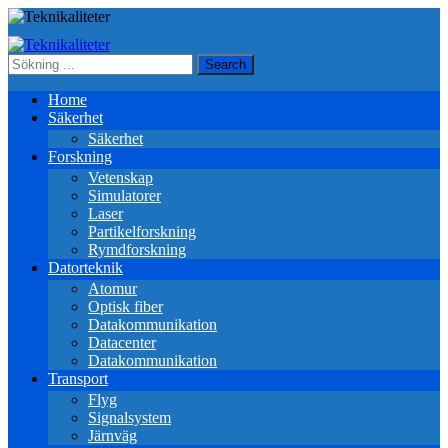
Home
Säkerhet
Säkerhet
Forskning
Vetenskap
Simulatorer
Laser
Partikelforskning
Rymdforskning
Datorteknik
Atomur
Optisk fiber
Datakommunikation
Datacenter
Datakommunikation
Transport
Flyg
Signalsystem
Järnväg