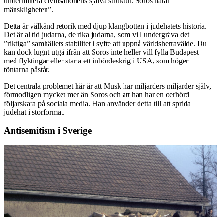
underminera civilisationens själva struktur. Soros hatar
mänskligheten”.
Detta är välkänd retorik med djup klangbotten i judehatets historia.
Det är alltid judarna, de rika judarna, som vill undergräva det
”riktiga” samhällets stabilitet i syfte att uppnå världsherravälde. Du
kan dock lugnt utgå ifrån att Soros inte heller vill fylla Budapest
med flyktingar eller starta ett inbördeskrig i USA, som höger-
töntarna påstår.
Det centrala problemet här är att Musk har miljarders miljarder själv,
förmodligen mycket mer än Soros och att han har en oerhörd
följarskara på sociala media. Han använder detta till att sprida
judehat i storformat.
Antisemitism i Sverige