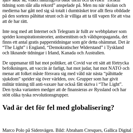
tidning som slår alla rekord” anspelade på. Men nu när skolan och
medierna har gått ned sig så totalt i dumträsket tror allt flera obildade
på den sortens påhittat strunt och är villiga att ta till vapen för att visa
att de har rätt.
Inte nog med att Internet och Telegram är fullt av webbplatser som
sprider konspirationsteorier, antisemitism och våldspropaganda, det
finns ett antal gratis papperstidningar som gör detta ohämmat. Det är
“The Light” i England, “Demokratischer Widerstand” i Tyskland
och liknande tidningar i Irland, Kanada och Australien.
De uppmanar till hat mot politiker, att Covid var ett sätt att förtrycka
befolkningen, att vaccin är farligt, hat mot judar, hat mot NATO och
menar att folket måste försvara sig med våld när nästa “påhittade
sjukdom” sprider sig över världen, osv. Grupper som har givit
militär träning till anti-vaxare har också fått skriva i “The Light”.
Den tyska varianten medger att de finansieras av Ryssland och har
stött olika tyska revolutionsgrupper.
Vad är det för fel med globalisering?
Marco Polo på Sidenvägen. Bild: Abraham Cresques, Gallica Digital