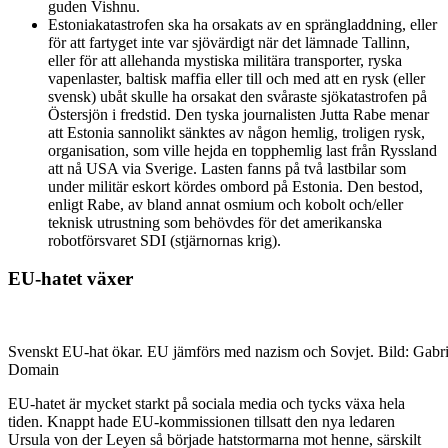
guden Vishnu.
Estoniakatastrofen ska ha orsakats av en sprängladdning, eller
för att fartyget inte var sjövärdigt när det lämnade Tallinn,
eller för att allehanda mystiska militära transporter, ryska
vapenlaster, baltisk maffia eller till och med att en rysk (eller
svensk) ubåt skulle ha orsakat den svåraste sjökatastrofen på
Östersjön i fredstid. Den tyska journalisten Jutta Rabe menar
att Estonia sannolikt sänktes av någon hemlig, troligen rysk,
organisation, som ville hejda en topphemlig last från Ryssland
att nå USA via Sverige. Lasten fanns på två lastbilar som
under militär eskort kördes ombord på Estonia. Den bestod,
enligt Rabe, av bland annat osmium och kobolt och/eller
teknisk utrustning som behövdes för det amerikanska
robotförsvaret SDI (stjärnornas krig).
EU-hatet växer
Svenskt EU-hat ökar. EU jämförs med nazism och Sovjet. Bild: Gabri
Domain
EU-hatet är mycket starkt på sociala media och tycks växa hela
tiden. Knappt hade EU-kommissionen tillsatt den nya ledaren
Ursula von der Leyen så började hatstormarna mot henne, särskilt