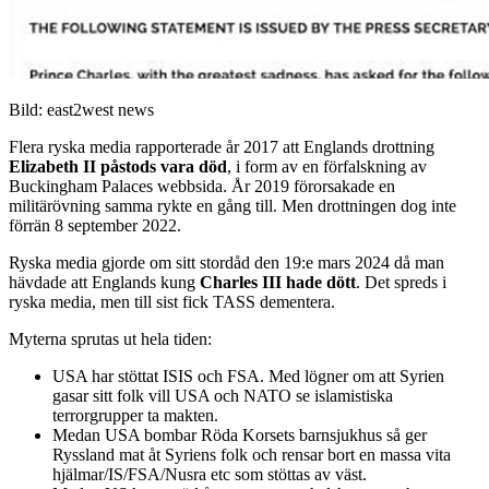
Bild: east2west news
Flera ryska media rapporterade år 2017 att Englands drottning
Elizabeth II påstods vara död
, i form av en förfalskning av
Buckingham Palaces webbsida. År 2019 förorsakade en
militärövning samma rykte en gång till. Men drottningen dog inte
förrän 8 september 2022.
Ryska media gjorde om sitt stordåd den 19:e mars 2024 då man
hävdade att Englands kung
Charles III hade dött
. Det spreds i
ryska media, men till sist fick TASS dementera.
Myterna sprutas ut hela tiden:
USA har stöttat ISIS och FSA. Med lögner om att Syrien
gasar sitt folk vill USA och NATO se islamistiska
terrorgrupper ta makten.
Medan USA bombar Röda Korsets barnsjukhus så ger
Ryssland mat åt Syriens folk och rensar bort en massa vita
hjälmar/IS/FSA/Nusra etc som stöttas av väst.