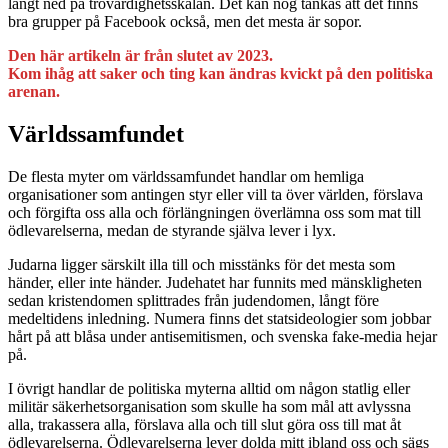
långt ned på trovärdighetsskalan. Det kan nog tänkas att det finns
bra grupper på Facebook också, men det mesta är sopor.
Den här artikeln är från slutet av 2023.
Kom ihåg att saker och ting kan ändras kvickt på den politiska
arenan.
Världssamfundet
De flesta myter om världssamfundet handlar om hemliga
organisationer som antingen styr eller vill ta över världen, förslava
och förgifta oss alla och förlängningen överlämna oss som mat till
ödlevarelserna, medan de styrande själva lever i lyx.
Judarna ligger särskilt illa till och misstänks för det mesta som
händer, eller inte händer. Judehatet har funnits med mänskligheten
sedan kristendomen splittrades från judendomen, långt före
medeltidens inledning. Numera finns det statsideologier som jobbar
hårt på att blåsa under antisemitismen, och svenska fake-media hejar
på.
I övrigt handlar de politiska myterna alltid om någon statlig eller
militär säkerhetsorganisation som skulle ha som mål att avlyssna
alla, trakassera alla, förslava alla och till slut göra oss till mat åt
ödlevarelserna. Ödlevarelserna lever dolda mitt ibland oss och sägs