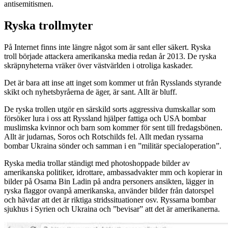
antisemitismen.
Ryska trollmyter
På Internet finns inte längre något som är sant eller säkert. Ryska
troll började attackera amerikanska media redan år 2013. De ryska
skräpnyheterna vräker över västvärlden i otroliga kaskader.
Det är bara att inse att inget som kommer ut från Rysslands styrande
skikt och nyhetsbyråerna de äger, är sant. Allt är bluff.
De ryska trollen utgör en särskild sorts aggressiva dumskallar som
försöker lura i oss att Ryssland hjälper fattiga och USA bombar
muslimska kvinnor och barn som kommer för sent till fredagsbönen.
Allt är judarnas, Soros och Rotschilds fel. Allt medan ryssarna
bombar Ukraina sönder och samman i en ”militär specialoperation”.
Ryska media trollar ständigt med photoshoppade bilder av
amerikanska politiker, idrottare, ambassadvakter mm och kopierar in
bilder på Osama Bin Ladin på andra personers ansikten, lägger in
ryska flaggor ovanpå amerikanska, använder bilder från datorspel
och hävdar att det är riktiga stridssituationer osv. Ryssarna bombar
sjukhus i Syrien och Ukraina och ”bevisar” att det är amerikanerna.