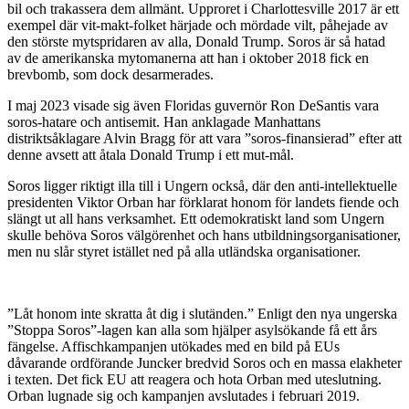
bil och trakassera dem allmänt. Upproret i Charlottesville 2017 är ett
exempel där vit-makt-folket härjade och mördade vilt, påhejade av
den störste mytspridaren av alla, Donald Trump. Soros är så hatad
av de amerikanska mytomanerna att han i oktober 2018 fick en
brevbomb, som dock desarmerades.
I maj 2023 visade sig även Floridas guvernör Ron DeSantis vara
soros-hatare och antisemit. Han anklagade Manhattans
distriktsåklagare Alvin Bragg för att vara ”soros-finansierad” efter att
denne avsett att åtala Donald Trump i ett mut-mål.
Soros ligger riktigt illa till i Ungern också, där den anti-intellektuelle
presidenten Viktor Orban har förklarat honom för landets fiende och
slängt ut all hans verksamhet. Ett odemokratiskt land som Ungern
skulle behöva Soros välgörenhet och hans utbildningsorganisationer,
men nu slår styret istället ned på alla utländska organisationer.
”Låt honom inte skratta åt dig i slutänden.” Enligt den nya ungerska
”Stoppa Soros”-lagen kan alla som hjälper asylsökande få ett års
fängelse. Affischkampanjen utökades med en bild på EUs
dåvarande ordförande Juncker bredvid Soros och en massa elakheter
i texten. Det fick EU att reagera och hota Orban med uteslutning.
Orban lugnade sig och kampanjen avslutades i februari 2019.