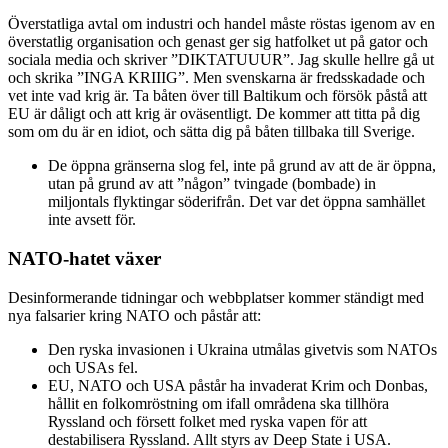
Överstatliga avtal om industri och handel måste röstas igenom av en
överstatlig organisation och genast ger sig hatfolket ut på gator och
sociala media och skriver ”DIKTATUUUR”. Jag skulle hellre gå ut
och skrika ”INGA KRIIIG”. Men svenskarna är fredsskadade och
vet inte vad krig är. Ta båten över till Baltikum och försök påstå att
EU är dåligt och att krig är oväsentligt. De kommer att titta på dig
som om du är en idiot, och sätta dig på båten tillbaka till Sverige.
De öppna gränserna slog fel, inte på grund av att de är öppna,
utan på grund av att ”någon” tvingade (bombade) in
miljontals flyktingar söderifrån. Det var det öppna samhället
inte avsett för.
NATO-hatet växer
Desinformerande tidningar och webbplatser kommer ständigt med
nya falsarier kring NATO och påstår att:
Den ryska invasionen i Ukraina utmålas givetvis som NATOs
och USAs fel.
EU, NATO och USA påstår ha invaderat Krim och Donbas,
hållit en folkomröstning om ifall områdena ska tillhöra
Ryssland och försett folket med ryska vapen för att
destabilisera Ryssland. Allt styrs av Deep State i USA.