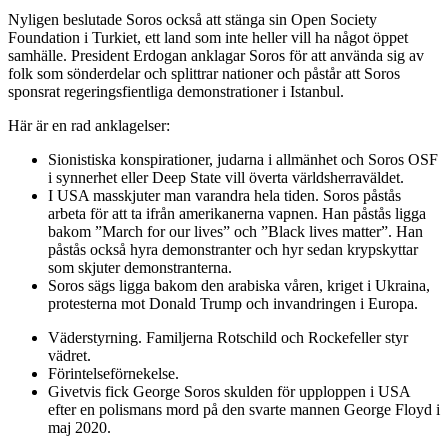
Nyligen beslutade Soros också att stänga sin Open Society
Foundation i Turkiet, ett land som inte heller vill ha något öppet
samhälle. President Erdogan anklagar Soros för att använda sig av
folk som sönderdelar och splittrar nationer och påstår att Soros
sponsrat regeringsfientliga demonstrationer i Istanbul.
Här är en rad anklagelser:
Sionistiska konspirationer, judarna i allmänhet och Soros OSF
i synnerhet eller Deep State vill överta världsherraväldet.
I USA masskjuter man varandra hela tiden. Soros påstås
arbeta för att ta ifrån amerikanerna vapnen. Han påstås ligga
bakom ”March for our lives” och ”Black lives matter”. Han
påstås också hyra demonstranter och hyr sedan krypskyttar
som skjuter demonstranterna.
Soros sägs ligga bakom den arabiska våren, kriget i Ukraina,
protesterna mot Donald Trump och invandringen i Europa.
Väderstyrning. Familjerna Rotschild och Rockefeller styr
vädret.
Förintelseförnekelse.
Givetvis fick George Soros skulden för upploppen i USA
efter en polismans mord på den svarte mannen George Floyd i
maj 2020.