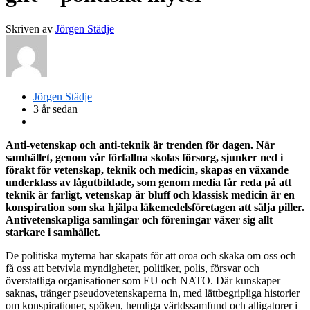
Skriven av
Jörgen Städje
Jörgen Städje
3 år sedan
Anti-vetenskap och anti-teknik är trenden för dagen. När
samhället, genom vår förfallna skolas försorg, sjunker ned i
förakt för vetenskap, teknik och medicin, skapas en växande
underklass av lågutbildade, som genom media får reda på att
teknik är farligt, vetenskap är bluff och klassisk medicin är en
konspiration som ska hjälpa läkemedelsföretagen att sälja piller.
Antivetenskapliga samlingar och föreningar växer sig allt
starkare i samhället.
De politiska myterna har skapats för att oroa och skaka om oss och
få oss att betvivla myndigheter, politiker, polis, försvar och
överstatliga organisationer som EU och NATO. Där kunskaper
saknas, tränger pseudovetenskaperna in, med lättbegripliga historier
om konspirationer, spöken, hemliga världssamfund och alligatorer i