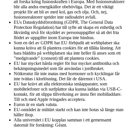
att forska kring fusionskraften i Europa. Med fusionsreaktorer
blir alla andra energikällor obehövliga. Det är ett viktigt
projekt för att bli av med kol, gas och olja. Och, nej,
fusionsreaktorer sprider inte radioaktivt avfall.
EUs Dataskyddsförordning (GDPR, The General Data
Protection Regulation) har till syfte att skapa en enhetlig och
likvärdig nivå för skyddet av personuppgifter så att det fria
flödet av uppgifter inom Europa inte hindras.
Som en del av GDPR har EU förbjudit att webbplatser ska
kunna kräva att få plantera cookies för att tillåta läsning. Att
bara bläddra på webbplatsen ska inte heller få anses som ett
”medgivande” (consent) till att plantera cookies.
EU har mycket hårda regler för hur mycket antibiotika och
bekämpningsmedel som får användas i jordbruket.
Nötkreatur får inte matas med hormoner och kycklingar får
inte tvättas i klorlösning. Det får de däremot i USA.
EU har krävt att alla elektroniska småapparater, som
mobiltelefoner och surfplattor ska kunna laddas via USB-C-
kontakt, för att slippa tillverkning av ännu fler mobilladdare.
Till och med Apple tvingades acceptera.
Euron är en stark valuta.
EU-området är militärt starkt och kan inte hotas så länge man
håller ihop.
Alla universitet i EU kopplas samman i ett gemensamt
datornät för forskning: Géant.