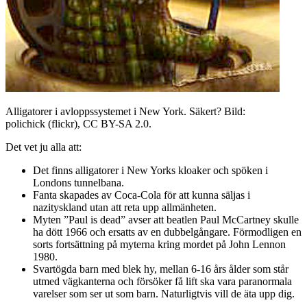
Alligatorer i avloppssystemet i New York. Säkert? Bild:
polichick (flickr), CC BY-SA 2.0.
Det vet ju alla att:
Det finns alligatorer i New Yorks kloaker och spöken i
Londons tunnelbana.
Fanta skapades av Coca-Cola för att kunna säljas i
nazityskland utan att reta upp allmänheten.
Myten ”Paul is dead” avser att beatlen Paul McCartney skulle
ha dött 1966 och ersatts av en dubbelgångare. Förmodligen en
sorts fortsättning på myterna kring mordet på John Lennon
1980.
Svartögda barn med blek hy, mellan 6-16 års ålder som står
utmed vägkanterna och försöker få lift ska vara paranormala
varelser som ser ut som barn. Naturligtvis vill de äta upp dig.