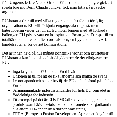
från Ungerns ledare Victor Orban. Eftersom det inte längre gick att
sprida löje mot Jean-Claude Juncker fick man hitta på nya icke-
argument.
EU-hatarna drar till med vilka myter som helst för att förlöjliga
organisationen. EU vill förbjuda engångssaker i plast, men
hatgrupperna vrider det till att EU hotar barnen med att förbjuda
ballonger. EU påstås vara en konspiration för att göra Europa till en
totalitär diktatur, eller, efter coronakrisen, en hygiendiktatur. Alla
handelsavtal är för övrigt konspirationer.
Det är ingen hejd på hur många konstifika teorier och krusiduller
EU-hatarna kan hitta på, och ändå glömmer de det viktigaste med
EU:
Inga krig mellan EU-länder. Fred i vår tid.
Unionen är till för att de rika länderna ska hjälpa de svaga.
I coronapandemins spår beviljade EU en hjälpfond på 1 biljon
Euro.
Sammanjämkade industristandarder för hela EU-området är
fördelaktiga för industrin.
Ett exempel på det är EUs EMC-direktiv som anger att en
produkt som EMC-testats i ett land automatiskt är godkänd i
alla andra EU-länder utan dyrbar omtestning.
EFDA (European Fusion Development Agreement) syftar till