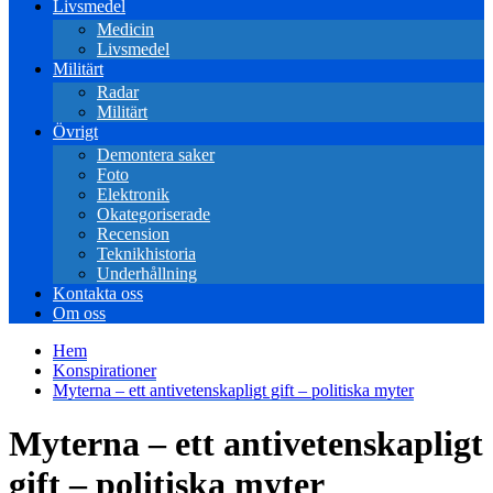
Livsmedel
Medicin
Livsmedel
Militärt
Radar
Militärt
Övrigt
Demontera saker
Foto
Elektronik
Okategoriserade
Recension
Teknikhistoria
Underhållning
Kontakta oss
Om oss
Hem
Konspirationer
Myterna – ett antivetenskapligt gift – politiska myter
Myterna – ett antivetenskapligt
gift – politiska myter