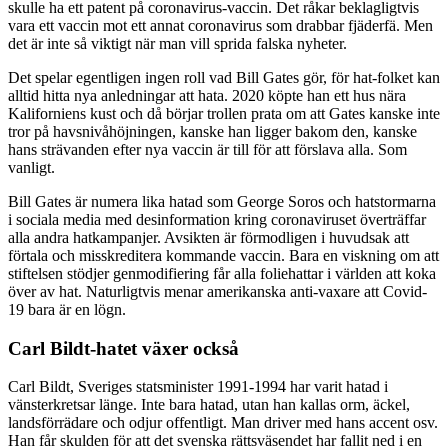
skulle ha ett patent på coronavirus-vaccin. Det råkar beklagligtvis
vara ett vaccin mot ett annat coronavirus som drabbar fjäderfä. Men
det är inte så viktigt när man vill sprida falska nyheter.
Det spelar egentligen ingen roll vad Bill Gates gör, för hat-folket kan
alltid hitta nya anledningar att hata. 2020 köpte han ett hus nära
Kaliforniens kust och då börjar trollen prata om att Gates kanske inte
tror på havsnivåhöjningen, kanske han ligger bakom den, kanske
hans strävanden efter nya vaccin är till för att förslava alla. Som
vanligt.
Bill Gates är numera lika hatad som George Soros och hatstormarna
i sociala media med desinformation kring coronaviruset överträffar
alla andra hatkampanjer. Avsikten är förmodligen i huvudsak att
förtala och misskreditera kommande vaccin. Bara en viskning om att
stiftelsen stödjer genmodifiering får alla foliehattar i världen att koka
över av hat. Naturligtvis menar amerikanska anti-vaxare att Covid-
19 bara är en lögn.
Carl Bildt-hatet växer också
Carl Bildt, Sveriges statsminister 1991-1994 har varit hatad i
vänsterkretsar länge. Inte bara hatad, utan han kallas orm, äckel,
landsförrädare och odjur offentligt. Man driver med hans accent osv.
Han får skulden för att det svenska rättsväsendet har fallit ned i en