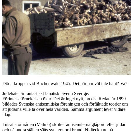
Döda kroppar vid Buchenwald 1945. Det här har väl inte hänt? Va?
Judehatet är fantastiskt fanatiskt även i Sverige.
Förintelseförnekelsen ökar. Det är inget nytt, precis. Redan år 1899
bildades Svenska antisemitiska föreningen och förfäktade teorier om
att judarna ville ta över hela världen. Samma argument lever vidare
idag.
I utsatta områden (Malmö) skriker antisemiterna glåpord efter judar
och på andra ställen sätts synagogor i brand. Nidtecknare på