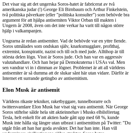
Det visar sig att det ungerska Soros-hatet är fabricerat av två
amerikanska judar (!) George Eli Birnbaum och Arthur Finkelstein,
två politiska påverkare (eller ”politiska konsulter”) som behövde bra
argument för att hjälpa antisemiten Viktor Orban till makten i
Ungern år 2008, även om det inte verkar ha varit till någon större
hjälp i valkampanjen.
Ungrarna är redan antisemiter. Vad de behövde var en yttre fiende.
Soros utmålades som ondskan själv, knarksmugglare, profithaj,
extremist, konspiratör, nazist och till och med jude. Alltihop är till
största delen lögn. Visst är Soros jude. Och han var en aggressiv
valutahandlare. Och han hejar på Demokraterna i USAs val. Men
sen vandrar vi in i dimman av lögner. Problemet är att all världens
antisemiter är så dumma att de slukar sånt här utan vidare. Därför är
Internet ett surrande getingbo av antisemitism.
Elon Musk är antisemit
Världens rikaste tekniker, raketbyggare, tunnelborarre och
twittersvamlare Elon Musk har visat sig vara antisemit. När George
Soros stiftelse sålde hela sitt aktieinnehav i Musks elbilsföretag
Tesla, helt enkelt för att aktien hade gått upp med 68 %, kunde
Musk inte hålla sig längre utan utbrast i antisemitism på Twitter: ”Du
utgår från att han har goda avsikter. Det har han inte. Han vill