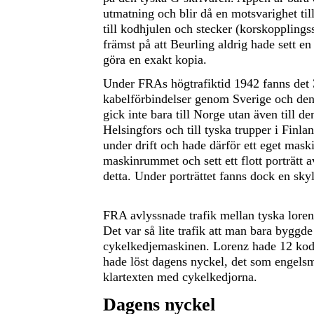
utmatning och blir då en motsvarighet til
till kodhjulen och stecker (korskopplingss
främst på att Beurling aldrig hade sett en
göra en exakt kopia.
Under FRAs högtrafiktid 1942 fanns det 3
kabelförbindelser genom Sverige och den
gick inte bara till Norge utan även till de
Helsingfors och till tyska trupper i Finl
under drift och hade därför ett eget mas
maskinrummet och sett ett flott porträtt
detta. Under porträttet fanns dock en skyl
FRA avlyssnade trafik mellan tyska lore
Det var så lite trafik att man bara byggd
cykelkedjemaskinen. Lorenz hade 12 kod
hade löst dagens nyckel, det som engel
klartexten med cykelkedjorna.
Dagens nyckel