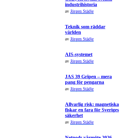
industrihistoria
av
Jörgen Städje
Teknik som räddar
världen
av
Jörgen Städje
AIS-systemet
av
Jörgen Städje
JAS 39 Gripen – mera
pang för pengarna
av
Jörgen Städje
Allvarlig risk: magnetiska
fiskar en fara för Sveriges
säkerhet
av
Jörgen Städje
Netnods vårmöte 2026 –