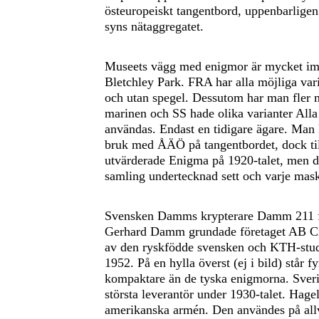
östeuropeiskt tangentbord, uppenbarligen
syns nätaggregatet.
Museets vägg med enigmor är mycket imp
Bletchley Park. FRA har alla möjliga vari
och utan spegel. Dessutom har man fler 
marinen och SS hade olika varianter Alla
användas. Endast en tidigare ägare. Man k
bruk med ÅÄÖ på tangentbordet, dock til
utvärderade Enigma på 1920-talet, men de
samling undertecknad sett och varje mask
Svensken Damms krypterare Damm 211 frå
Gerhard Damm grundade företaget AB Cryp
av den ryskfödde svensken och KTH-stude
1952. På en hylla överst (ej i bild) står 
kompaktare än de tyska enigmorna. Sveri
största leverantör under 1930-talet. Hage
amerikanska armén. Den användes på allv