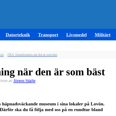
Datorteknik
Transport
Livsmedel
Militärt
ogi
FRA: Signalspaning när den är som bäst
ing när den är som bäst
riven av
Jörgen Städje
les häpnadsväckande museum i sina lokaler på Lovön.
t. Därför ska du få följa med oss på en rundtur bland