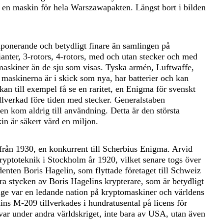
 en maskin för hela Warszawapakten. Längst bort i bilden
onerande och betydligt finare än samlingen på
anter, 3-rotors, 4-rotors, med och utan stecker och med
maskiner än de sju som visas. Tyska armén, Luftwaffe,
 maskinerna är i skick som nya, har batterier och kan
an till exempel få se en raritet, en Enigma för svenskt
lverkad före tiden med stecker. Generalstaben
n kom aldrig till användning. Detta är den största
in är säkert värd en miljon.
n 1930, en konkurrent till Scherbius Enigma. Arvid
toteknik i Stockholm år 1920, vilket senare togs över
nten Boris Hagelin, som flyttade företaget till Schweiz
fyra stycken av Boris Hagelins krypterare, som är betydligt
ge var en ledande nation på kryptomaskiner och världens
lins M-209 tillverkades i hundratusental på licens för
ar under andra världskriget, inte bara av USA, utan även