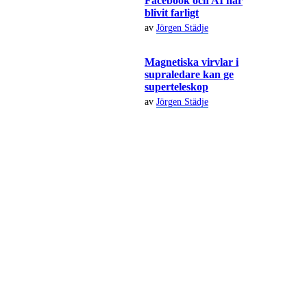
Facebook och AI har
blivit farligt
av
Jörgen Städje
Magnetiska virvlar i
supraledare kan ge
superteleskop
av
Jörgen Städje