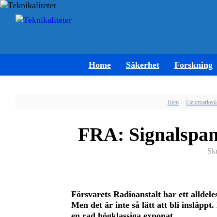
Home
Säkerhet
Forskning
Hem
Elektroarkeol
FRA: Signalspan
Sk
Försvarets Radioanstalt har ett allde
Men det är inte så lätt att bli insläpp
en rad högklassiga exponat.