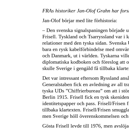
FRAs historiker Jan-Olof Grahn har forska
Jan-Olof börjar med lite förhistoria:
– Den svenska signalspaningen började u
Frisell. Tyskland och Tsarryssland var i
relationer med den tyska sidan. Svenska 
bara en rysk kabelförbindelse med omvär
och Danmark, ut i världen. Tyskarna ville
diplomatiska kodboken och föreslog att o
skulle Sverige i gengäld få tillbaka klarte
Det var intressant eftersom Ryssland ans
Generalstaben fick en avledning av all t
tyska UDs ”Chiffrierbureau” om att i stör
Berlin 1915. Frisell fick en tysk skenide
identitetspapper och pass. Frisell/Frisen
tillbaka klartexten. Frisell/Frisen smuggl
men Sverige höll överenskommelsen och fo
Gösta Frisell levde till 1976, men avslöj