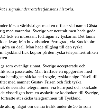
t i signalunderrättelsetjänstens historia.
nder första världskriget med en officer vid namn Gösta
 krig med varandra. Sverige var neutralt men hade goda
UD fick en intressant förfrågan av tyskarna. Det fanns
lden kvar, från huvudstaden Petrograd, via Stockholm
 göra en deal. Man hade tillgång till den ryska
m Tyskland fick kopior på den ryska teleprintertrafiken
xten.
ågs som ovänligt sinnat. Sverige accepterade och
rafik som passerade. Man träffade en uppgörelse med
sta hemlighet skicka ned sagde, ryskkunnige Frisell till
ntitet med namnet Gustav Frisen och fick tyska
 fick de svenska telegrammen via kurirpost och skickade
ade visserligen hem en avskrift av kodboken till Sverige,
rtsatte att skicka telegrammen till Tyskland.
ade aldrig något om denna trafik under de 50 år som