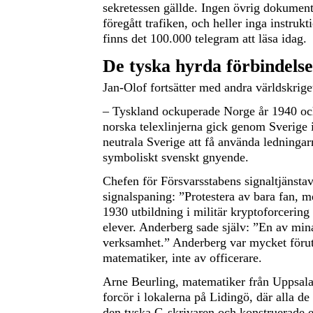
sekretessen gällde. Ingen övrig dokument
föregått trafiken, och heller inga instrukt
finns det 100.000 telegram att läsa idag.
De tyska hyrda förbindels
Jan-Olof fortsätter med andra världskrige
– Tyskland ockuperade Norge år 1940 o
norska telexlinjerna gick genom Sverige 
neutrala Sverige att få använda ledningarn
symboliskt svenskt gnyende.
Chefen för Försvarsstabens signaltjänsta
signalspaning: ”Protestera av bara fan, 
1930 utbildning i militär kryptoforcerin
elever. Anderberg sade själv: ”En av mina
verksamhet.” Anderberg var mycket förut
matematiker, inte av officerare.
Arne Beurling, matematiker från Uppsala,
forcör i lokalerna på Lidingö, där alla d
den tyska G-skrivaren och konstruerade e