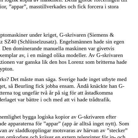
or, ”appar”, masstillverkades och fick forcera i stora
yptomaskiner under kriget, G-skrivaren (Siemens &
z SZ40 (Schlüsselzusatz). Engelsmännen hade sin egen
s. Den dominerande manuella maskinen var givetvis
xemplar av, i en mängd olika modeller. Av G-skrivaren
tionen var ganska lik den hos Lorenz som britterna hade
rypton.
arks? Det måste man säga. Sverige hade inget utbyte med
iget, så Beurling fick jobba ensam. Ändå knäckte han G-
tterna tog ungefär två år på sig för att åstadkomma
laget var bättre i och med att vi hade trådtrafik.
emlighet bygga logiska kopior av G-skrivaren efter
ade apparaterna för ”appar” (app är alltså inget nytt). Som
rvan av sladdkopplingar motsvaras av härvan av ”stecker”
en omkodare och kräver en extern teleprinter för in- och