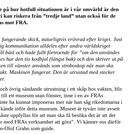
e på hur hotfull situationen är i vår omvärld är den
vi kan riskera från ”tredje land” utan också för de
tas mot FRA.
 fungerande skick, naturligtvis erövrad efter kriget. Just
 kommunikation alldeles efter andra världskriget
ll bäst och hade fullt förtroende för ”om den användes
nes har den tio kodhjul (längst bak) och den skriver ut på
sken till vänster används som stroboskop när man ska
ittakt. Maskinen fungerar. Den är utrustad med stecker
er.
 och övrig sändande utrustning i ett skåp hos vakten, blir
ill ett museum utan fönster, inne i en av FRAs
inte ha kunnat imponeras mer när han såg rikedomarna i
ände inför detta museum. Museet är tyvärr inte avsett
te uppfyllas för att man ska få besöka det är att det
ar med FRAs verksamhet att göra”. Vi känner oss därför
Jan-Olof Grahn som guide.