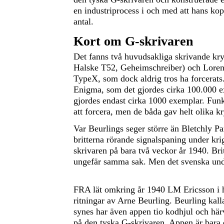
en industriprocess i och med att hans kopi
antal.
Kort om G-skrivaren
Det fanns två huvudsakliga skrivande kr
Halske T52, Geheimschreiber) och Loren
TypeX, som dock aldrig tros ha forcerat
Enigma, som det gjordes cirka 100.000 e
gjordes endast cirka 1000 exemplar. Funk
att forcera, men de båda gav helt olika k
Var Beurlings seger större än Bletchly P
britterna rörande signalspaning under kr
skrivaren på bara två veckor år 1940. Bri
ungefär samma sak. Men det svenska under
FRA lät omkring år 1940 LM Ericsson i h
ritningar av Arne Beurling. Beurling kall
synes har även appen tio kodhjul och hä
på den tyska G-skrivaren. Appen är bara 