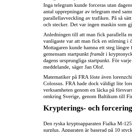
Inga telegram kunde forceras utan dagens
antal upprepningar av telegram med samm
parallellavveckling av trafiken. På så sät
och stecker. Det var ingen maskin som gj
Anledningen till att man fick parallella
vanligaste var att man fick en störning i
Mottagaren kunde hamna ett steg längre f
gemensam startpunkt
framåt
i kryptonyck
dagens ursprungliga startpunkt. För varje 
meddelande, säger Jan Olof.
Matematiker på FRA löste även lorenzchi
Colossus. FRA hade dock väldigt lite lor
verksamheten genom en läcka på försvarss
omkring Sverige, genom Baltikum till F
Krypterings- och forcerin
Den ryska kryptoapparaten Fialka M-125 
surplus. Apparaten är baserad på 10 stycke