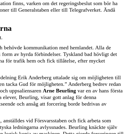
ation finns, varken om det regeringsbeslut som bör ha
ioner till Generalstaben eller till Telegrafverket. Ändå
erna
t.
ch behövde kommunikation med hemlandet. Alla de
i form av hyrda förbindelser. Tyskland bad hövligt det
a för trafik hem och fick tillåtelse, efter mycket
vdelning Erik Anderberg uttalade sig om möjligheten till
men tacka Gud för möjligheten.” Anderberg bedrev redan
g och uppsaliensaren
Arne Beurling
var en av hans första
 elever, Beurling, visar gott anlag för denna
seende och ansåg att forcering borde bedrivas av
 anställdes vid Försvarsstaben och fick arbeta som
e tyska ledningarna avlyssnades. Beurling knäckte själv
n logisk kopia av maskinen. Detta gjorde forceringen till