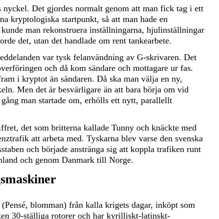
 nyckel. Det gjordes normalt genom att man fick tag i ett
a kryptologiska startpunkt, så att man hade en
t kunde man rekonstruera inställningarna, hjulinställningar
orde det, utan det handlade om rent tankearbete.
 meddelanden var tysk felanvändning av G-skrivaren. Det
 överföringen och då kom sändare och mottagare ur fas.
ram i kryptot än sändaren. Då ska man välja en ny,
eln. Men det är besvärligare än att bara börja om vid
gång man startade om, erhölls ett nytt, parallellt
ffret, det som britterna kallade Tunny och knäckte med
enztrafik att arbeta med. Tyskarna blev varse den svenska
taben och började anstränga sig att koppla trafiken runt
inland och genom Danmark till Norge.
gsmaskiner
(Pensé, blomman) från kalla krigets dagar, inköpt som
n 30-ställiga rotorer och har kyrilliskt-latinskt-