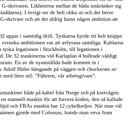
l G-skrivaren. Likheterna mellan de båda inskränker sig
laddarna). I övrigt ser de helt olika ut och det beror
 G-skrivare och att det aldrig fanns någon ambition att
2 appar i samtidig drift. Tyskarna hyrde ett helt knippe
 svenska ambitionen var att avlyssna samtliga. Kablarna
n tyska legationen i Stockholm, till legationen i
and. De 32 maskinerna vid Karlaplan 4 bullrade väldigt
kinrum. En av de nyanställda hade kommit in i
 av Adolf Hitler hängande på väggen och chockerats av
t med liten stil: ”Führern, vår arbetsgivare”.
nzmaskiner både på kabel från Norge och på kortvågen.
e en manuell maskin för att forcera koden, den så kallade
hjul och FRAs maskin har 12 cykelkedjor. När man väl
smännen gjorde med Colossus, kunde man veva fram