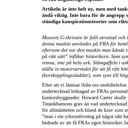
Artikeln är inte helt ny, men med tank
ändå viktig. Inte bara för de angrepp 
ständiga konspirationsteorier som rik
Museets G-skrivare är fullt utrustad och i
denna maskin användes på FRA för hemlig
eftersom det var den maskin man kände ti
på rätt sätt” inflikar historikern. Som sy
remsa, inte på hela ark. Stämgaffeln i a
ställa in motorvarvtalet för att få rätt b
(korskopplingssladdar), som syns till hög
Efter att vi lämnat ifrån oss mobiltelefon
undertecknad ledsagad av FRAs personal t
kontorsbyggnader. Howard Carter skulle 
Tutankhamons grav än vad undertecknad k
för allmänheten och bland de krav som mås
”man i sin yrkesutövning på något sätt h
hedrade av att få FRAs egen historiker 