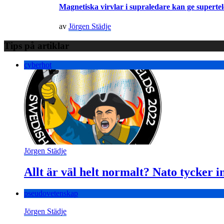
Magnetiska virvlar i supraledare kan ge superte
av
Jörgen Städje
Tips på artiklar
cyberhot
Jörgen Städje
Allt är väl helt normalt? Nato tycker in
pseudovetenskap
Jörgen Städje