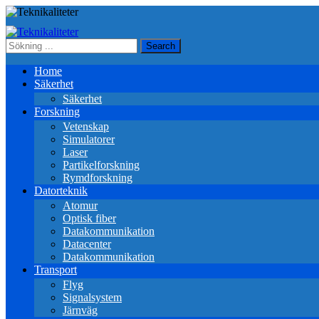
Home
Säkerhet
Säkerhet
Forskning
Vetenskap
Simulatorer
Laser
Partikelforskning
Rymdforskning
Datorteknik
Atomur
Optisk fiber
Datakommunikation
Datacenter
Datakommunikation
Transport
Flyg
Signalsystem
Järnväg