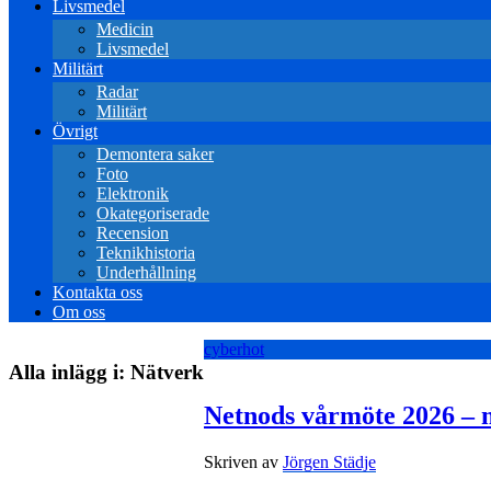
Livsmedel
Medicin
Livsmedel
Militärt
Radar
Militärt
Övrigt
Demontera saker
Foto
Elektronik
Okategoriserade
Recension
Teknikhistoria
Underhållning
Kontakta oss
Om oss
cyberhot
Alla inlägg i:
Nätverk
Netnods vårmöte 2026 – m
Skriven av
Jörgen Städje