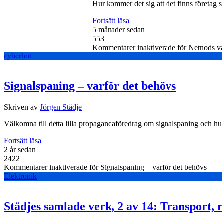
Hur kommer det sig att det finns företag so
Fortsätt läsa
5 månader sedan
553
Kommentarer inaktiverade
för Netnods vå
cyberhot
Signalspaning – varför det behövs
Skriven av
Jörgen Städje
Välkomna till detta lilla propagandaföredrag om signalspaning och hur
Fortsätt läsa
2 år sedan
2422
Kommentarer inaktiverade
för Signalspaning – varför det behövs
Elektronik
Städjes samlade verk, 2 av 14: Transport, 