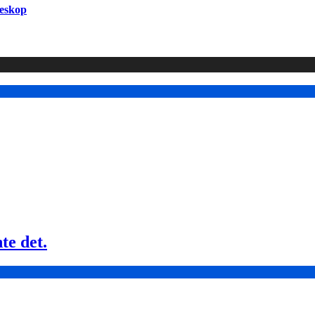
leskop
te det.