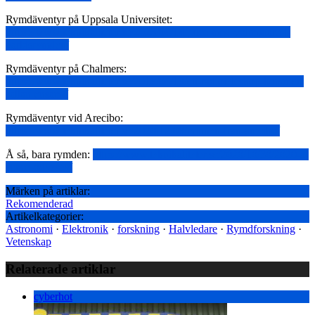
Rymdäventyr på Uppsala Universitet:
https://www.teknikaliteter.se/2023/04/14/juice-med-voltmatare-i-
varldsrymden/
Rymdäventyr på Chalmers:
https://www.teknikaliteter.se/2018/04/19/ett-radioteleskop-kommer-
sallan-ensamt/
Rymdäventyr vid Arecibo:
https://www.teknikaliteter.se/2020/12/08/minnen-fran-arecibo/
Å så, bara rymden:
https://www.teknikaliteter.se/2020/10/30/2020-a-
space-odyssey/
Märken på artiklar:
Rekomenderad
Artikelkategorier:
Astronomi
·
Elektronik
·
forskning
·
Halvledare
·
Rymdforskning
·
Vetenskap
Relaterade artiklar
cyberhot