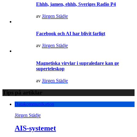
Ehhh, jamen, ehhh, Sveriges Radio P4
av
Jörgen Städje
Facebook och AI har blivit farligt
av
Jörgen Städje
Magnetiska virvlar i supraledare kan ge
superteleskop
av
Jörgen Städje
Tips på artiklar
Datakommunikation
Jörgen Städje
AIS-systemet