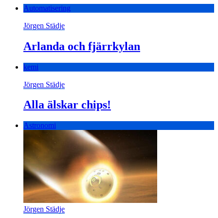
Automatisering
Jörgen Städje
Arlanda och fjärrkylan
kemi
Jörgen Städje
Alla älskar chips!
Astronomi
Jörgen Städje