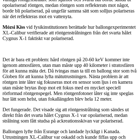
opolariserad röntgen, medan röntgen som reflekterats mot något,
borde bli polariserad, på ungefär samma sätt som solljus polariseras
när det reflekteras mot en vattenyta.
Mózsi Kiss
vid fysikinstitutionen berättade hur ballongexperimentet
XL-Calibur verifierade att röntgenstrålningen från det svarta hålet
Cygnus X-1 faktiskt var polariserad.
Det är bara ett problem: hård röntgen på 20-60 keV kommer inte
igenom atmosfären, utan man måste upp 40 kilometer i stratosfären
för att kunna mäta det. Då tvingas man ta till en ballong stor som två
Globen för att kunna lyfta mätutrustningen. Nästa problem är att
röntgen inte låter sig fokuseras mot en sensor som ljus i en kamera
utan måste brytas ihop mot ett fokus med en mycket speciell
rörformad röntgenspegel. Men röntgenfotoner låter sig inte speglas
hur lätt som helst, utan fokallängden blev hela 12 meter.
Det fungerade. Det visade sig att röntgenstrålning som sändes ut
direkt från det svarta hålet Cygnus X-1 var opolariserad, medan
strålning som fått studsa på ackreationsskivan var polariserad.
Ballongen lyfte från Esrange och landade lyckligt i Kanada.
Utrustningen XL-Calibur var oskadd och kunde fiffas upp och