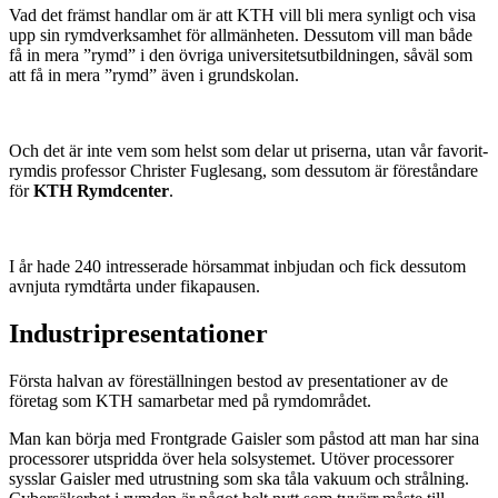
Vad det främst handlar om är att KTH vill bli mera synligt och visa
upp sin rymdverksamhet för allmänheten. Dessutom vill man både
få in mera ”rymd” i den övriga universitetsutbildningen, såväl som
att få in mera ”rymd” även i grundskolan.
Och det är inte vem som helst som delar ut priserna, utan vår favorit-
rymdis professor Christer Fuglesang, som dessutom är föreståndare
för
KTH Rymdcenter
.
I år hade 240 intresserade hörsammat inbjudan och fick dessutom
avnjuta rymdtårta under fikapausen.
Industripresentationer
Första halvan av föreställningen bestod av presentationer av de
företag som KTH samarbetar med på rymdområdet.
Man kan börja med Frontgrade Gaisler som påstod att man har sina
processorer utspridda över hela solsystemet. Utöver processorer
sysslar Gaisler med utrustning som ska tåla vakuum och strålning.