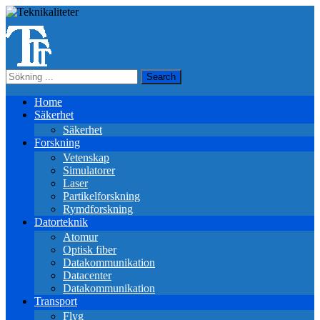
Home
Säkerhet
Säkerhet
Forskning
Vetenskap
Simulatorer
Laser
Partikelforskning
Rymdforskning
Datorteknik
Atomur
Optisk fiber
Datakommunikation
Datacenter
Datakommunikation
Transport
Flyg