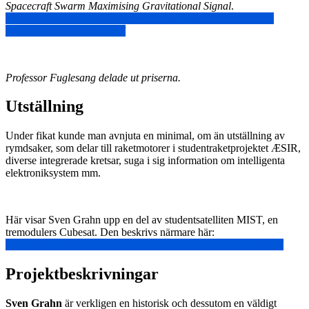
Spacecraft Swarm Maximising Gravitational Signal
.
https://www.kth.se/polopoly_fs/1.1346132.1719310505!/EX-
RasmusMar%C3%A5k.pdf
Professor Fuglesang delade ut priserna.
Utställning
Under fikat kunde man avnjuta en minimal, om än utställning av
rymdsaker, som delar till raketmotorer i studentraketprojektet ÆSIR,
diverse integrerade kretsar, suga i sig information om intelligenta
elektroniksystem mm.
Här visar Sven Grahn upp en del av studentsatelliten MIST, en
tremodulers Cubesat. Den beskrivs närmare här:
https://www.teknikaliteter.se/2023/11/14/rymdaventyr-pa-teknis/
Projektbeskrivningar
Sven Grahn
är verkligen en historisk och dessutom en väldigt