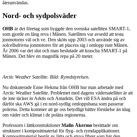
återanvändas.
Nord- och sydpolsväder
OHB
är det företag som byggde den svenska satelliten SMART-1,
som gjorde en lång reva i Månen. Satelliten var avsedd att testa
jonmotorns väl och ve. Den sköts upp 2003 och använde sig av
solcellsdrivna jonmotorer för att placera sig i omlopp runt Månen.
År 2006 var det slut och man beslutade att krascha SMART-1 på
Månen. Det blev en magnifik repa på 20 meter.
Arctic Weather Satellite. Bild: Rymdstyrelsen.
Nu diskuterade Enne Hekma från OHB hur man arbetade med
Arctic Weather Satellite. Problemet med dagens vädersatelliter är att
de inte täcker in Arktis och Antarktis. Det vill ESA ändra på och
därför ska AWS gå i en nord-sydlig omloppsbana som passerar
polerna. Detta kommer att ge oss betydligt bättre förståelse än idag
om väder och klimat i de polära regionerna.
Professorn i lättkonstruktioner
Malin Åkermo
berättade om
strukturer i kompositmaterial för flyg- och rymdapplikationer.
Kompositmaterial består av lätta och styva fibrer som bär den