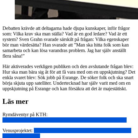
Debatten krävde att deltagarna hade djupa kunskaper, inför frågor
som: Vilka krav ska man ställa? Vad är en god ledare? Vad är ett
system? Sven Grahn svarade särskilt på frågan: Vilka egenskaper
bör man värdesätta? Han svarade att ”Man ska hitta folk som kan
samarbeta och kan lösa varandras problem. Jag har själv anställt
flera såna!”
Här aktiverades verkligen publiken och den avslutande frågan blev:
Hur ska man bära sig åt för att få vara med om en uppskjutning? Det
enkla svaret blev: Sök jobb på Esrange. De söker folk och ska snart
börja skjuta upp satelliter. Undertecknad har själv varit med om en
uppskjutning på Esrange och kan försäkra att det är majestätiskt.
Läs mer
Rymdäventyr på KTH:
https://www.teknikaliteter.se/2023/11/14/rymdaventyr-pa-teknis/
Venusprojektet:
https://www.teknikaliteter.se/2020/04/14/working-
on-venus-levererar/