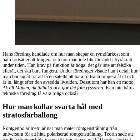
Hans föredrag handlade om hur man skapar en rymdfarkost som
bara fortsätter att fungera och hur man inte blir försänkt i byråkrati
under tiden. Han krav på funktion är höga: det går inte att felsöka
efteråt, det ska bara fungera. Under föredraget visade han i detalj hur
man bär sig åt för att få en satellit att bara fortsätta fungera åt ut och
år in, långt efter den avsedda livstiden. Dessutom har han ett motto:
Åk till Månen, åk tillbaka och gör det före ryssarna
. Kan inte hård-
tekniska föredrag få vara roliga också?
Hur man kollar svarta hål med
stratosfärballong
Röntgenpolarimetri är när man mäter röntgenstrålning från
universum för att hitta polariserad röntgenstrålning. Teorin sade att
vanliga röntgenstrålare som stjärnor och svarta hål borde sända ut