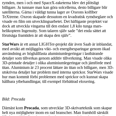
rymden, men i och med SpaceX-raketerna blev det plötsligt
billigare. Ju tunnare man kan göra solcellerna, desto billigare blir
satelliterna. Gärna i väldigt tunna lager av Oxeons kolfiber
TeXtreme. Oxeon skapade dessutom en kvadratisk rymdseglare och
visade en film om utvecklingsarbetet. Det häftigaste projektet var
dock att utveckla vingarna till den endast 1,8 kilo tunga mars-
helikoptern Ingenuity. Som talaren själv sade ”det enda sättet att
förutsäga framtiden är att skapa den själv”.
StarWars
är ett annat LIGHTer-projekt där även Saab är inblandat,
med avsikt att möjliggöra vikt- och energibesparingar genom ökad
användning av höghållfasta aluminiumlegeringar i lastbärande
detaljer som tillverkas genom additiv tillverkning. Man visade olika
3D-printade detaljer i olika aluminiumlegeringar och jämförde med
titan. Aluminium är 23 procent lättare än titan och billigare, men 3D-
utskrivna detaljer har problem med interna sprickor. StarWars visade
hur man kommit förbi problemen med sprickor och kunnat skapa
hållbara ytbehandlingar, till exempel förbättrad eloxering.
Bild: Procada
Därnäst kom
Procada
, som utvecklar 3D-​skrivarteknik som skapar
helt nya möjligheter inom en rad branscher. Man framhöll särskilt