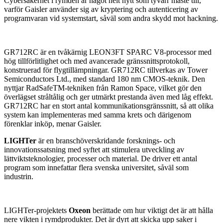
Cybersäkerhet i rymden är något helt nytt som tyvärr måste till,
varför Gaisler använder sig av kryptering och autenticering av
programvaran vid systemstart, såväl som andra skydd mot hackning.
GR712RC är en tvåkärnig LEON3FT SPARC V8-processor med
hög tillförlitlighet och med avancerade gränssnittsprotokoll,
konstruerad för flygtillämpningar. GR712RC tillverkas av Tower
Semiconductors Ltd., med standard 180 nm CMOS-teknik. Den
nyttjar RadSafeTM-tekniken från Ramon Space, vilket gör den
överlägset stråltålig och ger utmärkt prestanda även med låg effekt.
GR712RC har en stort antal kommunikationsgränssnitt, så att olika
system kan implementeras med samma krets och därigenom
förenklar inköp, menar Gaisler.
LIGHTer
är en branschöverskridande forsknings- och
innovationssatsning med syftet att stimulera utveckling av
lättviktsteknologier, processer och material. De driver ett antal
program som innefattar flera svenska universitet, såväl som
industrin.
LIGHTer-projektets
Oxeon
berättade om hur viktigt det är att hålla
nere vikten i rymdprodukter. Det är dyrt att skicka upp saker i