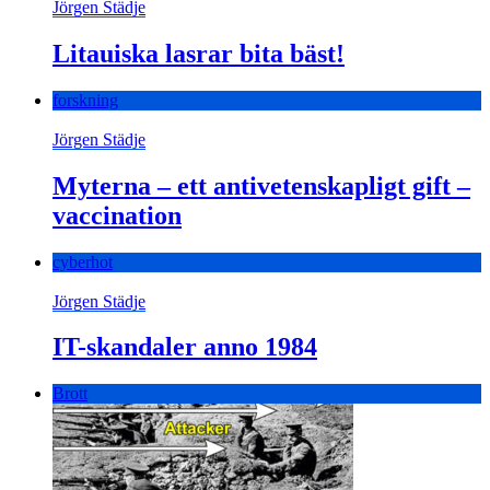
Jörgen Städje
Litauiska lasrar bita bäst!
forskning
Jörgen Städje
Myterna – ett antivetenskapligt gift –
vaccination
cyberhot
Jörgen Städje
IT-skandaler anno 1984
Brott