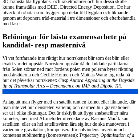
3D-framställda flygplans- och raketmotorer och hur dessa skulle
kunna framställas med DED, Directed Energy Deposition. De har
utvecklat robotar som bygger upp delar till flygplan och liknande
genom att deponera tråd-material i tre dimensioner och efterbehandla
med laser.
Belöningar för bästa examensarbete på
kandidat- resp masternivå
Vi vet fortfarande inte riktigt hur norrskenet blir som det blir, eller
exakt var det uppstår. Norrsken uppstår då de laddade partiklarna
från Solen störtar ned mot Jordens poler, men polerna byter riktning
med årstiderna och Cecilie Holmen och Mattias Wang tog reda på
hur det påverkar norrskenet:
Cusp Aurora Appearing at the Dayside
tip of Transpolar Arcs – Dependence on IMF and Dipole Tilt
.
https://www.kth.se/polopoly_fs/1.1346131.1719310293!/KEx_Hol
Antag att man flyger med en satellit runt en komet eller liknande, där
man inte vet hur densiteten varierar, och därmed hur gravitationen
ser ut i olika riktningar. Det är riskfyllt att flyga småsatelliter nära
kometer, men med AI-metoder utvecklade av Rasmus Maråk kan
satelliten, eller en hel satellitsvärm lära sig hur de ska manövrera i
varierande gravitation, kompensera för solvindens inverkan och
kometens sublimering (kometsvansen):
Trajectory Optimisation of a