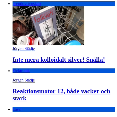
pseudovetenskap
Jörgen Städje
Inte mera kolloidalt silver! Snälla!
Elektronik
Jörgen Städje
Reaktionsmotor 12, både vacker och
stark
Laser