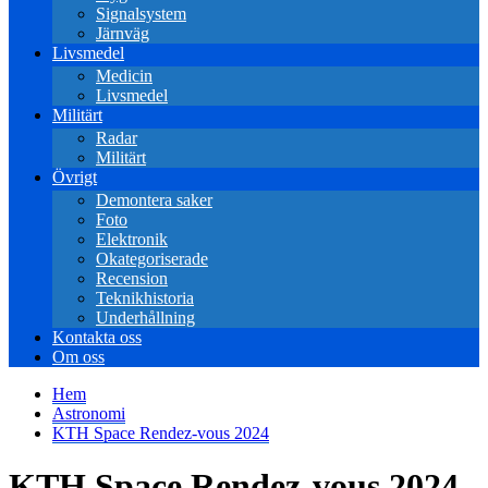
Signalsystem
Järnväg
Livsmedel
Medicin
Livsmedel
Militärt
Radar
Militärt
Övrigt
Demontera saker
Foto
Elektronik
Okategoriserade
Recension
Teknikhistoria
Underhållning
Kontakta oss
Om oss
Hem
Astronomi
KTH Space Rendez-vous 2024
KTH Space Rendez-vous 2024