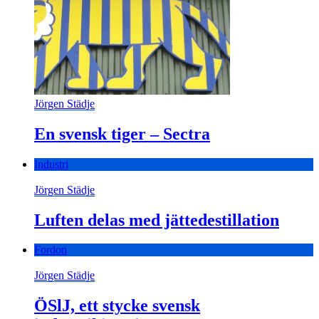
Jörgen Städje
En svensk tiger – Sectra
Industri
Jörgen Städje
Luften delas med jättedestillation
Fordon
Jörgen Städje
ÖSlJ, ett stycke svensk