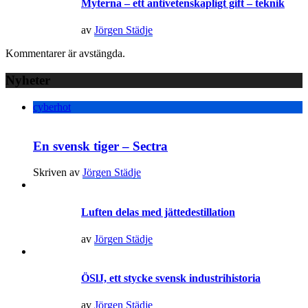
Myterna – ett antivetenskapligt gift – teknik
av
Jörgen Städje
Kommentarer är avstängda.
Nyheter
cyberhot
En svensk tiger – Sectra
Skriven av
Jörgen Städje
Luften delas med jättedestillation
av
Jörgen Städje
ÖSlJ, ett stycke svensk industrihistoria
av
Jörgen Städje