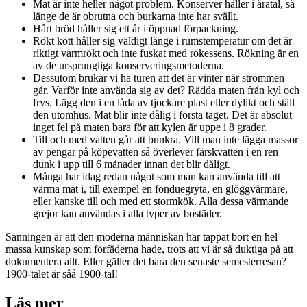
Mat är inte heller något problem. Konserver håller i åratal, så
länge de är obrutna och burkarna inte har svällt.
Hårt bröd håller sig ett år i öppnad förpackning.
Rökt kött håller sig väldigt länge i rumstemperatur om det är
riktigt varmrökt och inte fuskat med rökessens. Rökning är en
av de ursprungliga konserveringsmetoderna.
Dessutom brukar vi ha turen att det är vinter när strömmen
går. Varför inte använda sig av det? Rädda maten från kyl och
frys. Lägg den i en låda av tjockare plast eller dylikt och ställ
den utomhus. Mat blir inte dålig i första taget. Det är absolut
inget fel på maten bara för att kylen är uppe i 8 grader.
Till och med vatten går att bunkra. Vill man inte lägga massor
av pengar på köpevatten så överlever färskvatten i en ren
dunk i upp till 6 månader innan det blir dåligt.
Många har idag redan något som man kan använda till att
värma mat i, till exempel en fonduegryta, en glöggvärmare,
eller kanske till och med ett stormkök. Alla dessa värmande
grejor kan användas i alla typer av bostäder.
Sanningen är att den moderna människan har tappat bort en hel
massa kunskap som förfäderna hade, trots att vi är så duktiga på att
dokumentera allt. Eller gäller det bara den senaste semesterresan?
1900-talet är såå 1900-tal!
Läs mer