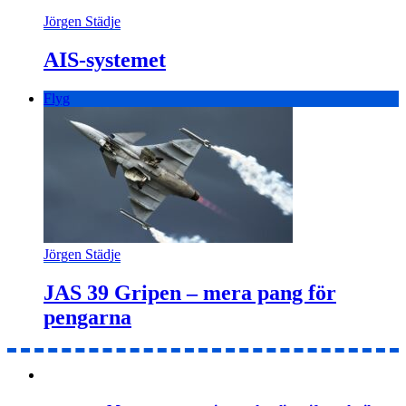
Jörgen Städje
AIS-systemet
Flyg
Jörgen Städje
JAS 39 Gripen – mera pang för
pengarna