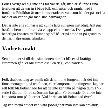
Folk i övrigt ser sig inte ens för var de går, utan är så inne i sina
telefoner att de går in i både folk och saker och ramlar ned i
fontäner. Föräldrar är mer intresserade av vad som händer på sociala
medier än var de går med sina barnvagnar.
Det är inte ens ett måste att kunna laga sin egen mat idag. Allt går
beställa hem till dörren via en app eller hemsida. Den gamla
hederliga konsten att ”kunna själv” håller på att dö ut på grund av
den så hjälpsamma tekniken.
Vädrets makt
Sen kommer vi till den situationen där det blåser så kraftigt att
strömmen går. Vi blir strömlösa i en dag. Vad händer?
Folk drabbas idag av panik när datorn inte fungerar, när det inte
finns mottagning på telefonen, eller lamporna inte fungerar. Jag har
sett folk bli förbannade för att de inte kan titta på någon dum TV-
serie i rätt tid, för att strömmen har gått. Förbannade för att de inte
kan surfa runt på Internet. Vad är det att bli förbannad över?
Jag kan förstå att det kan vara jobbigt när man inte kan använda