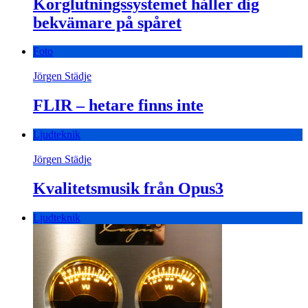
Korglutningssystemet håller dig
bekvämare på spåret
Foto
Jörgen Städje
FLIR – hetare finns inte
Ljudteknik
Jörgen Städje
Kvalitetsmusik från Opus3
Ljudteknik