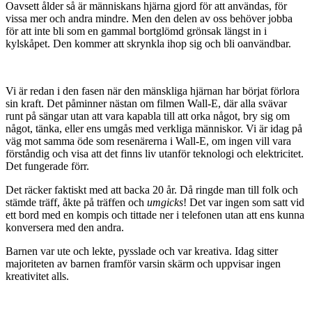
Oavsett ålder så är människans hjärna gjord för att användas, för
vissa mer och andra mindre. Men den delen av oss behöver jobba
för att inte bli som en gammal bortglömd grönsak längst in i
kylskåpet. Den kommer att skrynkla ihop sig och bli oanvändbar.
Vi är redan i den fasen när den mänskliga hjärnan har börjat förlora
sin kraft. Det påminner nästan om filmen Wall-E, där alla svävar
runt på sängar utan att vara kapabla till att orka något, bry sig om
något, tänka, eller ens umgås med verkliga människor. Vi är idag på
väg mot samma öde som resenärerna i Wall-E, om ingen vill vara
förståndig och visa att det finns liv utanför teknologi och elektricitet.
Det fungerade förr.
Det räcker faktiskt med att backa 20 år. Då ringde man till folk och
stämde träff, åkte på träffen och
umgicks
! Det var ingen som satt vid
ett bord med en kompis och tittade ner i telefonen utan att ens kunna
konversera med den andra.
Barnen var ute och lekte, pysslade och var kreativa. Idag sitter
majoriteten av barnen framför varsin skärm och uppvisar ingen
kreativitet alls.