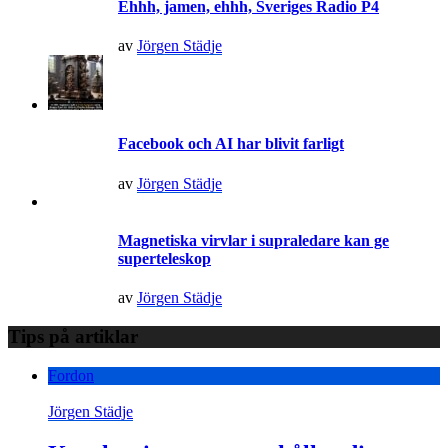
Ehhh, jamen, ehhh, Sveriges Radio P4
av
Jörgen Städje
Facebook och AI har blivit farligt
av
Jörgen Städje
Magnetiska virvlar i supraledare kan ge
superteleskop
av
Jörgen Städje
Tips på artiklar
Fordon
Jörgen Städje