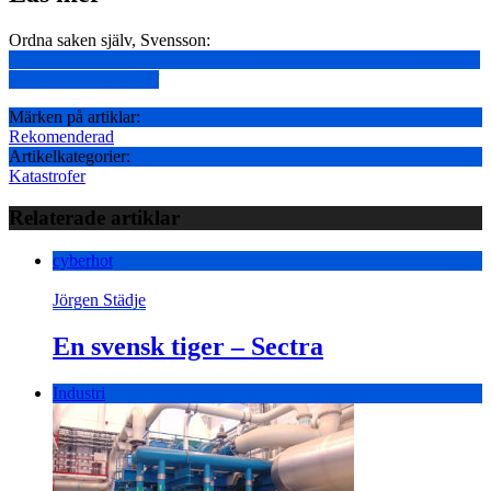
Ordna saken själv, Svensson:
https://realistklubben.wordpress.com/2011/12/28/stromlost-i-sverige-
men-gor-nagot-at-det/
Märken på artiklar:
Rekomenderad
Artikelkategorier:
Katastrofer
Relaterade artiklar
cyberhot
Jörgen Städje
En svensk tiger – Sectra
Industri