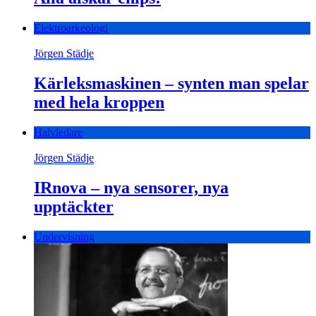
Elektroarkeologi
Jörgen Städje
Kärleksmaskinen – synten man spelar
med hela kroppen
Halvledare
Jörgen Städje
IRnova – nya sensorer, nya
upptäckter
Undervisning