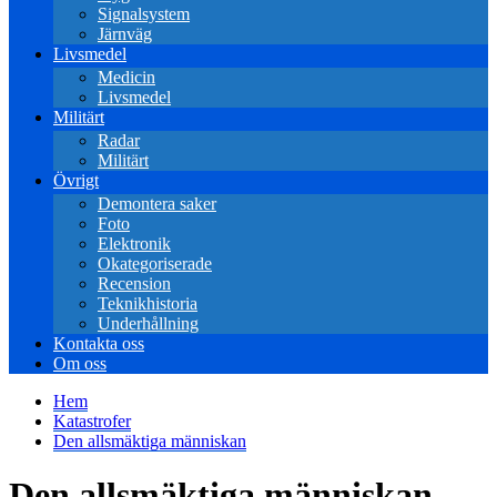
Signalsystem
Järnväg
Livsmedel
Medicin
Livsmedel
Militärt
Radar
Militärt
Övrigt
Demontera saker
Foto
Elektronik
Okategoriserade
Recension
Teknikhistoria
Underhållning
Kontakta oss
Om oss
Hem
Katastrofer
Den allsmäktiga människan
Den allsmäktiga människan