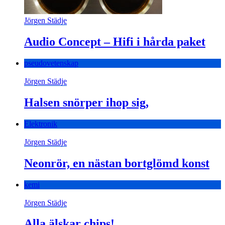
Jörgen Städje
Audio Concept – Hifi i hårda paket
pseudovetenskap
Jörgen Städje
Halsen snörper ihop sig,
Elektronik
Jörgen Städje
Neonrör, en nästan bortglömd konst
kemi
Jörgen Städje
Alla älskar chips!