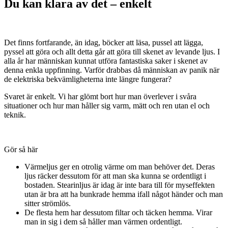
Du kan klara av det – enkelt
Det finns fortfarande, än idag, böcker att läsa, pussel att lägga,
pyssel att göra och allt detta går att göra till skenet av levande ljus. I
alla år har människan kunnat utföra fantastiska saker i skenet av
denna enkla uppfinning. Varför drabbas då människan av panik när
de elektriska bekvämligheterna inte längre fungerar?
Svaret är enkelt. Vi har glömt bort hur man överlever i svåra
situationer och hur man håller sig varm, mätt och ren utan el och
teknik.
Gör så här
Värmeljus ger en otrolig värme om man behöver det. Deras
ljus räcker dessutom för att man ska kunna se ordentligt i
bostaden. Stearinljus är idag är inte bara till för myseffekten
utan är bra att ha bunkrade hemma ifall något händer och man
sitter strömlös.
De flesta hem har dessutom filtar och täcken hemma. Virar
man in sig i dem så håller man värmen ordentligt.