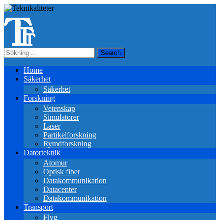
Home
Säkerhet
Säkerhet
Forskning
Vetenskap
Simulatorer
Laser
Partikelforskning
Rymdforskning
Datorteknik
Atomur
Optisk fiber
Datakommunikation
Datacenter
Datakommunikation
Transport
Flyg