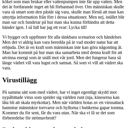
köket som man brukar eller vattenpumpen inte får upp vatten. Men
det är fortfarande inget att bli förbannad över. Om människan skulle
vara så smart som den påstår sig vara, skulle man förstå att man kan
utnyttja information från förr i dessa situationer. Men nej, istället blir
man sur och funderar på hur man ska kunna förhindra att detta
händer igen. I så fall har jag ett svar: Lycka till!
Vi bygger och uppfinner för alla tänkbara scenarion och händelser.
Men det vi aldrig kan vara beredda på är vad moder natur har att
erbjuda. Det är en kraft som människan inte kan göra någonting åt.
Man har kommit på hur man ska samarbeta med denna kraft för att
utvinna energi som är snäll mot vår jord. Men det fungerar bara så
länge vädret vill vara lugnt och samsat. Så som vi vill att vädret ska
vara.
Virustillägg
På samma sätt som med vädret, har vi inget egentligt skydd mot
nypåhittade virus som sprider sig världen runt (nja, kineserna kan
låta bli att skala myrkottar). Men när världen hotas av en virusattack
hamstrar människor torrvaror och hyllorna i butikerna gapar tomma.
Kommer du för sent, får du vara utan. När ska vi få se det som
förberedelse för strömavbrott?