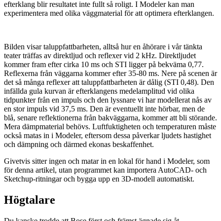
efterklang blir resultatet inte fullt så roligt. I Modeler kan man
experimentera med olika väggmaterial för att optimera efterklangen.
Bilden visar taluppfattbarheten, alltså hur en åhörare i vår tänkta
teater träffas av direktljud och reflexer vid 2 kHz. Direktljudet
kommer fram efter cirka 10 ms och STI ligger på bekväma 0,77.
Reflexerna från väggarna kommer efter 35-80 ms. Nere på scenen är
det så många reflexer att taluppfattbarheten är dålig (STI 0,48). Den
infällda gula kurvan är efterklangens medelamplitud vid olika
tidpunkter från en impuls och den lyssnare vi har modellerat nås av
en stor impuls vid 37,5 ms. Den är eventuellt inte hörbar, men de
blå, senare reflektionerna från bakväggarna, kommer att bli störande.
Mera dämpmaterial behövs. Luftfuktigheten och temperaturen måste
också matas in i Modeler, eftersom dessa påverkar ljudets hastighet
och dämpning och därmed ekonas beskaffenhet.
Givetvis sitter ingen och matar in en lokal för hand i Modeler, som
för denna artikel, utan programmet kan importera AutoCAD- och
Sketchup-ritningar och bygga upp en 3D-modell automatiskt.
Högtalare
Du kanske trodde att Bose först och främst ägnade sig åt