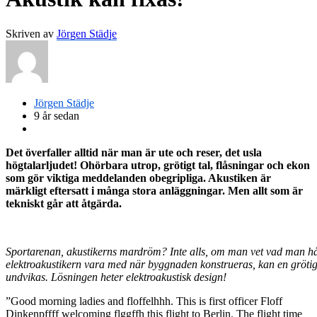
Skriven av
Jörgen Städje
Jörgen Städje
9 år sedan
Det överfaller alltid när man är ute och reser, det usla
högtalarljudet! Ohörbara utrop, grötigt tal, flåsningar och ekon
som gör viktiga meddelanden obegripliga. Akustiken är
märkligt eftersatt i många stora anläggningar. Men allt som är
tekniskt går att åtgärda.
Sportarenan, akustikerns mardröm? Inte alls, om man vet vad man h
elektroakustikern vara med när byggnaden konstrueras, kan en grötig
undvikas. Lösningen heter elektroakustisk design!
”Good morning ladies and floffelhhh. This is first officer Floff
Dinkenpffff welcoming flggffh this flight to Berlin. The flight time