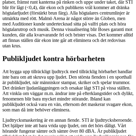
platser, främst runt kanterna på rinken och uppe under taket, där STI
blir för lågt (<0,4), där ekon och publikens vrål kommer att dränka
högtalarljudet (förstärkt brun färg). Alla högtalares centrumlinjer är
utmärkta med rött. Malmö Arena är något större än Globen, men
med Auditioner kunde undertecknad sitta på valfri plats och höra
högtalarutrop och musik. Denna visualisering blir Boses garanti mot
kunden, där alla kvarvarande fel och brister visas. Det kommer alltid
att finnas ställen där ekon inte går att eliminera och det redovisas
utan krus.
Publikljudet kontra hörbarheten
Att bygga upp tillräckligt ljudtryck med tillräcklig hörbarhet handlar
inte bara om att skruva upp ljudet. Den största fienden i en sporthall
är publikljudet, när människor stampar, skriker och spelar trummor.
Det dränker ljudanläggningen och orsakar lågt STI på vissa ställen.
Att vinkla om väggar m.m. ändrar inte på efterklangstider och dylikt,
fenomenen blir bara mycket mindre störande. Ibland kan
publikljudet också vara en vän, eftersom det maskerar svagare ekon,
som man då inte behöver eliminera.
Ljudtrycksmaskering är en annan fiende. STI är ljudtrycksberoende.
Det hjälper inte att bara vrida upp ljudet, om det hörs dåligt. Vårt
hörande fungerar sämre och sämre över 80 dBA. Är publikljudet