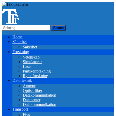
Home
Säkerhet
Säkerhet
Forskning
Vetenskap
Simulatorer
Laser
Partikelforskning
Rymdforskning
Datorteknik
Atomur
Optisk fiber
Datakommunikation
Datacenter
Datakommunikation
Transport
Flyg