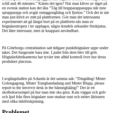
schll and 46 minutes.” Känns det igen? När man kliver av tåget på
en svensk station kan det låta ”Tåg till brapparapparappa står inne
sprapparapp och avgår oninggongbång och fjorton.” Och det är när
man just klivit av mitt på plattformen. Gör man det intressanta
experimentet att gå längst bort på en plattform nås man av
högtalarutropen i tre upplagor, några tiondels sekunder förskjutna.
Det låter intressant, men är knappast användbart.
På Göteborgs centralstation satt tidigare punkthögtalare uppe under
taket. Det fungerade bara inte. Ljudet från dem blev till gröt.
Högtalarfabrikanterna har tyvärr inte alltid kontroll över hur deras
produkter placeras.
I avgångshallen på Arlanda är det samma sak: ”Dingdång! Mister
Golongagong, Mister Trangbandadang and Mister Blupp, please
report to the imvrrvrr desk in the bånnngbåång!” Det är ett
skolboksexempel på hur man inte ska göra. Kala väggar och golv
och ljud från flera högtalare som studsar runt och möter åhöraren
med olika tidsförskjutning.
Problemet