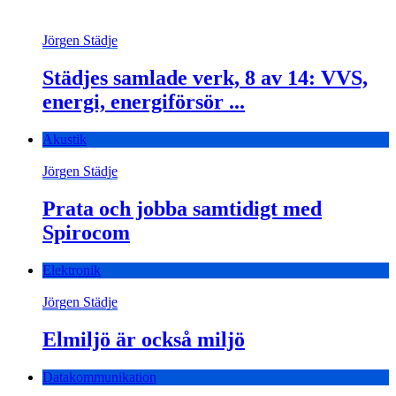
Jörgen Städje
Städjes samlade verk, 8 av 14: VVS,
energi, energiförsör ...
Akustik
Jörgen Städje
Prata och jobba samtidigt med
Spirocom
Elektronik
Jörgen Städje
Elmiljö är också miljö
Datakommunikation