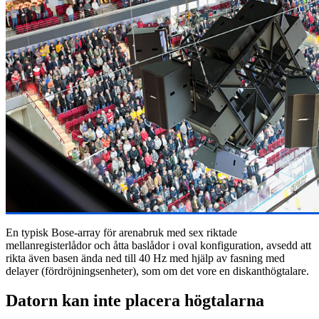
En typisk Bose-array för arenabruk med sex riktade
mellanregisterlådor och åtta baslådor i oval konfiguration, avsedd att
rikta även basen ända ned till 40 Hz med hjälp av fasning med
delayer (fördröjningsenheter), som om det vore en diskanthögtalare.
Datorn kan inte placera högtalarna