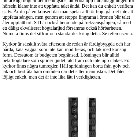
tillräckligt högt är det meningslöst att vrida upp ljudanläggningen för
hörseln klarar inte att uppfatta talet ändå. Det kan du enkelt verifiera
själv. Är du på en konsert där man spelar allt för högt går det inte att
uppfatta sången, men genom att stoppa fingrarna i öronen blir talet
åter uppfattbart. STI är också beroende på frekvensgången, så med
ett dåligt ekvaliserat högtalarljud försämras också hörbarheten.
Numera finns det siffror och standarder kring detta. Se referenserna.
Kyrkor är särskilt svåra eftersom de redan är färdigbyggda och har
hårda, kala väggar som inte kan modifieras, och tak med konstig
form. Dessutom är budgeten begränsad. Lösningen blir alltid
pelarhögtalare som sprider ljudet rakt fram och inte upp i taket. För
kyrkor finns några tumregler. Håll spridningen borta från golv och
tak och bestråla bara områden där det sitter människor. Det låter
löjligt enkelt, men det är inte lika lätt i verkligheten.