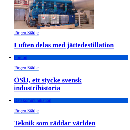
Jörgen Städje
Luften delas med jättedestillation
Fordon
Jörgen Städje
ÖSlJ, ett stycke svensk
industrihistoria
Datakommunikation
Jörgen Städje
Teknik som räddar världen