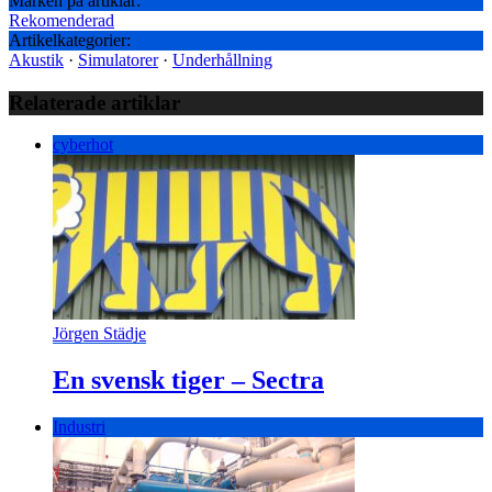
Märken på artiklar:
Rekomenderad
Artikelkategorier:
Akustik
·
Simulatorer
·
Underhållning
Relaterade artiklar
cyberhot
Jörgen Städje
En svensk tiger – Sectra
Industri