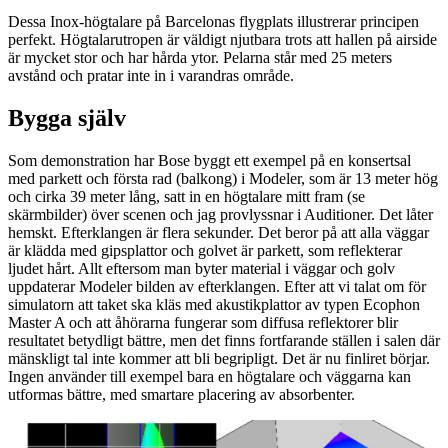
Dessa Inox-högtalare på Barcelonas flygplats illustrerar principen
perfekt. Högtalarutropen är väldigt njutbara trots att hallen på airside
är mycket stor och har hårda ytor. Pelarna står med 25 meters
avstånd och pratar inte in i varandras område.
Bygga själv
Som demonstration har Bose byggt ett exempel på en konsertsal
med parkett och första rad (balkong) i Modeler, som är 13 meter hög
och cirka 39 meter lång, satt in en högtalare mitt fram (se
skärmbilder) över scenen och jag provlyssnar i Auditioner. Det låter
hemskt. Efterklangen är flera sekunder. Det beror på att alla väggar
är klädda med gipsplattor och golvet är parkett, som reflekterar
ljudet hårt. Allt eftersom man byter material i väggar och golv
uppdaterar Modeler bilden av efterklangen. Efter att vi talat om för
simulatorn att taket ska kläs med akustikplattor av typen Ecophon
Master A och att åhörarna fungerar som diffusa reflektorer blir
resultatet betydligt bättre, men det finns fortfarande ställen i salen där
mänskligt tal inte kommer att bli begripligt. Det är nu finliret börjar.
Ingen använder till exempel bara en högtalare och väggarna kan
utformas bättre, med smartare placering av absorbenter.