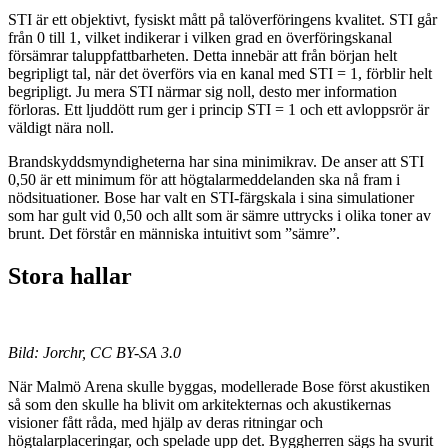
STI är ett objektivt, fysiskt mått på talöverföringens kvalitet. STI går
från 0 till 1, vilket indikerar i vilken grad en överföringskanal
försämrar taluppfattbarheten. Detta innebär att från början helt
begripligt tal, när det överförs via en kanal med STI = 1, förblir helt
begripligt. Ju mera STI närmar sig noll, desto mer information
förloras. Ett ljuddött rum ger i princip STI = 1 och ett avloppsrör är
väldigt nära noll.
Brandskyddsmyndigheterna har sina minimikrav. De anser att STI
0,50 är ett minimum för att högtalarmeddelanden ska nå fram i
nödsituationer. Bose har valt en STI-färgskala i sina simulationer
som har gult vid 0,50 och allt som är sämre uttrycks i olika toner av
brunt. Det förstår en människa intuitivt som ”sämre”.
Stora hallar
Bild: Jorchr, CC BY-SA 3.0
När Malmö Arena skulle byggas, modellerade Bose först akustiken
så som den skulle ha blivit om arkitekternas och akustikernas
visioner fått råda, med hjälp av deras ritningar och
högtalarplaceringar, och spelade upp det. Byggherren sägs ha svurit