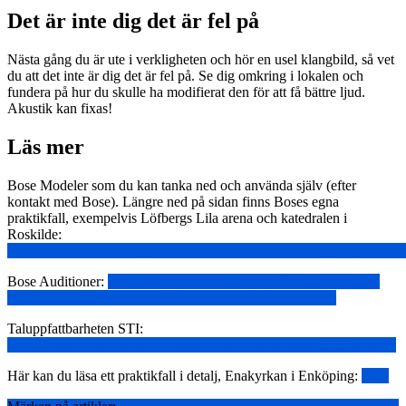
Det är inte dig det är fel på
Nästa gång du är ute i verkligheten och hör en usel klangbild, så vet
du att det inte är dig det är fel på. Se dig omkring i lokalen och
fundera på hur du skulle ha modifierat den för att få bättre ljud.
Akustik kan fixas!
Läs mer
Bose Modeler som du kan tanka ned och använda själv (efter
kontakt med Bose). Längre ned på sidan finns Boses egna
praktikfall, exempelvis Löfbergs Lila arena och katedralen i
Roskilde:
https://pro.bose.com/en_us/products/software/acoustical_design/mode
Bose Auditioner:
http://www.av-iq.com/avcat/ctl1642/index.cfm?
manufacturer=bose&product=auditioner-playback-system
Taluppfattbarheten STI:
www.embeddedacoustics.com/index.php/speech-transmission-index
Här kan du läsa ett praktikfall i detalj, Enakyrkan i Enköping:
PDF