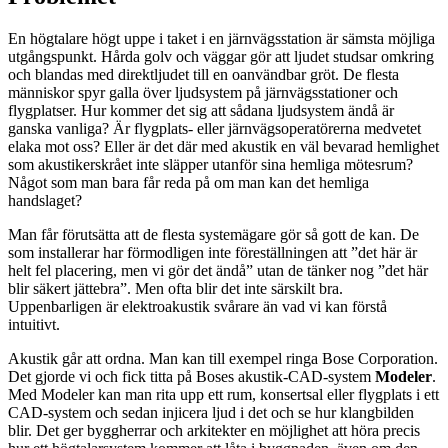
En högtalare högt uppe i taket i en järnvägsstation är sämsta möjliga
utgångspunkt. Hårda golv och väggar gör att ljudet studsar omkring
och blandas med direktljudet till en oanvändbar gröt. De flesta
människor spyr galla över ljudsystem på järnvägsstationer och
flygplatser. Hur kommer det sig att sådana ljudsystem ändå är
ganska vanliga? Är flygplats- eller järnvägsoperatörerna medvetet
elaka mot oss? Eller är det där med akustik en väl bevarad hemlighet
som akustikerskrået inte släpper utanför sina hemliga mötesrum?
Något som man bara får reda på om man kan det hemliga
handslaget?
Man får förutsätta att de flesta systemägare gör så gott de kan. De
som installerar har förmodligen inte föreställningen att ”det här är
helt fel placering, men vi gör det ändå” utan de tänker nog ”det här
blir säkert jättebra”. Men ofta blir det inte särskilt bra.
Uppenbarligen är elektroakustik svårare än vad vi kan förstå
intuitivt.
Akustik går att ordna. Man kan till exempel ringa Bose Corporation.
Det gjorde vi och fick titta på Boses akustik-CAD-system
Modeler
.
Med Modeler kan man rita upp ett rum, konsertsal eller flygplats i ett
CAD-system och sedan injicera ljud i det och se hur klangbilden
blir. Det ger byggherrar och arkitekter en möjlighet att höra precis