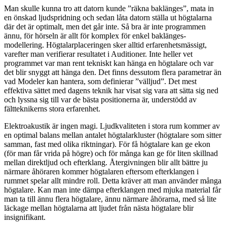
Man skulle kunna tro att datorn kunde ”räkna baklänges”, mata in
en önskad ljudspridning och sedan låta datorn ställa ut högtalarna
där det är optimalt, men det går inte. Så bra är inte programmen
ännu, för hörseln är allt för komplex för enkel baklänges-
modellering. Högtalarplaceringen sker alltid erfarenhetsmässigt,
varefter man verifierar resultatet i Auditioner. Inte heller vet
programmet var man rent tekniskt kan hänga en högtalare och var
det blir snyggt att hänga den. Det finns dessutom flera parametrar än
vad Modeler kan hantera, som definierar ”välljud”. Det mest
effektiva sättet med dagens teknik har visat sig vara att sätta sig ned
och lyssna sig till var de bästa positionerna är, understödd av
fältteknikerns stora erfarenhet.
Elektroakustik är ingen magi. Ljudkvaliteten i stora rum kommer av
en optimal balans mellan antalet högtalarkluster (högtalare som sitter
samman, fast med olika riktningar). För få högtalare kan ge ekon
(för man får vrida på högre) och för många kan ge för liten skillnad
mellan direktljud och efterklang. Återgivningen blir allt bättre ju
närmare åhöraren kommer högtalaren eftersom efterklangen i
rummet spelar allt mindre roll. Detta kräver att man använder många
högtalare. Kan man inte dämpa efterklangen med mjuka material får
man ta till ännu flera högtalare, ännu närmare åhörarna, med så lite
läckage mellan högtalarna att ljudet från nästa högtalare blir
insignifikant.