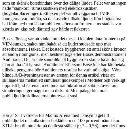
som en skånsk borstbindare över det dåliga ljudet. Felet var att ingen
hade ”samkört” rumsakustiken med elektroakustiken
(högtalarplaceringen). Ett exempel var att väggarna till VIP-
loungerna var lodräta, så de kastade tillbaka ljudet från högtalarna
bakifrån ned mot läktarpubliken, eftersom fronterna mestadels var
gjorda av glas och därmed gav hårda reflektorer.
Boses förslag var att vinkla om det mesta i lokalen, luta fronterna på
VIP-lounger, staket mm bakåt så att ljudet studsade upp mot
absorbenterna i taket. Det kostade byggherren ett antal sköna kronor
att ändra ritningarna, men beslutet togs efter Boses demonstrationer i
Auditioner. Det är inte sannolikt att byggherren skulle ha ändrat sig
utan att ha fått lyssna i Auditioner. Eftersom Bose inte har fått betala
tillbaka pengarna bör Auditioners resultat ha varit nöjaktiga. Våra
blinda A/B-lyssningstester av arenan för denna artikel visar att
skillnaderna mellan ett simulerat ljudexempel i Modeler och verkligt
uppmätt ljud i arenan med binauralmikrofon är subtila, även om
simuleringen ger något mera diskant. Med pålagt binauralt
publikljud är skillnaderna ointressant små.
Här är STI-värdena för Malmö Arena med hänsyn taget till
publikljudet och alla stolar beklädda med 100 procent människor.
STI är bra till utmärkt på de flesta ställen (0,7 – 0,56), men det finns