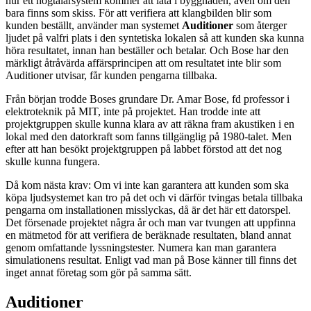
hur ett högtalarsystem kommer att låta i byggnaden, även om den
bara finns som skiss. För att verifiera att klangbilden blir som
kunden beställt, använder man systemet
Auditioner
som återger
ljudet på valfri plats i den syntetiska lokalen så att kunden ska kunna
höra resultatet, innan han beställer och betalar. Och Bose har den
märkligt åtråvärda affärsprincipen att om resultatet inte blir som
Auditioner utvisar, får kunden pengarna tillbaka.
Från början trodde Boses grundare Dr. Amar Bose, fd professor i
elektroteknik på MIT, inte på projektet. Han trodde inte att
projektgruppen skulle kunna klara av att räkna fram akustiken i en
lokal med den datorkraft som fanns tillgänglig på 1980-talet. Men
efter att han besökt projektgruppen på labbet förstod att det nog
skulle kunna fungera.
Då kom nästa krav: Om vi inte kan garantera att kunden som ska
köpa ljudsystemet kan tro på det och vi därför tvingas betala tillbaka
pengarna om installationen misslyckas, då är det här ett datorspel.
Det försenade projektet några år och man var tvungen att uppfinna
en mätmetod för att verifiera de beräknade resultaten, bland annat
genom omfattande lyssningstester. Numera kan man garantera
simulationens resultat. Enligt vad man på Bose känner till finns det
inget annat företag som gör på samma sätt.
Auditioner