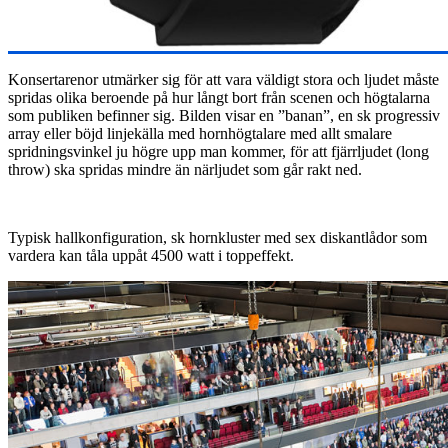
Konsertarenor utmärker sig för att vara väldigt stora och ljudet måste
spridas olika beroende på hur långt bort från scenen och högtalarna
som publiken befinner sig. Bilden visar en ”banan”, en sk progressiv
array eller böjd linjekälla med hornhögtalare med allt smalare
spridningsvinkel ju högre upp man kommer, för att fjärrljudet (long
throw) ska spridas mindre än närljudet som går rakt ned.
Typisk hallkonfiguration, sk hornkluster med sex diskantlådor som
vardera kan tåla uppåt 4500 watt i toppeffekt.