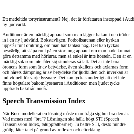
Ett medeltida tortyrinstrument? Nej, det är författaren instoppad i Aud
ny ljudvärld.
Auditioner är en märklig apparat som man lägger hakan i och träder
in i en ny ljudvärld. Bokstavligen. Fotbollsarenan eller kyrkan
uppstår runt omkring, om man har fantasi nog. Det kan tyckas
besvärligt att släpa runt på en stor tung apparat om man hade kunnat
göra detsamma med hörlurar, men så enkel är inte hörseln. Den är en
märklig sak som inte låter sig simuleras så lätt. Det är inte bara
öronens form som är av betydelse, även skallens och axlarnas form
och hårets dämpning är av betydelse för ljudbilden och inverkan är
individuell för varje lyssnare. Det kan tyckas underligt att det inte
finns högtalare bakom lyssnaren i Auditioner, men ljudet tycks
uppträda bakifrån ändå.
Speech Transmission Index
När Bose modellerat en lösning måste man fråga sig hur bra den är.
Vad menas med ”bra”? Lösningen ska hålla högt STI (Speech
Transmission Index, taluppfattbarhet). Ju bättre STI, desto mindre
grötigt låter talet på grund av reflexer och efterklang.