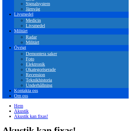
Signalsystem
Järnväg
Livsmedel
Medicin
Livsmedel
Militärt
Radar
Militärt
Övrigt
Demontera saker
Foto
Elektronik
Okategoriserade
Recension
Teknikhistoria
Underhållning
Kontakta oss
Om oss
Hem
Akustik
Akustik kan fixas!
Akustik kan fixas!