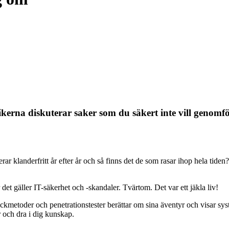
erna diskuterar saker som du säkert inte vill genomför
r klanderfritt år efter år och så finns det de som rasar ihop hela tiden? 
et gäller IT-säkerhet och -skandaler. Tvärtom. Det var ett jäkla liv!
ackmetoder och penetrationstester berättar om sina äventyr och visar sys
r och dra i dig kunskap.