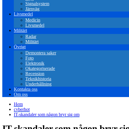
Signalsystem
Järnväg
Livsmedel
Medicin
Livsmedel
Militärt
Radar
Militärt
Övrigt
Demontera saker
Foto
Elektronik
Okategoriserade
Recension
Teknikhistoria
Underhållning
Kontakta oss
Om oss
Hem
cyberhot
IT-skandaler som någon bryr sig om
IT-skandaler som någon bryr si