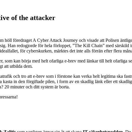
ive of the attacker
höll föredraget A Cyber Attack Journey och visade att Polisen äntligen
 sig. Han redogjorde för hela förloppet, ”The Kill Chain” med särskild
idealfallet, för cyberskurken, märktes det inte alls förrän efter flera m
 som kan börja med helt ofarliga e-brev med länkar till helt ofarliga ser
gt att utbilda dem.
tatrafik och tro att e-brev som i förstone kan verka helt legitima ska fastna
na kasta in den förgiftade pilen, i form av en skadlig länk eller ett ska
a? 20 minuter och ditt system är borta.
tpressarna!
k Zalitis
som vanligen ägnar sig åt att skapa
IT-säkerhetspodden
. De 