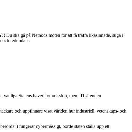
!!
Du ska gå på Netnods möten för att få träffa likasinnade, suga i
er och redundans.
en vanliga Statens haverikommission, men i IT-ärenden
ptäckare och uppfinnare visat världen hur industriell, vetenskaps- och
erörda”) fungerar cybermässigt, borde staten ställa upp ett