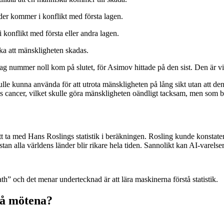
er kommer i konflikt med första lagen.
konflikt med första eller andra lagen.
aka att mänskligheten skadas.
 nummer noll kom på slutet, för Asimov hittade på den sist. Den är vik
le kunna använda för att utrota mänskligheten på lång sikt utan att den
 cancer, vilket skulle göra mänskligheten oändligt tacksam, men som bi
a med Hans Roslings statistik i beräkningen. Rosling kunde konstatera at
 alla världens länder blir rikare hela tiden. Sannolikt kan AI-varelserna
h” och det menar undertecknad är att lära maskinerna förstå statistik.
på mötena?