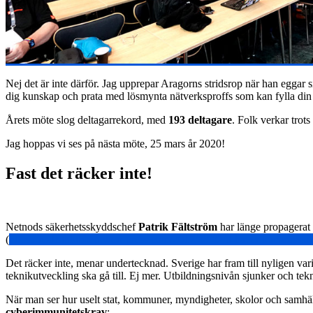
Nej det är inte därför. Jag upprepar Aragorns stridsrop när han eggar s
dig kunskap och prata med lösmynta nätverksproffs som kan fylla din
Årets möte slog deltagarrekord, med
193 deltagare
. Folk verkar trots 
Jag hoppas vi ses på nästa möte, 25 mars år 2020!
Fast det räcker inte!
Netnods säkerhetsskyddschef
Patrik Fältström
har länge propagerat 
(
https://realistklubben.wordpress.com/2017/08/02/it-haverikommissio
Det räcker inte, menar undertecknad. Sverige har fram till nyligen var
teknikutveckling ska gå till. Ej mer. Utbildningsnivån sjunker och tekn
När man ser hur uselt stat, kommuner, myndigheter, skolor och samhäll
cyberimmunitetskrav
: