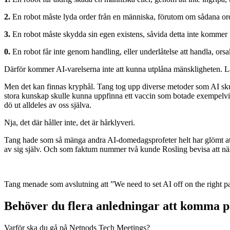
2.
En robot måste lyda order från en människa, förutom om sådana ord
3.
En robot måste skydda sin egen existens, såvida detta inte kommer i 
0.
En robot får inte genom handling, eller underlåtelse att handla, ors
Därför kommer AI-varelserna inte att kunna utplåna mänskligheten. Lag
Men det kan finnas kryphål. Tang tog upp diverse metoder som AI skul
stora kunskap skulle kunna uppfinna ett vaccin som botade exempelvis
dö ut alldeles av oss själva.
Nja, det där håller inte, det är hårklyveri.
Tang hade som så mänga andra AI-domedagsprofeter helt har glömt att t
av sig själv. Och som faktum nummer två kunde Rosling bevisa att nästan
Tang menade som avslutning att ”We need to set AI off on the right pat
Behöver du flera anledningar att komma 
Varför ska du gå på Netnods Tech Meetings?