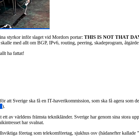
ina styrkor inför slaget vid Mordors portar:
THIS IS NOT THAT DAY
 skalle med allt om BGP, IPv6, routing, peering, skadeprogram, åtgärd
allt ha fattat!
för att Sverige ska få en IT-haverikommission, som ska få agera som d
n/
).
it ett av världens främsta teknikländer. Sverige har genom sina stora up
ikintresset har svalnat.
sviktiga företag som telekomföretag, sjukhus osv (hädanefter kallade ”b