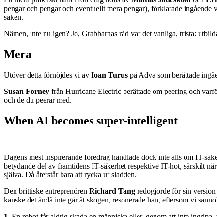
pengar och pengar och eventuellt mera pengar), förklarade ingående vad
saken.
Nämen, inte nu igen? Jo, Grabbarnas råd var det vanliga, trista: utbil
Mera
Utöver detta förnöjdes vi av
Ioan Turus
på Adva som berättade ingåen
Susan Forney
från Hurricane Electric berättade om peering och varför d
och de du peerar med.
When AI becomes super-intelligent
Dagens mest inspirerande föredrag handlade dock inte alls om IT-säkerh
betydande del av framtidens IT-säkerhet respektive IT-hot, särskilt nä
själva. Då återstår bara att rycka ur sladden.
Den brittiske entreprenören
Richard Tang
redogjorde för sin version
kanske det ändå inte går åt skogen, resonerade han, eftersom vi sanno
1.
En robot får aldrig skada en människa eller, genom att inte ingripa, 