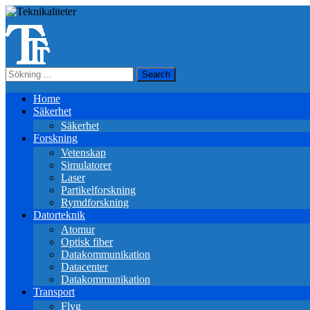
Home
Säkerhet
Säkerhet
Forskning
Vetenskap
Simulatorer
Laser
Partikelforskning
Rymdforskning
Datorteknik
Atomur
Optisk fiber
Datakommunikation
Datacenter
Datakommunikation
Transport
Flyg