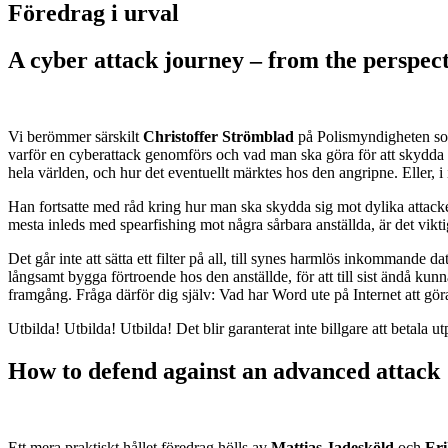
Föredrag i urval
A cyber attack journey – from the perspect
Vi berömmer särskilt
Christoffer Strömblad
på Polismyndigheten som 
varför en cyberattack genomförs och vad man ska göra för att skydda
hela världen, och hur det eventuellt märktes hos den angripne. Eller, i 
Han fortsatte med råd kring hur man ska skydda sig mot dylika attacker,
mesta inleds med spearfishing mot några sårbara anställda, är det vikti
Det går inte att sätta ett filter på all, till synes harmlös inkommande da
långsamt bygga förtroende hos den anställde, för att till sist ändå kun
framgång. Fråga därför dig själv: Vad har Word ute på Internet att gör
Utbilda! Utbilda! Utbilda! Det blir garanterat inte billgare att betala u
How to defend against an advanced attack
Ett mera praktiskt hållet föredrag hölls av
Mattias Jadesköld
och
Eri