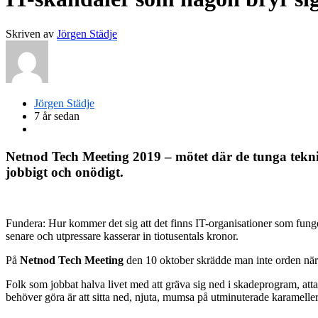
Skriven av
Jörgen Städje
Jörgen Städje
7 år sedan
Netnod Tech Meeting 2019 – mötet där de tunga teknik
jobbigt och onödigt.
Fundera: Hur kommer det sig att det finns IT-organisationer som fungera
senare och utpressare kasserar in tiotusentals kronor.
På
Netnod Tech Meeting
den 10 oktober skrädde man inte orden när d
Folk som jobbat halva livet med att gräva sig ned i skadeprogram, att
behöver göra är att sitta ned, njuta, mumsa på utminuterade karamelle