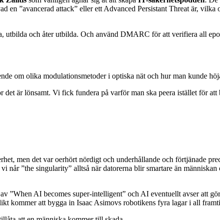
 en ”avancerad attack” eller ett Advanced Persistant Threat är, vilka o
da, utbilda och åter utbilda. Och använd DMARC för att verifiera all epo
de om olika modulationsmetoder i optiska nät och hur man kunde höja 
et är lönsamt. Vi fick fundera på varför man ska peera istället för att ba
et, men det var oerhört nördigt och underhållande och förtjänade precis a
r vi når ”the singularity” alltså när datorerna blir smartare än människa
 av ”When AI becomes super-intelligent” och AI eventuellt avser att gö
likt kommer att bygga in Isaac Asimovs robotikens fyra lagar i all framt
tillåta att en människa kommer till skada.