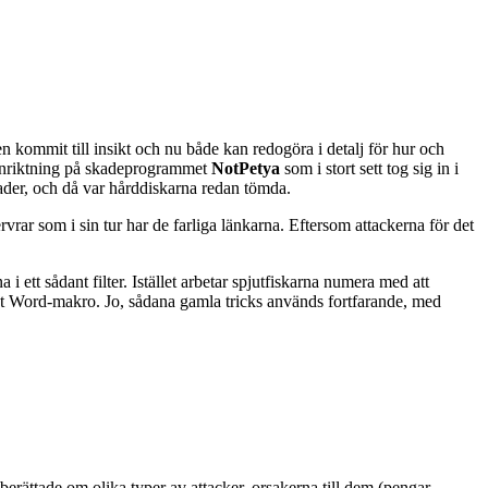
 kommit till insikt och nu både kan redogöra i detalj för hur och
 inriktning på skadeprogrammet
NotPetya
som i stort sett tog sig in i
ånader, och då var hårddiskarna redan tömda.
vrar som i sin tur har de farliga länkarna. Eftersom attackerna för det
 i ett sådant filter. Istället arbetar spjutfiskarna numera med att
dligt Word-makro. Jo, sådana gamla tricks används fortfarande, med
berättade om olika typer av attacker, orsakerna till dem (pengar,