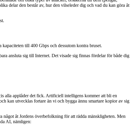
lika delar den består av, hur den vilseleder dig och vad du kan göra åt
st.
kapaciteten till 400 Gbps och dessutom kontra bruset.
ra ansluta sig till Internet. Det visade sig finnas fördelar för både dig
lla applåder det fick. Artificiell intelligens kommer att bli en
n och kan utvecklas fortare än vi och bygga ännu smartare kopior av sig
ra något åt Jordens överbefolkning för att rädda mänskligheten. Men
ida AI, nämligen: