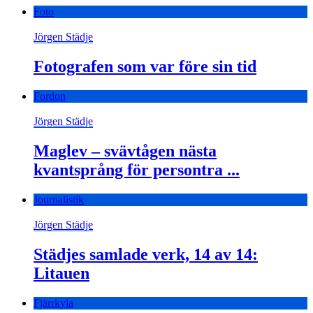
Foto
Jörgen Städje
Fotografen som var före sin tid
Fordon
Jörgen Städje
Maglev – svävtågen nästa
kvantsprång för persontra ...
Journalistik
Jörgen Städje
Städjes samlade verk, 14 av 14:
Litauen
Fjärrkyla