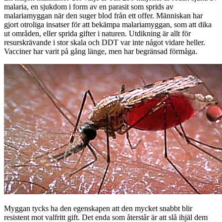
malaria, en sjukdom i form av en parasit som sprids av
malariamyggan när den suger blod från ett offer. Människan har
gjort otroliga insatser för att bekämpa malariamyggan, som att dika
ut områden, eller sprida gifter i naturen. Utdikning är allt för
resurskrävande i stor skala och DDT var inte något vidare heller.
Vacciner har varit på gång länge, men har begränsad förmåga.
Myggan tycks ha den egenskapen att den mycket snabbt blir
resistent mot valfritt gift. Det enda som återstår är att slå ihjäl dem