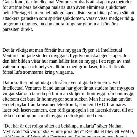
Gates fond, där Intellectual Ventures ombads att skapa nya metoder
för att inte bara bekämpa malaria utan även eliminera sjukdomen
helt. Företaget har en hel mängd specialister som hittat på nya sätt att
attackera parasiten som sprider sjukdomen, varav vissa medger tidig,
noggrann diagnos, medan andra fungerar genom att förstöra
parasiten direkt.
Det är viktigt att man förstår hur myggan flyger, så Intellectual
Ventures började studera myggans flygdynamiska egenskaper. Just
den här bilden visar hur man håller fast en mygga i ett regn av små
vattendroppar och belyser alltihop med grön laser, för att försöka
förstå luftströmmarna kring vingarna.
Datorkraft är billigt idag och så är även digitala kameror. Vad
Intellectual Ventures bland annat har gjort är att studera hur myggors
vingar slår och ta reda på hur man skiljer ut honmygg från hanmygg,
eftersom det bara är honmyggor som sticker. Man har sedan använt
en del prylar från konsumentelektronik, som en DVD-brännares
laser och laserscannern, den rörliga spegeln i en laserskrivare, till att
rikta en dödlig puls mot myggan och skjuta ned den.
”Det här är det roliga sättet att bekämpa malaria” säger Nathan
Myhrvold ”så varför ska vi inte göra det?” Resultatet blev ett WMD,
ett Weapon of Mosquito Destruction. Prototypen som man byggt,