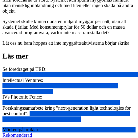
utan mänsklig inblandning och med liten eller ingen skada på andra
objekt.
Systemet skulle kunna döda en miljard myggor per natt, utan att
skada fjärilar. Med konsumentprylar för 50 dollar och en massa
avancerad programvara, varför inte massframställa det?
Låt oss nu bara hoppas att inte myggrättsaktivisterna börjar skrika.
Läs mer
Se föredraget på TED:
http://www.ted.com/talks/nathan_myhrvold_could_this_laser_zap_mal
Intellectual Ventures:
http://www.intellectualventures.com/inventions-patents/our-
inventions/photonic-fence
IVs Photonic Fence:
http://www.intellectualventureslab.com/work/photonic-fence
Forskningssamarbete kring ”next-generation light technologies for
pest control”:
http://www.intellectualventureslab.com/invent/new-
collaborator-for-photonic-fence-research
Märken på artiklar:
Rekomenderad