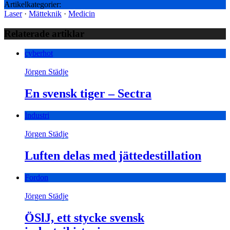
Artikelkategorier:
Laser
·
Mätteknik
·
Medicin
Relaterade artiklar
cyberhot
Jörgen Städje
En svensk tiger – Sectra
Industri
Jörgen Städje
Luften delas med jättedestillation
Fordon
Jörgen Städje
ÖSlJ, ett stycke svensk