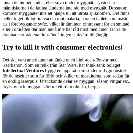
innan de hinner smitta, eller sova under myggnät. Tyvärr har
människorna i de fattiga länderna inte råd med myggnät. Dessutom
kommer myggnätet inte att hjälpa till att utrota sjukdomen. Det finns
heller inget riktigt bra vaccin mot malaria, bara en tablett som måste
tas i förebyggande syfte, vilket är tämligen ointressant för en smittad,
eller i områden där man ändå inte har råd med mediciner. Och i de
drabbade områdena finns ändå ingen sjukvård tillgänglig.
Try to kill it with consumer electronics!
Det ska vara amerikaner att tänka ut ett high-tech-försvar med
laserkanon. Som en relik från Star Wars, har think-tank-bolaget
Intellectual Ventures
byggt en apparat som studerar flygmönstret
för de insekter som far förbi och skiljer ut moskiterna, som sedan får
en dödlig laserpuls. Utstickande delar av myggan, såsom vingar etc.,
bryts av och myggan störtar i ett rökmoln. Jo, bergis.