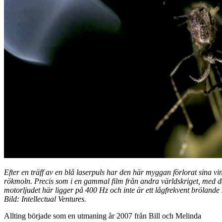
Efter en träff av en blå laserpuls har den här myggan förlorat sina vin
rökmoln. Precis som i en gammal film från andra världskriget, med de
motorljudet här ligger på 400 Hz och inte är ett lågfrekvent bröland
Bild: Intellectual Ventures.
Allting började som en utmaning år 2007 från Bill och Melinda