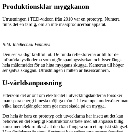
Produktionsklar myggkanon
Utrustningen i TED-videon från 2010 var en prototyp. Numera
finns det en färdig, om än inte massproducerbar apparat.
Bild: Intellectual Ventures
Den ser väldigt kraftfull ut. De runda reflektorerna är till för de
infraröda lysdioderna som utgör spaningsstyrkan och lyser längs
hela målområdet för att hitta myggans skugga. Kameran till höger
ser själva skuggan. Utrustningen i mitten är laserscannern.
U-världsanpassning
Eftersom det är ont om elektricitet i utvecklingsländerna försöker
man spara energi i mesta möjliga mån. Till exempel undersöker man
vilka laservåglängder som gör mest skada på en mygga.
Det hela är bara en prototyp och utvecklarna har insett att det kan
behövas en del knepigt konstruktionsarbete med att anpassa billig
konsumentelektronik så att den kan fungera som ett optiskt stängsel.
Men fördelarna är stora. Systemet kan spärra myggornas framfart