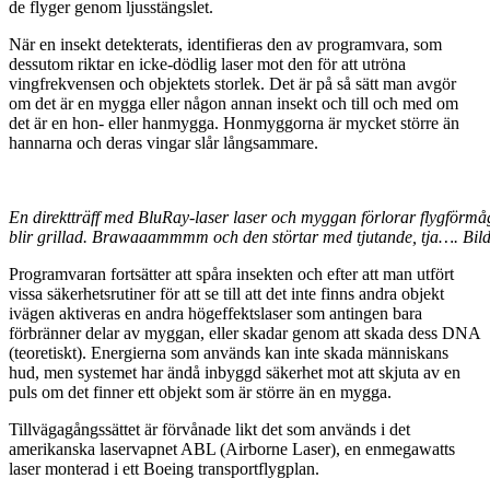
de flyger genom ljusstängslet.
När en insekt detekterats, identifieras den av programvara, som
dessutom riktar en icke-dödlig laser mot den för att utröna
vingfrekvensen och objektets storlek. Det är på så sätt man avgör
om det är en mygga eller någon annan insekt och till och med om
det är en hon- eller hanmygga. Honmyggorna är mycket större än
hannarna och deras vingar slår långsammare.
En direktträff med BluRay-laser laser och myggan förlorar flygförmå
blir grillad. Brawaaammmm och den störtar med tjutande, tja…. Bild: 
Programvaran fortsätter att spåra insekten och efter att man utfört
vissa säkerhetsrutiner för att se till att det inte finns andra objekt
ivägen aktiveras en andra högeffektslaser som antingen bara
förbränner delar av myggan, eller skadar genom att skada dess DNA
(teoretiskt). Energierna som används kan inte skada människans
hud, men systemet har ändå inbyggd säkerhet mot att skjuta av en
puls om det finner ett objekt som är större än en mygga.
Tillvägagångssättet är förvånade likt det som används i det
amerikanska laservapnet ABL (Airborne Laser), en enmegawatts
laser monterad i ett Boeing transportflygplan.