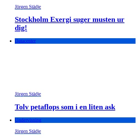
Jörgen Städje
Stockholm Exergi suger musten ur
dig!
Datacenter
Jörgen Städje
Tolv petaflops som i en liten ask
Undervisning
Jörgen Städje