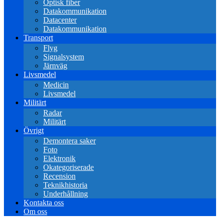
Optisk fiber
Datakommunikation
Datacenter
Datakommunikation
Transport
Flyg
Signalsystem
Järnväg
Livsmedel
Medicin
Livsmedel
Militärt
Radar
Militärt
Övrigt
Demontera saker
Foto
Elektronik
Okategoriserade
Recension
Teknikhistoria
Underhållning
Kontakta oss
Om oss