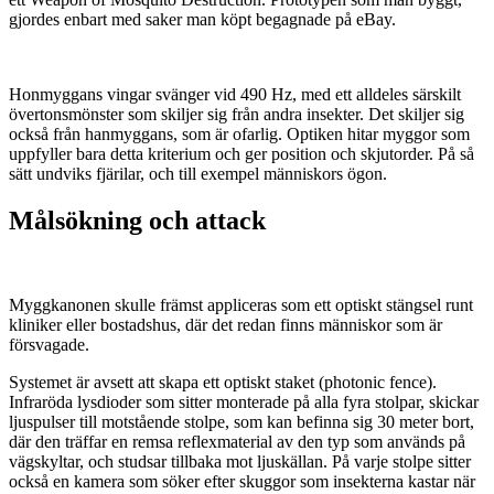
gjordes enbart med saker man köpt begagnade på eBay.
Honmyggans vingar svänger vid 490 Hz, med ett alldeles särskilt
övertonsmönster som skiljer sig från andra insekter. Det skiljer sig
också från hanmyggans, som är ofarlig. Optiken hitar myggor som
uppfyller bara detta kriterium och ger position och skjutorder. På så
sätt undviks fjärilar, och till exempel människors ögon.
Målsökning och attack
Myggkanonen skulle främst appliceras som ett optiskt stängsel runt
kliniker eller bostadshus, där det redan finns människor som är
försvagade.
Systemet är avsett att skapa ett optiskt staket (photonic fence).
Infraröda lysdioder som sitter monterade på alla fyra stolpar, skickar
ljuspulser till motstående stolpe, som kan befinna sig 30 meter bort,
där den träffar en remsa reflexmaterial av den typ som används på
vägskyltar, och studsar tillbaka mot ljuskällan. På varje stolpe sitter
också en kamera som söker efter skuggor som insekterna kastar när