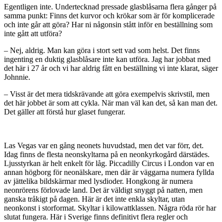
Egentligen inte. Undertecknad pressade glasblåsarna flera gånger på
samma punkt: Finns det kurvor och krökar som är för komplicerade
och inte går att göra? Har ni någonsin stått inför en beställning som
inte gått att utföra?
– Nej, aldrig. Man kan göra i stort sett vad som helst. Det finns
ingenting en duktig glasblåsare inte kan utföra. Jag har jobbat med
det här i 27 år och vi har aldrig fått en beställning vi inte klarat, säger
Johnnie.
– Visst är det mera tidskrävande att göra exempelvis skrivstil, men
det här jobbet är som att cykla. När man väl kan det, så kan man det.
Det gäller att förstå hur glaset fungerar.
Las Vegas var en gång neonets huvudstad, men det var förr, det.
Idag finns de flesta neonskyltarna på en neonkyrkogård därstädes.
Ljusstyrkan är helt enkelt för låg. Piccadilly Circus i London var en
annan högborg för neonälskare, men där är väggarna numera fyllda
av jättelika bildskärmar med lysdioder. Hongkong är numera
neonrörens förlovade land. Det är väldigt snyggt på natten, men
ganska tråkigt på dagen. Här är det inte enkla skyltar, utan
neonkonst i storformat. Skyltar i kilowattklassen. Några röda rör har
slutat fungera. Här i Sverige finns definitivt flera regler och