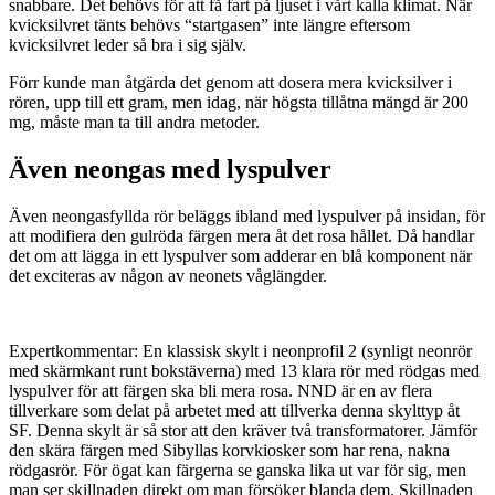
snabbare. Det behövs för att få fart på ljuset i vårt kalla klimat. När
kvicksilvret tänts behövs “startgasen” inte längre eftersom
kvicksilvret leder så bra i sig själv.
Förr kunde man åtgärda det genom att dosera mera kvicksilver i
rören, upp till ett gram, men idag, när högsta tillåtna mängd är 200
mg, måste man ta till andra metoder.
Även neongas med lyspulver
Även neongasfyllda rör beläggs ibland med lyspulver på insidan, för
att modifiera den gulröda färgen mera åt det rosa hållet. Då handlar
det om att lägga in ett lyspulver som adderar en blå komponent när
det exciteras av någon av neonets våglängder.
Expertkommentar: En klassisk skylt i neonprofil 2 (synligt neonrör
med skärmkant runt bokstäverna) med 13 klara rör med rödgas med
lyspulver för att färgen ska bli mera rosa. NND är en av flera
tillverkare som delat på arbetet med att tillverka denna skylttyp åt
SF. Denna skylt är så stor att den kräver två transformatorer. Jämför
den skära färgen med Sibyllas korvkiosker som har rena, nakna
rödgasrör. För ögat kan färgerna se ganska lika ut var för sig, men
man ser skillnaden direkt om man försöker blanda dem. Skillnaden