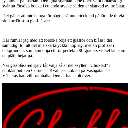
lyspulver på insidan. Den gula stjärnan hade dock varit omänskligt
svår att försöka bocka i ett enda stycke så den är skarvad av tre bitar.
Det gäller att inte banga för något, så undertecknad påbörjade direkt
sin karriär som glasblåsare.
Här fumlar jag med att försöka böja ett glasrör och blåsa i det
samtidigt för att det inte ska knyckla ihop sig, medan proffset i
bakgrunden, som kan böja ett rör perfekt i 90 graders vinkel lätt som
en plätt, hejar på.
När glasblåsaren själv får välja så är det skylten “Choklad” i
chokladbutiken Cornelias Kvalitetschoklad på Vasagatan 17 i
Västerås han vill framhålla. Den är han stolt över.