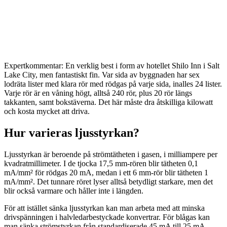
Expertkommentar: En verklig best i form av hotellet Shilo Inn i Salt
Lake City, men fantastiskt fin. Var sida av byggnaden har sex
lodräta lister med klara rör med rödgas på varje sida, inalles 24 lister.
Varje rör är en våning högt, alltså 240 rör, plus 20 rör längs
takkanten, samt bokstäverna. Det här måste dra åtskilliga kilowatt
och kosta mycket att driva.
Hur varieras ljusstyrkan?
Ljusstyrkan är beroende på strömtätheten i gasen, i milliampere per
kvadratmillimeter. I de tjocka 17,5 mm-rören blir tätheten 0,1
mA/mm² för rödgas 20 mA, medan i ett 6 mm-rör blir tätheten 1
mA/mm². Det tunnare röret lyser alltså betydligt starkare, men det
blir också varmare och håller inte i längden.
För att istället sänka ljusstyrkan kan man arbeta med att minska
drivspänningen i halvledarbestyckade konvertrar. För blågas kan
man sänka strömstyrkan från standardiserade 45 mA till 25 mA.