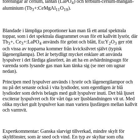
föreningar är cerium, lantan (LaPO
) och terbium-cerium-mangan-
4
aluminium (Tb
+:CeMgAl
O
).
3
11
19
Blandade i lämpliga proportioner kan man få ett antal spektrala
toppar, som i det spektrala diagrammet ovan för ett kallvitt lysrör, där
Tb
+, Ce
+:LaPO
används för grönt och blått, Eu:Y
O
ger rött
3
3
4
2
3
och vissa av topparna kommer från kvicksilvret självt (typisk
lågenergilampa). Det är betydligt mycket enklare att använda
lyspulver i det färdiga glasröret, än att ha en avhärdningsugn för
varenda sorts lysande gas man kan tänka sig (se mer om ugnar
nedan).
Principen med lyspulver används i lysrör och lågenergilampor och
nu på det senaste också i vita lysdioder, som egentligen är blå
lysdioder som delvis belagts med gult lyspulver inuti. Det blå ljuset
exciterar lyspulvret och för vårt öga ser ljusblandningen vit ut. Med
olika mycket gult lyspulver kan man variera ljusfärgen mellan kallvit
och varmvit.
Expertkommentar: Ganska slarvigt tillverkad, mindre skylt för
skyltfönster, som är sned och vind. En typ av skyltar som ofta