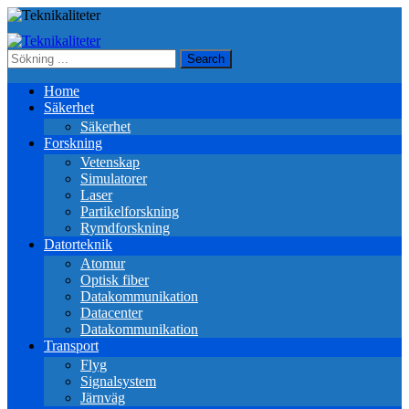
Home
Säkerhet
Säkerhet
Forskning
Vetenskap
Simulatorer
Laser
Partikelforskning
Rymdforskning
Datorteknik
Atomur
Optisk fiber
Datakommunikation
Datacenter
Datakommunikation
Transport
Flyg
Signalsystem
Järnväg