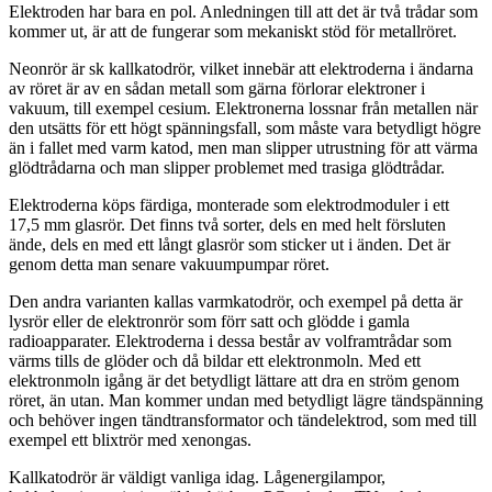
Elektroden har bara en pol. Anledningen till att det är två trådar som
kommer ut, är att de fungerar som mekaniskt stöd för metallröret.
Neonrör är sk kallkatodrör, vilket innebär att elektroderna i ändarna
av röret är av en sådan metall som gärna förlorar elektroner i
vakuum, till exempel cesium. Elektronerna lossnar från metallen när
den utsätts för ett högt spänningsfall, som måste vara betydligt högre
än i fallet med varm katod, men man slipper utrustning för att värma
glödtrådarna och man slipper problemet med trasiga glödtrådar.
Elektroderna köps färdiga, monterade som elektrodmoduler i ett
17,5 mm glasrör. Det finns två sorter, dels en med helt försluten
ände, dels en med ett långt glasrör som sticker ut i änden. Det är
genom detta man senare vakuumpumpar röret.
Den andra varianten kallas varmkatodrör, och exempel på detta är
lysrör eller de elektronrör som förr satt och glödde i gamla
radioapparater. Elektroderna i dessa består av volframtrådar som
värms tills de glöder och då bildar ett elektronmoln. Med ett
elektronmoln igång är det betydligt lättare att dra en ström genom
röret, än utan. Man kommer undan med betydligt lägre tändspänning
och behöver ingen tändtransformator och tändelektrod, som med till
exempel ett blixtrör med xenongas.
Kallkatodrör är väldigt vanliga idag. Lågenergilampor,