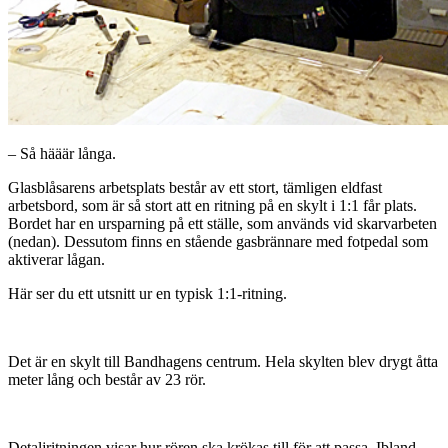
– Så hääär långa.
Glasblåsarens arbetsplats består av ett stort, tämligen eldfast
arbetsbord, som är så stort att en ritning på en skylt i 1:1 får plats.
Bordet har en ursparning på ett ställe, som används vid skarvarbeten
(nedan). Dessutom finns en stående gasbrännare med fotpedal som
aktiverar lågan.
Här ser du ett utsnitt ur en typisk 1:1-ritning.
Det är en skylt till Bandhagens centrum. Hela skylten blev drygt åtta
meter lång och består av 23 rör.
Detaljritningen visar hur rören ska krökas till för att passa. Ibland