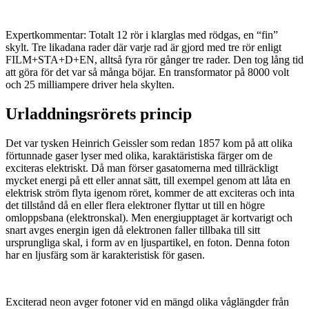
Expertkommentar: Totalt 12 rör i klarglas med rödgas, en “fin”
skylt. Tre likadana rader där varje rad är gjord med tre rör enligt
FILM+STA+D+EN, alltså fyra rör gånger tre rader. Den tog lång tid
att göra för det var så många böjar. En transformator på 8000 volt
och 25 milliampere driver hela skylten.
Urladdningsrörets princip
Det var tysken Heinrich Geissler som redan 1857 kom på att olika
förtunnade gaser lyser med olika, karaktäristiska färger om de
exciteras elektriskt. Då man förser gasatomerna med tillräckligt
mycket energi på ett eller annat sätt, till exempel genom att låta en
elektrisk ström flyta igenom röret, kommer de att exciteras och inta
det tillstånd då en eller flera elektroner flyttar ut till en högre
omloppsbana (elektronskal). Men energiupptaget är kortvarigt och
snart avges energin igen då elektronen faller tillbaka till sitt
ursprungliga skal, i form av en ljuspartikel, en foton. Denna foton
har en ljusfärg som är karakteristisk för gasen.
Exciterad neon avger fotoner vid en mängd olika våglängder från