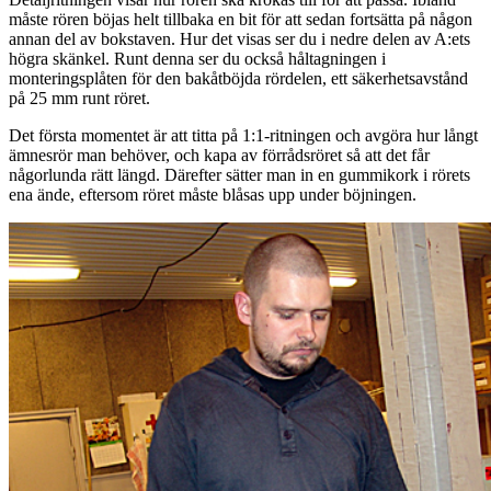
måste rören böjas helt tillbaka en bit för att sedan fortsätta på någon
annan del av bokstaven. Hur det visas ser du i nedre delen av A:ets
högra skänkel. Runt denna ser du också håltagningen i
monteringsplåten för den bakåtböjda rördelen, ett säkerhetsavstånd
på 25 mm runt röret.
Det första momentet är att titta på 1:1-ritningen och avgöra hur långt
ämnesrör man behöver, och kapa av förrådsröret så att det får
någorlunda rätt längd. Därefter sätter man in en gummikork i rörets
ena ände, eftersom röret måste blåsas upp under böjningen.