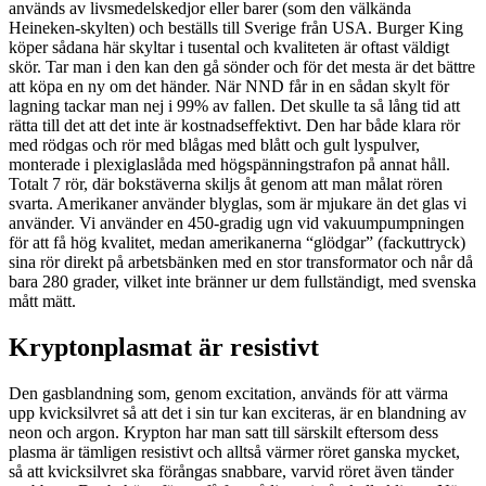
används av livsmedelskedjor eller barer (som den välkända
Heineken-skylten) och beställs till Sverige från USA. Burger King
köper sådana här skyltar i tusental och kvaliteten är oftast väldigt
skör. Tar man i den kan den gå sönder och för det mesta är det bättre
att köpa en ny om det händer. När NND får in en sådan skylt för
lagning tackar man nej i 99% av fallen. Det skulle ta så lång tid att
rätta till det att det inte är kostnadseffektivt. Den har både klara rör
med rödgas och rör med blågas med blått och gult lyspulver,
monterade i plexiglaslåda med högspänningstrafon på annat håll.
Totalt 7 rör, där bokstäverna skiljs åt genom att man målat rören
svarta. Amerikaner använder blyglas, som är mjukare än det glas vi
använder. Vi använder en 450-gradig ugn vid vakuumpumpningen
för att få hög kvalitet, medan amerikanerna “glödgar” (fackuttryck)
sina rör direkt på arbetsbänken med en stor transformator och når då
bara 280 grader, vilket inte bränner ur dem fullständigt, med svenska
mått mätt.
Kryptonplasmat är resistivt
Den gasblandning som, genom excitation, används för att värma
upp kvicksilvret så att det i sin tur kan exciteras, är en blandning av
neon och argon. Krypton har man satt till särskilt eftersom dess
plasma är tämligen resistivt och alltså värmer röret ganska mycket,
så att kvicksilvret ska förångas snabbare, varvid röret även tänder