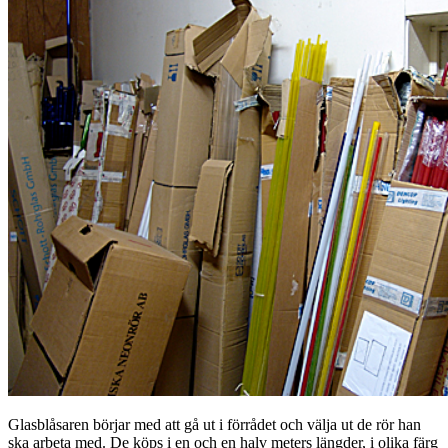
Glasblåsaren börjar med att gå ut i förrådet och välja ut de rör han
ska arbeta med. De köps i en och en halv meters längder, i olika färg