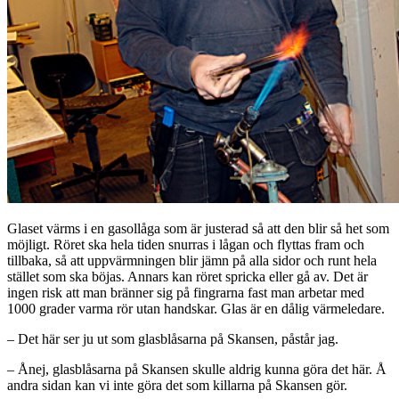
Glaset värms i en gasollåga som är justerad så att den blir så het som
möjligt. Röret ska hela tiden snurras i lågan och flyttas fram och
tillbaka, så att uppvärmningen blir jämn på alla sidor och runt hela
stället som ska böjas. Annars kan röret spricka eller gå av. Det är
ingen risk att man bränner sig på fingrarna fast man arbetar med
1000 grader varma rör utan handskar. Glas är en dålig värmeledare.
– Det här ser ju ut som glasblåsarna på Skansen, påstår jag.
– Ånej, glasblåsarna på Skansen skulle aldrig kunna göra det här. Å
andra sidan kan vi inte göra det som killarna på Skansen gör.