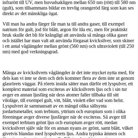
infrarött till UV, men huvudsakligen mellan 650 nm (rött) till 580 nm
(gult), som tillsammans bildar en trevlig orangeröd färg som kan ses
direkt av det mänskliga ögat.
Vill man ha andra färger får man ta till andra gaser, till exempel
natrium för gult, jod för blått, argon för lila etc, men för praktiskt
bruk skulle det bli för krångligt att använda så många olika gaser
och istället har man valt att använda förgasat kvicksilver, som skiner
i ett antal våglängder mellan grönt (560 nm) och ultraviolett (till 250
nm) med god verkningsgrad.
Många av kvicksilvrets våglängder är det inte mycket nytta med, för
dels kan vi inte se dem och dels kommer flera av dem inte ut genom
glasrörets väggar. På rörets insida sätter man därför ett lyspulver, ett
komplext material som exciteras av klicksilvrets ljus och i sin tur
avger en annan ljusfärg när dess atomer faller tillbaka till sitt
viloläge, till exempel gult, vitt, blått, violett eller vad som helst.
Lyspulvret är sammansatt av en mängd olika sällsynta
jordartsmetaller, som terbium, yttrium och europium som i olika
föreningar avger diverse ljusfärger när de exciteras. Så avger till
exempel terbium grönt ljus och europium avger rött, medan
kvicksilvret själv står för en annan nyans av grönt, samt blått, vilket
givetvis blandas med lyspulvrets ljus. Andra typiska ämnen och