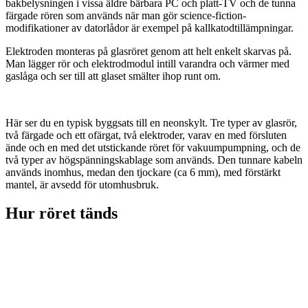
bakbelysningen i vissa äldre bärbara PC och platt-TV och de tunna
färgade rören som används när man gör science-fiction-
modifikationer av datorlådor är exempel på kallkatodtillämpningar.
Elektroden monteras på glasröret genom att helt enkelt skarvas på.
Man lägger rör och elektrodmodul intill varandra och värmer med
gaslåga och ser till att glaset smälter ihop runt om.
Här ser du en typisk byggsats till en neonskylt. Tre typer av glasrör,
två färgade och ett ofärgat, två elektroder, varav en med försluten
ände och en med det utstickande röret för vakuumpumpning, och de
två typer av högspänningskablage som används. Den tunnare kabeln
används inomhus, medan den tjockare (ca 6 mm), med förstärkt
mantel, är avsedd för utomhusbruk.
Hur röret tänds