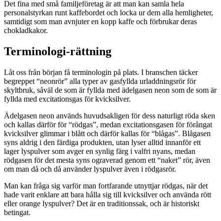
Det fina med små familjeföretag är att man kan samla hela
personalstyrkan runt kaffebordet och locka ur dem alla hemligheter,
samtidigt som man avnjuter en kopp kaffe och förbrukar deras
chokladkakor.
Terminologi-rättning
Låt oss från början få terminologin på plats. I branschen täcker
begreppet “neonrör” alla typer av gasfyllda urladdningsrör för
skyltbruk, såväl de som är fyllda med ädelgasen neon som de som är
fyllda med excitationsgas för kvicksilver.
Ädelgasen neon används huvudsakligen för dess naturligt röda sken
och kallas därför för “rödgas”, medan excitationsgasen för förångat
kvicksilver glimmar i blått och därför kallas för “blågas”. Blågasen
syns aldrig i den färdiga produkten, utan lyser alltid innanför ett
lager lyspulver som avger en synlig färg i valfri nyans, medan
rödgasen för det mesta syns ograverad genom ett “naket” rör, även
om man då och då använder lyspulver även i rödgasrör.
Man kan fråga sig varför man fortfarande utnyttjar rödgas, när det
hade varit enklare att bara hålla sig till kvicksilver och använda rött
eller orange lyspulver? Det är en traditionssak, och är historiskt
betingat.