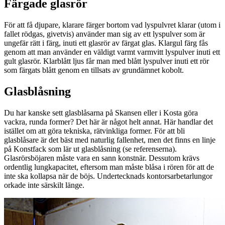
Färgade glasrör
För att få djupare, klarare färger bortom vad lyspulvret klarar (utom i
fallet rödgas, givetvis) använder man sig av ett lyspulver som är
ungefär rätt i färg, inuti ett glasrör av färgat glas. Klargul färg fås
genom att man använder en väldigt varmt varmvitt lyspulver inuti ett
gult glasrör. Klarblått ljus får man med blått lyspulver inuti ett rör
som färgats blått genom en tillsats av grundämnet kobolt.
Glasblåsning
Du har kanske sett glasblåsarna på Skansen eller i Kosta göra
vackra, runda former? Det här är något helt annat. Här handlar det
istället om att göra tekniska, rätvinkliga former. För att bli
glasblåsare är det bäst med naturlig fallenhet, men det finns en linje
på Konstfack som lär ut glasblåsning (se referenserna).
Glasrörsböjaren måste vara en sann konstnär. Dessutom krävs
ordentlig lungkapacitet, eftersom man måste blåsa i rören för att de
inte ska kollapsa när de böjs. Undertecknads kontorsarbetarlungor
orkade inte särskilt länge.