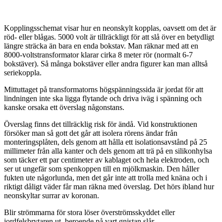
Kopplingsschemat visar hur en neonskylt kopplas, oavsett om det är
röd- eller blågas. 5000 volt är tillräckligt för att slå över en betydligt
längre sträcka än bara en enda bokstav. Man räknar med att en
8000-voltstransformator klarar cirka 8 meter rör (normalt 6-7
bokstäver). Så många bokstäver eller andra figurer kan man alltså
seriekoppla.
Mittuttaget på transformatorns högspänningssida är jordat för att
lindningen inte ska ligga flytande och driva iväg i spänning och
kanske orsaka ett överslag någonstans.
Överslag finns det tillräcklig risk för ändå. Vid konstruktionen
försöker man så gott det går att isolera rörens ändar från
monteringsplåten, dels genom att hålla ett isolationsavstånd på 25
millimeter från alla kanter och dels genom att trä på en silikonhylsa
som täcker ett par centimeter av kablaget och hela elektroden, och
ser ut ungefär som spenkoppen till en mjölkmaskin. Den håller
fukten ute någorlunda, men det går inte att trolla med knäna och i
riktigt dåligt väder får man räkna med överslag. Det hörs ibland hur
neonskyltar surrar av koronan.
Blir strömmarna för stora löser överströmsskyddet eller
jordfelsbrytaren ut, beroende på vart gnistan slår.