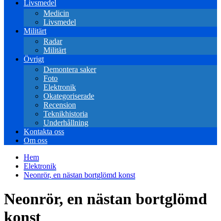
Livsmedel
Medicin
Livsmedel
Militärt
Radar
Militärt
Övrigt
Demontera saker
Foto
Elektronik
Okategoriserade
Recension
Teknikhistoria
Underhållning
Kontakta oss
Om oss
Hem
Elektronik
Neonrör, en nästan bortglömd konst
Neonrör, en nästan bortglömd
konst