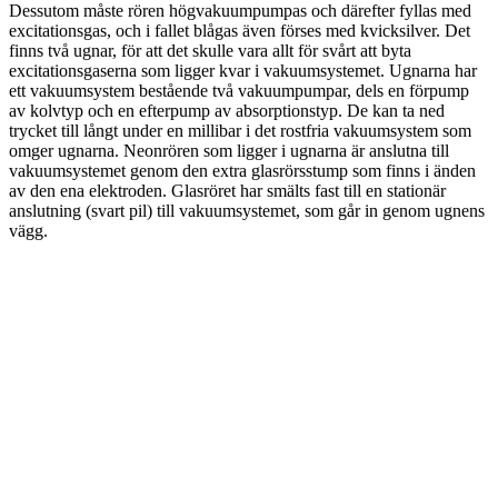
Dessutom måste rören högvakuumpumpas och därefter fyllas med
excitationsgas, och i fallet blågas även förses med kvicksilver. Det
finns två ugnar, för att det skulle vara allt för svårt att byta
excitationsgaserna som ligger kvar i vakuumsystemet. Ugnarna har
ett vakuumsystem bestående två vakuumpumpar, dels en förpump
av kolvtyp och en efterpump av absorptionstyp. De kan ta ned
trycket till långt under en millibar i det rostfria vakuumsystem som
omger ugnarna. Neonrören som ligger i ugnarna är anslutna till
vakuumsystemet genom den extra glasrörsstump som finns i änden
av den ena elektroden. Glasröret har smälts fast till en stationär
anslutning (svart pil) till vakuumsystemet, som går in genom ugnens
vägg.