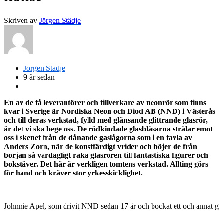
Skriven av
Jörgen Städje
Jörgen Städje
9 år sedan
En av de få leverantörer och tillverkare av neonrör som finns
kvar i Sverige är Nordiska Neon och Diod AB (NND) i Västerås
och till deras verkstad, fylld med glänsande glittrande glasrör,
är det vi ska bege oss. De rödkindade glasblåsarna strålar emot
oss i skenet från de dånande gaslågorna som i en tavla av
Anders Zorn, när de konstfärdigt vrider och böjer de från
början så vardagligt raka glasrören till fantastiska figurer och
bokstäver. Det här är verkligen tomtens verkstad. Allting görs
för hand och kräver stor yrkesskicklighet.
Johnnie Apel, som drivit NND sedan 17 år och bockat ett och annat gl