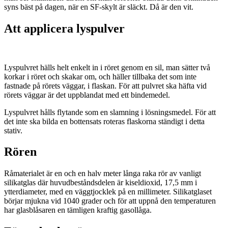
syns bäst på dagen, när en SF-skylt är släckt. Då är den vit.
Att applicera lyspulver
Lyspulvret hälls helt enkelt in i röret genom en sil, man sätter två
korkar i röret och skakar om, och häller tillbaka det som inte
fastnade på rörets väggar, i flaskan. För att pulvret ska häfta vid
rörets väggar är det uppblandat med ett bindemedel.
Lyspulvret hålls flytande som en slamning i lösningsmedel. För att
det inte ska bilda en bottensats roteras flaskorna ständigt i detta
stativ.
Rören
Råmaterialet är en och en halv meter långa raka rör av vanligt
silikatglas där huvudbeståndsdelen är kiseldioxid, 17,5 mm i
ytterdiameter, med en väggtjocklek på en millimeter. Silikatglaset
börjar mjukna vid 1040 grader och för att uppnå den temperaturen
har glasblåsaren en tämligen kraftig gasollåga.