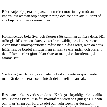
Efter varje böjoperation passar man röret mot ritningen för att
kontrollera att man följer sagda ritning och för att platta till röret så
alla böjar kommer i samma plan.
Komplicerade bokstäver och figurer sätts samman av flera delar. Här
utför glasblåsaren en skarv, vilket är ett väldigt precisionsarbete.
Även under skarvoperationen måste man blåsa i röret, men då detta
ligger fast på bordet ansluter man en slang i ena änden och blåser i
den. Efter att röret gjorts klart skarvar man på elektroderna, på
samma sätt.
Var för sig ser de färdigskarvade rörkrökarna inte så spännande ut,
men när de monterats och tänts är det en helt annan sak.
Resultatet är konstverk som dessa. Krokiga, skrynkliga rör av olika
typ i gjorda i klart, ljusblått, mörkblått, violett och gult glas. De vita
och gråa (slitna och förbrukade) och gula rören har dessutom