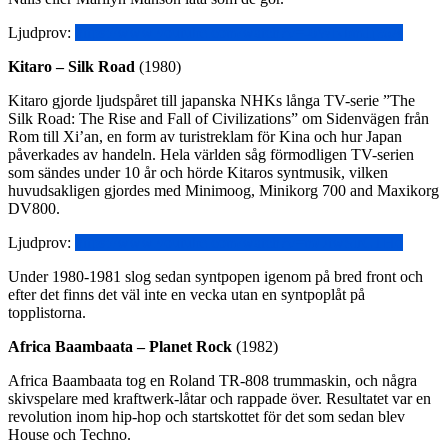
Ljudprov:
https://www.youtube.com/watch?v=-0WNbm1jz6A
Kitaro – Silk Road
(1980)
Kitaro gjorde ljudspåret till japanska NHKs långa TV-serie ”The
Silk Road: The Rise and Fall of Civilizations” om Sidenvägen från
Rom till Xi’an, en form av turistreklam för Kina och hur Japan
påverkades av handeln. Hela världen såg förmodligen TV-serien
som sändes under 10 år och hörde Kitaros syntmusik, vilken
huvudsakligen gjordes med Minimoog, Minikorg 700 and Maxikorg
DV800.
Ljudprov:
https://www.youtube.com/watch?v=mOtwSirCTHo
Under 1980-1981 slog sedan syntpopen igenom på bred front och
efter det finns det väl inte en vecka utan en syntpoplåt på
topplistorna.
Africa Baambaata – Planet Rock
(1982)
Africa Baambaata tog en Roland TR-808 trummaskin, och några
skivspelare med kraftwerk-låtar och rappade över. Resultatet var en
revolution inom hip-hop och startskottet för det som sedan blev
House och Techno.