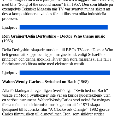
med bl a ”Song of the second moon” från 1957. Den som tittade på
exempelvis Tekniskt Magasin när TV var svartvit minns säkert att
dessa kompositioner användes för att illustrera olika industriella
processer.
Ljudprov:
https://www.youtube.com/watch?v=bVl2_MSwmSA
Ron Grainer/Delia Derbyshire – Doctor Who theme music
(1963)
Delia Derbyshire skapade musiken till BBCs TV-serie Doctor Who
helt genom att klippa och tejpa i magnetband, enligt Schaeffers
principer, och denna spöklika låt var den stora massans (i alla fall i
Storbritannien) första möte med elektronisk musik.
Ljudprov:
https://www.youtube.com/watch?v=CM8uBGANASc
Walter/Wendy Carlos – Switched on Bach
(1968)
Alla förklaringar är egentligen överflödiga. ”Switched-on Bach”
visade att Moog Syntheziser inte var en kuriös ljudeffektburk utan
ett seriöst instrument. Walter/WendyCarlos stod också för mångas
första möte med elektronisk musik genom att år 1971 skapa
ljudspåret till Kubricks film ”A Clockwork Orange”. 1982 gjorde
Carlos filmmusiken till disneyfilmen Tron, som skildrar strider