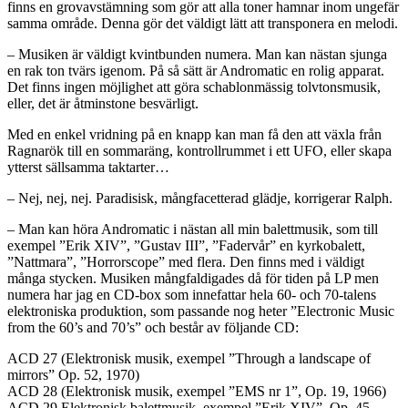
finns en grovavstämning som gör att alla toner hamnar inom ungefär
samma område. Denna gör det väldigt lätt att transponera en melodi.
– Musiken är väldigt kvintbunden numera. Man kan nästan sjunga
en rak ton tvärs igenom. På så sätt är Andromatic en rolig apparat.
Det finns ingen möjlighet att göra schablonmässig tolvtonsmusik,
eller, det är åtminstone besvärligt.
Med en enkel vridning på en knapp kan man få den att växla från
Ragnarök till en sommaräng, kontrollrummet i ett UFO, eller skapa
ytterst sällsamma taktarter…
– Nej, nej, nej. Paradisisk, mångfacetterad glädje, korrigerar Ralph.
– Man kan höra Andromatic i nästan all min balettmusik, som till
exempel ”Erik XIV”, ”Gustav III”, ”Fadervår” en kyrkobalett,
”Nattmara”, ”Horrorscope” med flera. Den finns med i väldigt
många stycken. Musiken mångfaldigades då för tiden på LP men
numera har jag en CD-box som innefattar hela 60- och 70-talens
elektroniska produktion, som passande nog heter ”Electronic Music
from the 60’s and 70’s” och består av följande CD:
ACD 27 (Elektronisk musik, exempel ”Through a landscape of
mirrors” Op. 52, 1970)
ACD 28 (Elektronisk musik, exempel ”EMS nr 1”, Op. 19, 1966)
ACD 29 Elektronisk balettmusik, exempel ”Erik XIV”, Op. 45,