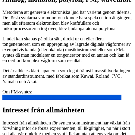
Metoderna att generera elektroniska ljud har varierat genom tiderna.
De första syntarna var monofona kunde bara spela en ton åt gången,
men allt eftersom elektroniken blev kraftfullare och
mikroprocessorerna tog över, blev ljudapparaterna polyfona.
Ljudet kan skapas på olika sätt, direkt ur en eller flera
tongeneratorer, som en upprepning av lagrade digitala vågformer av
exempelvis kända (eller okända) musikinstrument eller som FM-
syntes då man modulerar en tongenerator med en annan och kan få
en oerhört komplex vågform som resultat.
Det är alldeles klart japanerna som legat främst i masstillverkningen
av standardinstrument, med fabrikat som Kawai, Roland, JVC,
Yamaha och Akai.
Om FM-syntes:
https://en.wikipedia.org/wiki/Frequency_modulation_synthesis
Intresset från allmänheten
Intresset från allmänheten för synten som instrument har växlat från
förvåning inför de första experimenten, till likgiltighet, nu när i stort
sett alla går omkring med en synt i fickan utan att ens veta om det.