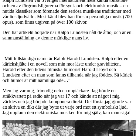
Ralph Lundsten var Sveriges internationellt mest kända tonsättare
och en av förgrundsfigurerna för synt- och elektronisk musik – en
nutida klassiker som förenade den seriösa musikens traditioner med
vår tids ljudvärld. Mest känd blev han för sin personliga musik (700
opus), som finns utgiven på över 100 skivor.
Den här artikeln började när Ralph Lundsten nått de åttio, och är en
sammanställning av denne märklige mans liv.
”Mitt fullständiga namn är Ralph Harold Lundsten. Ralph efter en
kärlekshjälte i en novell som min mor läste under graviditeten,
Harold efter den tidens filmiska humorist Harold Lloyd och
Lundsten efter en man som fanns tillhanda när jag föddes. Så kärlek
och humor är mitt namnliga öde…”
Men jag var ung, frimodig och en upptäckare. Jag hörde en
stråkkvartett på radio när jag var 17 och kände att något i mig
väcktes och jag började komponera direkt. Det första jag gjorde var
att skriva en dikt där jag bytte ut varje ord mot ett symboliskt ljud.
Jag uppfann den elektroniska musiken för mig själv, kan man säga!