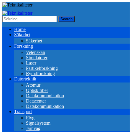
Home
Säkerhet
Säkerhet
Forskning
Vetenskap
Simulatorer
Laser
Partikelforskning
Rymdforskning
Datorteknik
Atomur
Optisk fiber
Datakommunikation
Datacenter
Datakommunikation
Transport
Flyg
Signalsystem
Järnväg