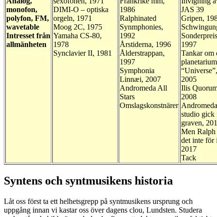
Analog,
sexofonen, 1971
Frankrike mm,
Invigning a
monofon,
DIMI-O – optiska
1986
JAS 39
polyfon, FM,
orgeln, 1971
Ralphinated
Gripen, 19
wavetable
Moog 2C, 1975
Synmphonies,
Schwingun
Intresset från
Yamaha CS-80,
1992
Sonderpreis
allmänheten
1978
Årstiderna, 1996
1997
Synclavier II, 1981
Ålderstrappan,
Tankar om e
1997
planetarium
Symphonia
“Universe”
Linnæi, 2007
2005
Andromeda All
Ilis Quoru
Stars
2008
Omslagskonstnärer
Andromed
studio gick 
graven, 20
Men Ralph 
det inte för i
2017
Tack
Syntens och syntmusikens historia
Låt oss först ta ett helhetsgrepp på syntmusikens ursprung och
uppgång innan vi kastar oss över dagens clou, Lundsten. Studera