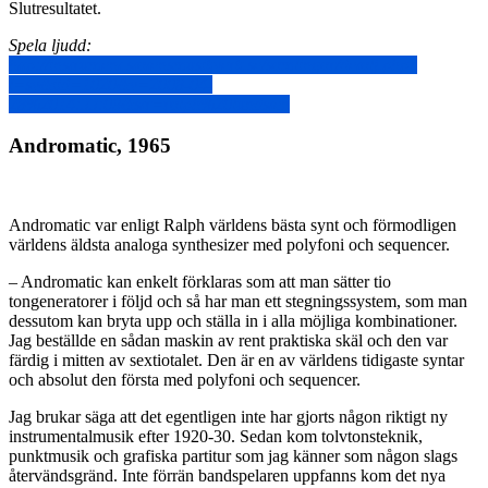
Slutresultatet.
Spela ljudd:
http://instrument.statensmusikverk.se/samlingar/detalj.php?
l=sv&iid=1020&v=2008-04-
28%2014:33:09&str=ralph%20lundsten
Andromatic, 1965
Andromatic var enligt Ralph världens bästa synt och förmodligen
världens äldsta analoga synthesizer med polyfoni och sequencer.
– Andromatic kan enkelt förklaras som att man sätter tio
tongeneratorer i följd och så har man ett stegningssystem, som man
dessutom kan bryta upp och ställa in i alla möjliga kombinationer.
Jag beställde en sådan maskin av rent praktiska skäl och den var
färdig i mitten av sextiotalet. Den är en av världens tidigaste syntar
och absolut den första med polyfoni och sequencer.
Jag brukar säga att det egentligen inte har gjorts någon riktigt ny
instrumentalmusik efter 1920-30. Sedan kom tolvtonsteknik,
punktmusik och grafiska partitur som jag känner som någon slags
återvändsgränd. Inte förrän bandspelaren uppfanns kom det nya