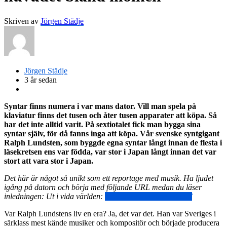
Skriven av
Jörgen Städje
Jörgen Städje
3 år sedan
Syntar finns numera i var mans dator. Vill man spela på
klaviatur finns det tusen och åter tusen apparater att köpa. Så
har det inte alltid varit. På sextiotalet fick man bygga sina
syntar själv, för då fanns inga att köpa. Vår svenske syntgigant
Ralph Lundsten, som byggde egna syntar långt innan de flesta i
läsekretsen ens var födda, var stor i Japan långt innan det var
stort att vara stor i Japan.
Det här är något så unikt som ett reportage med musik. Ha ljudet
igång på datorn och börja med följande URL medan du läser
inledningen: Ut i vida världen:
https://www.andromeda.se/
Var Ralph Lundstens liv en era? Ja, det var det. Han var Sveriges i
särklass mest kände musiker och kompositör och började producera