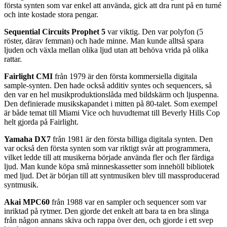
första synten som var enkel att använda, gick att dra runt på en turné
och inte kostade stora pengar.
Sequential Circuits Prophet 5
var viktig. Den var polyfon (5
röster, därav femman) och hade minne. Man kunde alltså spara
ljuden och växla mellan olika ljud utan att behöva vrida på olika
rattar.
Fairlight CMI
från 1979 är den första kommersiella digitala
sample-synten. Den hade också additiv syntes och sequencers, så
den var en hel musikproduktionslåda med bildskärm och ljuspenna.
Den definierade musikskapandet i mitten på 80-talet. Som exempel
är både temat till Miami Vice och huvudtemat till Beverly Hills Cop
helt gjorda på Fairlight.
Yamaha DX7
från 1981 är den första billiga digitala synten. Den
var också den första synten som var riktigt svår att programmera,
vilket ledde till att musikerna började använda fler och fler färdiga
ljud. Man kunde köpa små minneskassetter som innehöll bibliotek
med ljud. Det är början till att syntmusiken blev till massproducerad
syntmusik.
Akai MPC60
från 1988 var en sampler och sequencer som var
inriktad på rytmer. Den gjorde det enkelt att bara ta en bra slinga
från någon annans skiva och rappa över den, och gjorde i ett svep