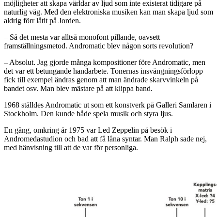
möjligheter att skapa världar av ljud som inte existerat tidigare på
naturlig väg. Med den elektroniska musiken kan man skapa ljud som
aldrig förr låtit på Jorden.
– Så det mesta var alltså monofont pillande, oavsett
framställningsmetod. Andromatic blev någon sorts revolution?
– Absolut. Jag gjorde många kompositioner före Andromatic, men
det var ett betungande handarbete. Tonernas insvängningsförlopp
fick till exempel ändras genom att man ändrade skarvvinkeln på
bandet osv. Man blev mästare på att klippa band.
1968 ställdes Andromatic ut som ett konstverk på Galleri Samlaren i
Stockholm. Den kunde både spela musik och styra ljus.
En gång, omkring år 1975 var Led Zeppelin på besök i
Andromedastudion och bad att få låna syntar. Man Ralph sade nej,
med hänvisning till att de var för personliga.