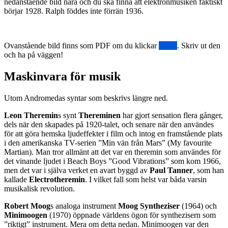
nedanstående bild nära och du ska finna att elektronmusiken faktiskt
börjar 1928. Ralph föddes inte förrän 1936.
Ovanstående bild finns som PDF om du klickar
HÄR
. Skriv ut den
och ha på väggen!
Maskinvara för musik
Utom Andromedas syntar som beskrivs längre ned.
Leon Theremin
s synt
Thereminen
har gjort sensation flera gånger,
dels när den skapades på 1920-talet, och senare när den användes
för att göra hemska ljudeffekter i film och intog en framstående plats
i den amerikanska TV-serien ”Min vän från Mars” (My favourite
Martian). Man tror allmänt att det var en theremin som användes för
det vinande ljudet i Beach Boys ”Good Vibrations” som kom 1966,
men det var i själva verket en avart byggd av
Paul Tanner
, som han
kallade
Electrotheremin
. I vilket fall som helst var båda varsin
musikalisk revolution.
Robert Moog
s analoga instrument
Moog Syntheziser
(1964) och
Minimoogen
(1970) öppnade världens ögon för synthezisern som
”riktigt” instrument. Mera om detta nedan. Minimoogen var den