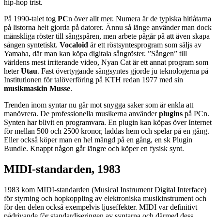
hip-hop trist.
På 1990-talet tog
PC
n över allt mer. Numera är de typiska hitlåtarna
på listorna helt gjorda på datorer. Ännu så länge använder man dock
mänskliga röster till sångspåren, men arbete pågår på att även skapa
sången syntetiskt.
Vocaloid
är ett röstsyntesprogram som säljs av
Yamaha, där man kan köpa digitala sångröster. ”Sången” till
världens mest irriterande video, Nyan Cat är ett annat program som
heter
Utau
. Fast övertygande sångsyntes gjorde ju teknologerna på
Institutionen för talöverföring på KTH redan 1977 med sin
musikmaskin Musse
.
Trenden inom syntar nu går mot snygga saker som är enkla att
manövrera. De professionella musikerna använder
plugins
på PCn.
Synten har blivit en programvara. En plugin kan köpas över Internet
för mellan 500 och 2500 kronor, laddas hem och spelar på en gång.
Eller också köper man en hel mängd på en gång, en sk Plugin
Bundle. Knappt någon går längre och köper en fysisk synt.
MIDI-standarden, 1983
1983 kom MIDI-standarden (Musical Instrument Digital Interface)
för styrning och hopkoppling av elektroniska musikinstrument och
för den delen också exempelvis ljuseffekter. MIDI var definitivt
pådrivande för standardiseringen av syntarna och därmed dess