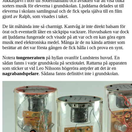
Jukkasjärvi i norr till Södermanland och avsikten var att visa olika
sorters musik för eleverna i grundskolan. Ljuddarna delades ut till
eleverna i skolans samlingssal och de fick spela själva till en film
gjord av Ralph, som visades i taket.
De lät måhända inte så charmigt. Kantvåg är inte direkt balsam för
örat och eventuellt låter en säckpipa vackrare. Huvudsaken var dock
att ljuddarna fungerade och visade på att var och en kan göra egen
musik med elektroniska medel. Många är de nu kända artister som
berättar att det var första gången de fick hålla i och prova en synt.
Notera
tongeneratorn
på hyllan ovanför Lundstens huvud. En
sådan fanns i varje grundskola på sextiotalet. Rattarna på apparaten
som sticker ut vid Leo Nilssons högeröra antyder att det är en
nagrabandspelare
. Sådana fanns definitivt inte i grundskolan.