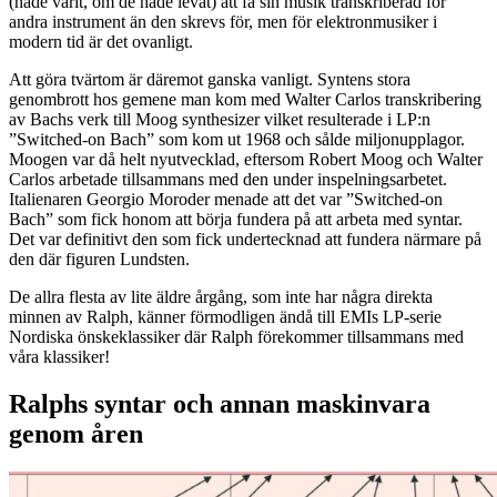
(hade varit, om de hade levat) att få sin musik transkriberad för
andra instrument än den skrevs för, men för elektronmusiker i
modern tid är det ovanligt.
Att göra tvärtom är däremot ganska vanligt. Syntens stora
genombrott hos gemene man kom med Walter Carlos transkribering
av Bachs verk till Moog synthesizer vilket resulterade i LP:n
”Switched-on Bach” som kom ut 1968 och sålde miljonupplagor.
Moogen var då helt nyutvecklad, eftersom Robert Moog och Walter
Carlos arbetade tillsammans med den under inspelningsarbetet.
Italienaren Georgio Moroder menade att det var ”Switched-on
Bach” som fick honom att börja fundera på att arbeta med syntar.
Det var definitivt den som fick undertecknad att fundera närmare på
den där figuren Lundsten.
De allra flesta av lite äldre årgång, som inte har några direkta
minnen av Ralph, känner förmodligen ändå till EMIs LP-serie
Nordiska önskeklassiker där Ralph förekommer tillsammans med
våra klassiker!
Ralphs syntar och annan maskinvara
genom åren