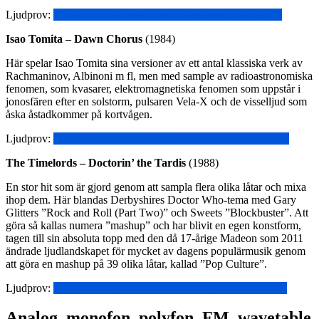
Ljudprov:
https://www.youtube.com/watch?v=hh1AypBaIEk
Isao Tomita – Dawn Chorus
(1984)
Här spelar Isao Tomita sina versioner av ett antal klassiska verk av
Rachmaninov, Albinoni m fl, men med sample av radioastronomiska
fenomen, som kvasarer, elektromagnetiska fenomen som uppstår i
jonosfären efter en solstorm, pulsaren Vela-X och de visselljud som
åska åstadkommer på kortvågen.
Ljudprov:
https://www.youtube.com/watch?v=Y_zGKYAr3hg
The Timelords – Doctorin’ the Tardis
(1988)
En stor hit som är gjord genom att sampla flera olika låtar och mixa
ihop dem. Här blandas Derbyshires Doctor Who-tema med Gary
Glitters ”Rock and Roll (Part Two)” och Sweets ”Blockbuster”. Att
göra så kallas numera ”mashup” och har blivit en egen konstform,
tagen till sin absoluta topp med den då 17-årige Madeon som 2011
ändrade ljudlandskapet för mycket av dagens populärmusik genom
att göra en mashup på 39 olika låtar, kallad ”Pop Culture”.
Ljudprov:
https://www.youtube.com/watch?v=iEkkhK3GPV8
Analog, monofon, polyfon, FM, wavetable