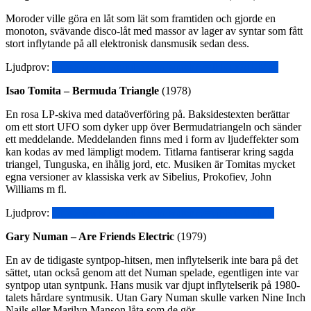
Moroder ville göra en låt som lät som framtiden och gjorde en
monoton, svävande disco-låt med massor av lager av syntar som fått
stort inflytande på all elektronisk dansmusik sedan dess.
Ljudprov:
https://www.youtube.com/watch?v=JhKqs7dUMa8
Isao Tomita – Bermuda Triangle
(1978)
En rosa LP-skiva med dataöverföring på. Baksidestexten berättar
om ett stort UFO som dyker upp över Bermudatriangeln och sänder
ett meddelande. Meddelanden finns med i form av ljudeffekter som
kan kodas av med lämpligt modem. Titlarna fantiserar kring sagda
triangel, Tunguska, en ihålig jord, etc. Musiken är Tomitas mycket
egna versioner av klassiska verk av Sibelius, Prokofiev, John
Williams m fl.
Ljudprov:
https://www.youtube.com/watch?v=vjFKQY2IjZc
Gary Numan – Are Friends Electric
(1979)
En av de tidigaste syntpop-hitsen, men inflytelserik inte bara på det
sättet, utan också genom att det Numan spelade, egentligen inte var
syntpop utan syntpunk. Hans musik var djupt inflytelserik på 1980-
talets hårdare syntmusik. Utan Gary Numan skulle varken Nine Inch
Nails eller Marilyn Manson låta som de gör.