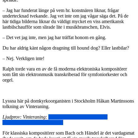
– Jag har funderat länge på vem hr. konstnären liknar, frågar
undertecknad tvekande. Jag vet inte om jag vågar säga det. På de
här tidiga bilderna liknar du väldigt mycket en viss amerikansk
lastbilschaufför som slirade lite i musikbranschen, Elvis.
– Det vet jag inte, men jag har träffat honom en gång.
Du har aldrig känt någon dragning till hound dog? Eller lastbilar?
– Nej. Verkligen inte!
Ralph torde vara en av de få moderna elektroniska kompositörer
som fått sin elektronmusik transkriberad för symfoniorkester och
orgel.
Lyssna här på domkyrkoorganisten i Stockholm Håkan Martinssons
tolkning av Vinteraning.
Ljudprov: Vinteraning:
https://www.andromeda.se/en-
midvintersaga-orgel/index.html
För klassiska kompositörer som Bach och Händel är det vardagsmat