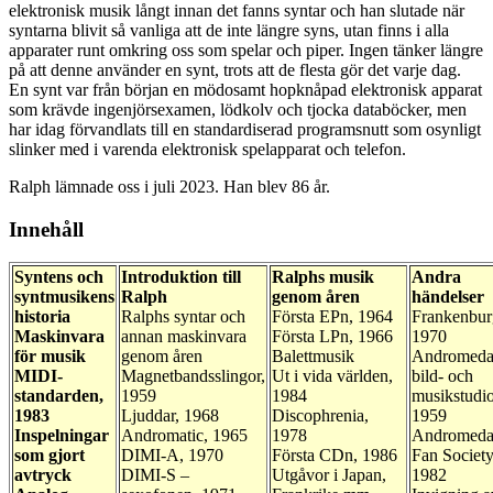
elektronisk musik långt innan det fanns syntar och han slutade när
syntarna blivit så vanliga att de inte längre syns, utan finns i alla
apparater runt omkring oss som spelar och piper. Ingen tänker längre
på att denne använder en synt, trots att de flesta gör det varje dag.
En synt var från början en mödosamt hopknåpad elektronisk apparat
som krävde ingenjörsexamen, lödkolv och tjocka databöcker, men
har idag förvandlats till en standardiserad programsnutt som osynligt
slinker med i varenda elektronisk spelapparat och telefon.
Ralph lämnade oss i juli 2023. Han blev 86 år.
Innehåll
Syntens och
Introduktion till
Ralphs musik
Andra
syntmusikens
Ralph
genom åren
händelser
historia
Ralphs syntar och
Första EPn, 1964
Frankenbur
Maskinvara
annan maskinvara
Första LPn, 1966
1970
för musik
genom åren
Balettmusik
Andromed
MIDI-
Magnetbandsslingor,
Ut i vida världen,
bild- och
standarden,
1959
1984
musikstudio
1983
Ljuddar, 1968
Discophrenia,
1959
Inspelningar
Andromatic, 1965
1978
Andromed
som gjort
DIMI-A, 1970
Första CDn, 1986
Fan Society
avtryck
DIMI-S –
Utgåvor i Japan,
1982