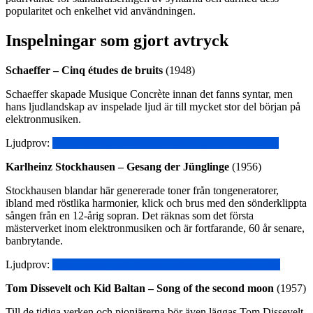
popularitet och enkelhet vid användningen.
Inspelningar som gjort avtryck
Schaeffer – Cinq études de bruits
(1948)
Schaeffer skapade Musique Concrète innan det fanns syntar, men
hans ljudlandskap av inspelade ljud är till mycket stor del början på
elektronmusiken.
Ljudprov:
https://www.youtube.com/watch?v=nF35LImqaGo
Karlheinz Stockhausen – Gesang der Jünglinge
(1956)
Stockhausen blandar här genererade toner från tongeneratorer,
ibland med röstlika harmonier, klick och brus med den sönderklippta
sången från en 12-årig sopran. Det räknas som det första
mästerverket inom elektronmusiken och är fortfarande, 60 år senare,
banbrytande.
Ljudprov:
https://www.youtube.com/watch?v=WTtzAmZFtds
Tom Dissevelt och Kid Baltan – Song of the second moon
(1957)
Till de tidiga verken och pionjärerna bör även läggas Tom Dissevelt,