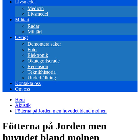
Livsmedel
Medicin
Livsmedel
Militärt
Radar
Militärt
Övrigt
Demontera saker
Foto
Elektronik
Okategoriserade
Recension
Teknikhistoria
Underhållning
Kontakta oss
Om oss
Hem
Akustik
Fötterna på Jorden men huvudet bland molnen
Fötterna på Jorden men
huvudet bland molnen