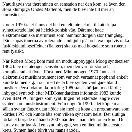
Naturligtvis var thereminen en sensation när den kom, så även den
stora klumpiga Ondes Martenot, men de blev inte till mer än
kuriositeter.
Under 1950-talet fanns det helt enkelt inte teknik till att skapa
syntetiserade ljud på helelektronisk väg. Däremot hade
elektromekaniska instrument som hammondorgeln stor framgång.
Där skapas tonerna av roterande tandhjul i plåt och exempelvis olika
fasförskjutningseffekter (flanger) skapas med högtalare som roterar
rent fysiskt.
När Robert Moog kom med sin moduluppbyggda Moog syntheziser
1964 blev det återigen sensation, men den var för stor och
komplicerad att flytta. Först med Minimoogen 1970 fanns ett
elektroniskt musikinstrument som var och vartannat popband enkelt
kunde ta med sig. I och med detta blev synten vanligare bland
musiker. Persondatorn kom kring 1980-talets början, med färdig
inbyggd synt och efter MIDI-standardens införande 1983 kunde
även IBM PC fungera som synt. Ingen reflekterade längre över
synten som musikinstrument. Från ungefär 1990-talet köpte man
sällan syntar längre utan nöjde sig med att köpa en programvara som
kördes i PC och kunde låta som vilken synt som helst. Det slutliga
förfallet började måhända 2007 när den smarta telefonen kom. Den
har av naturliga skäl en synt inbyggd, som en liten millimeterstor
krets. Synten hade blivit var mans ägodel.