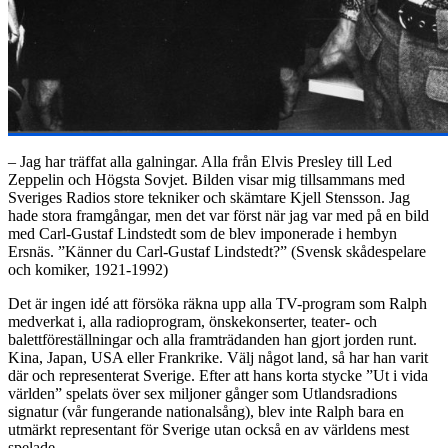
– Jag har träffat alla galningar. Alla från Elvis Presley till Led
Zeppelin och Högsta Sovjet. Bilden visar mig tillsammans med
Sveriges Radios store tekniker och skämtare Kjell Stensson. Jag
hade stora framgångar, men det var först när jag var med på en bild
med Carl-Gustaf Lindstedt som de blev imponerade i hembyn
Ersnäs. ”Känner du Carl-Gustaf Lindstedt?” (Svensk skådespelare
och komiker, 1921-1992)
Det är ingen idé att försöka räkna upp alla TV-program som Ralph
medverkat i, alla radioprogram, önskekonserter, teater- och
balettföreställningar och alla framträdanden han gjort jorden runt.
Kina, Japan, USA eller Frankrike. Välj något land, så har han varit
där och representerat Sverige. Efter att hans korta stycke ”Ut i vida
världen” spelats över sex miljoner gånger som Utlandsradions
signatur (vår fungerande nationalsång), blev inte Ralph bara en
utmärkt representant för Sverige utan också en av världens mest
spelade.