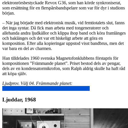
elektronrörsbestyckade Revox G36, som han körde synkroniserat,
som ersättning för en flerspårsbandspelare som var för dyr i studions
början.
– När jag började med elektronisk musik, vid femtiotalets slut, fanns
det inga syntar. Då fick man arbeta med tongeneratorer och
allehanda andra ljudkällor och klippa ihop band och köra framlänges
och baklänges och det var ett hiskeligt arbete att göra en
komposition. Efter alla kopieringar uppstod visst bandbrus, men det
var bara en del av charmen.
Han tilldelades 1960 svenska Magnetofonklubbens förstapris för
kompositionen ”Främmande planet”. Priset bestod dels av pengar,
dels av en kondensatormikrofon, som Ralph aldrig skulle ha haft råd
att köpa själv.
Ljudprov. Välj 04. Främmande planet:
https://www.andromeda.se/opus-1-15/index.html
Ljuddar, 1968