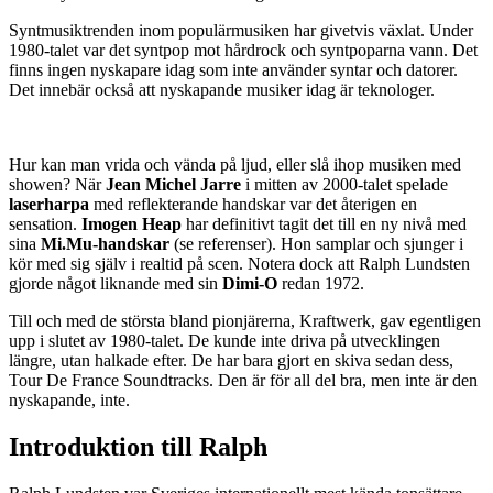
Syntmusiktrenden inom populärmusiken har givetvis växlat. Under
1980-talet var det syntpop mot hårdrock och syntpoparna vann. Det
finns ingen nyskapare idag som inte använder syntar och datorer.
Det innebär också att nyskapande musiker idag är teknologer.
Hur kan man vrida och vända på ljud, eller slå ihop musiken med
showen? När
Jean Michel Jarre
i mitten av 2000-talet spelade
laserharpa
med reflekterande handskar var det återigen en
sensation.
Imogen Heap
har definitivt tagit det till en ny nivå med
sina
Mi.Mu-handskar
(se referenser). Hon samplar och sjunger i
kör med sig själv i realtid på scen. Notera dock att Ralph Lundsten
gjorde något liknande med sin
Dimi-O
redan 1972.
Till och med de största bland pionjärerna, Kraftwerk, gav egentligen
upp i slutet av 1980-talet. De kunde inte driva på utvecklingen
längre, utan halkade efter. De har bara gjort en skiva sedan dess,
Tour De France Soundtracks. Den är för all del bra, men inte är den
nyskapande, inte.
Introduktion till Ralph