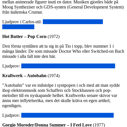
mellan animerade figurer inuti en dator. Musiken gjordes både på
Moog Syntheziser och GDS-synten (General Development System)
från italienska Crumar.
Ljudprov i Carlos-stil:
https://www.youtube.com/watch?
v=Fbh1mPE7lN4
Hot Butter – Pop Corn
(1972)
Den första syntlåten att ta sig in på Tio i topp, blev nummer 1 i
många länder. De som missade Doctor Who eller Switched-on Bach
missade i alla fall inte den här.
Ljudprov:
https://www.youtube.com/watch?v=YK3ZP6frAMc
Kraftwerk – Autobahn
(1974)
”Autobahn” var en milstolpe i syntpopen i och med att man sydde
ihop elektronmusik som Schaffers och Stockhausen och pop-
melodier till en nyskapande helhet. Kraftwerks senare skivor var
ännu mer inflytelserika, men det skulle kräva en egen artikel,
egentligen.
Ljudprov:
https://www.youtube.com/watch?v=gChOifUJZMc
Gorgio Moroder/Donna Summer – I Feel Love
(1977)