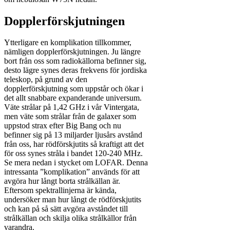
Dopplerförskjutningen
Ytterligare en komplikation tillkommer,
nämligen dopplerförskjutningen. Ju längre
bort från oss som radiokällorna befinner sig,
desto lägre synes deras frekvens för jordiska
teleskop, på grund av den
dopplerförskjutning som uppstår och ökar i
det allt snabbare expanderande universum.
Väte strålar på 1,42 GHz i vår Vintergata,
men väte som strålar från de galaxer som
uppstod strax efter Big Bang och nu
befinner sig på 13 miljarder ljusårs avstånd
från oss, har rödförskjutits så kraftigt att det
för oss synes stråla i bandet 120-240 MHz.
Se mera nedan i stycket om LOFAR. Denna
intressanta ”komplikation” används för att
avgöra hur långt borta strålkällan är.
Eftersom spektrallinjerna är kända,
undersöker man hur långt de rödförskjutits
och kan på så sätt avgöra avståndet till
strålkällan och skilja olika strålkällor från
varandra.