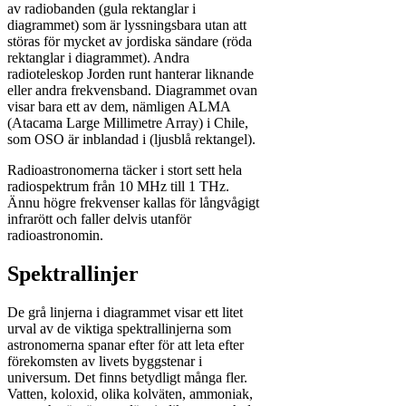
av radiobanden (gula rektanglar i
diagrammet) som är lyssningsbara utan att
störas för mycket av jordiska sändare (röda
rektanglar i diagrammet). Andra
radioteleskop Jorden runt hanterar liknande
eller andra frekvensband. Diagrammet ovan
visar bara ett av dem, nämligen ALMA
(Atacama Large Millimetre Array) i Chile,
som OSO är inblandad i (ljusblå rektangel).
Radioastronomerna täcker i stort sett hela
radiospektrum från 10 MHz till 1 THz.
Ännu högre frekvenser kallas för långvågigt
infrarött och faller delvis utanför
radioastronomin.
Spektrallinjer
De grå linjerna i diagrammet visar ett litet
urval av de viktiga spektrallinjerna som
astronomerna spanar efter för att leta efter
förekomsten av livets byggstenar i
universum. Det finns betydligt många fler.
Vatten, koloxid, olika kolväten, ammoniak,