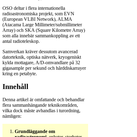
OSO deltar i flera internationella
radioastronomiska projekt, som EVN
(European VLBI Network), ALMA
(Atacama Large Millimeter/submillimeter
Array) och SKA (Square Kilometre Array)
som alla innebär sammankoppling av ett
antal radioteleskop.
Samverkan kräver dessutom avancerad
datorteknik, optiska nätverk, kryogeniskt
kylda mottagare, A/D-omvandlare på 32
gigasample per sekund och hårddiskarrayer
kring en petabyte.
Innehåll
Denna artikel är omfattande och behandlar
flera sammanhängande teknikområden,
vilka dock måste avhandlas i turordning,
nämligen:
Grundläggande om
radioastronomi,
enheter, storheter