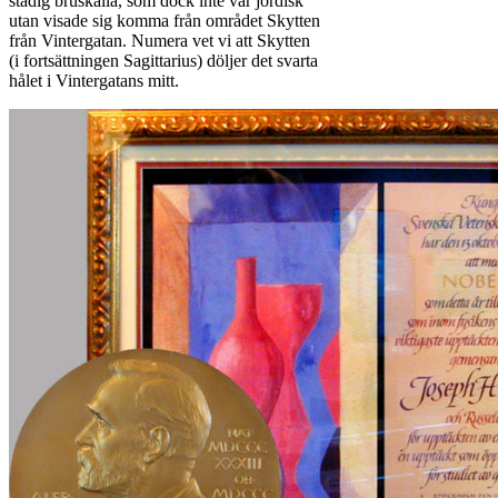
stadig bruskälla, som dock inte var jordisk
utan visade sig komma från området Skytten
från Vintergatan. Numera vet vi att Skytten
(i fortsättningen Sagittarius) döljer det svarta
hålet i Vintergatans mitt.