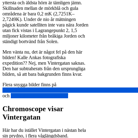
yttersta och äldsta hörn är tämligen jämn.
Skillnaden mellan de mörkblå och gula
områdena är bara 0,2 mK (2,7251K–
2,7249K). Under de nio år mätningen
pågick kunde satelliten inte vara nära Jorden
utan fick vistas i Lagrangepunkt 2, 1,5
miljoner kilometer från bråkiga Jorden och
ständigt bortvänd från Solen.
Men vänta nu, det är något fel på den här
bilden! Kalle Ankas fotografiska
expedition?? Nej, men Vintergatan saknas.
Den har subtraherats från den ursprungliga
bilden, så att bara bakgrunden finns kvar.
Flera snygga bilder finns på
https://en.wikipedia.org/wiki/Wilkinson_Microwave_Anisotropy
och
https://wmap.gsfc.nasa.gov/
Chromoscope visar
Vintergatan
Här har du istället Vintergatan i nästan hela
sin prydno, i flera våglängdsband.