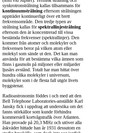
(som vid Jupiter). Termisk strålning och
synkrotronstrålning kallas tillsammans för
kontinuumstrålning
eftersom strålningen
uppträder kontinuerligt över ett brett
frekvensområde. Den tredje typen av
strålning kallas för
spektrallinjestrålning
eftersom den är koncentrerad till vissa
bestämda frekvenser (spektrallinjer). Den
kommer från atomer och molekyler och
frekvensen beror på vilken atom eller
molekyl som sände ut den. Det kan man
använda för att bestämma vilka ämnen som
finns i gasmoln på miljoner eller miljarder
ljusårs avstånd. Totalt har man hittat över
hundra olika molekyler i universum,
molekyler som i de flesta fall utgör livets
byggstenar.
Radioastronomin föddes i och med att den
Bell Telephone Laboratories-anställde Karl
Jansky fick i uppdrag att undersöka om det
fanns störkällor som kunde förhindra
kommersiell kortvågstrafik över Atlanten.
Han provade på 20,3 MHz och utöver alla
åskväder hittade han år 1931 dessutom en