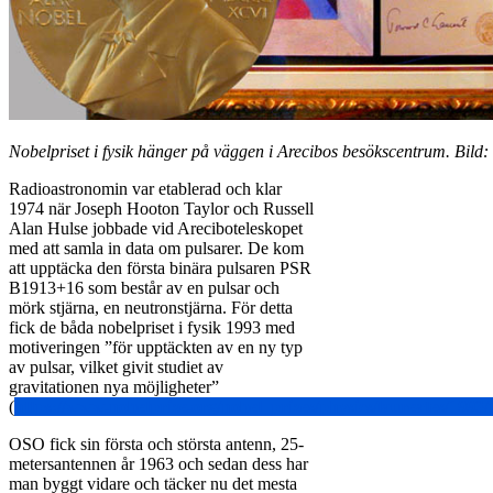
Nobelpriset i fysik hänger på väggen i Arecibos besökscentrum. Bild: 
Radioastronomin var etablerad och klar
1974 när Joseph Hooton Taylor och Russell
Alan Hulse jobbade vid Areciboteleskopet
med att samla in data om pulsarer. De kom
att upptäcka den första binära pulsaren PSR
B1913+16 som består av en pulsar och
mörk stjärna, en neutronstjärna. För detta
fick de båda nobelpriset i fysik 1993 med
motiveringen ”för upptäckten av en ny typ
av pulsar, vilket givit studiet av
gravitationen nya möjligheter”
(
https://www.nobelprize.org/nobel_prizes/physics/laureates/1993/
OSO fick sin första och största antenn, 25-
metersantennen år 1963 och sedan dess har
man byggt vidare och täcker nu det mesta