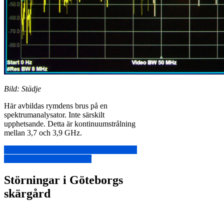
Bild: Städje
Här avbildas rymdens brus på en
spektrumanalysator. Inte särskilt
upphetsande. Detta är kontinuumstrålning
mellan 3,7 och 3,9 GHz.
http://www.eso.org/public/sweden/teles-
instr/alma/receiver-bands/
Störningar i Göteborgs
skärgård