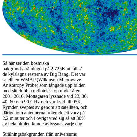
Så här ser den kosmiska
bakgrundsstrålningen på 2,725K ut, alltså
de kylslagna resterna av Big Bang. Det var
satelliten WMAP (Wilkinson Microwave
Anisotropy Probe) som fångade upp bilden
med sitt dubbla radioteleskop under åren
2001-2010. Mottagaren lyssnade vid 22, 30,
40, 60 och 90 GHz och var kyld till 95K.
Rymden sveptes av genom att satelliten, och
därigenom antennerna, roterade ett varv på
2,2 minuter och i övrigt vred sig så att 30%
av hela himlen kunde avlyssnas varje dag.
Strålningsbakgrunden från universums