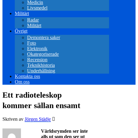
Medicin
Livsmedel
Militärt
Radar
Militärt
Övrigt
Demontera saker
Foto
Elektronik
Okategoriserade
Recension
Teknikhistoria
Underhållning
Kontakta oss
Om oss
Ett radioteleskop
kommer sällan ensamt
Skriven av
Jörgen Städje
Världsrymden ser inte
alls ut som den ser ut