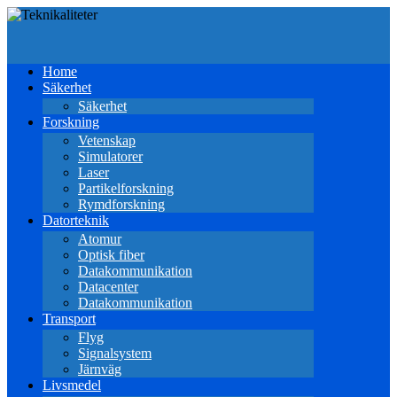
Home
Säkerhet
Säkerhet
Forskning
Vetenskap
Simulatorer
Laser
Partikelforskning
Rymdforskning
Datorteknik
Atomur
Optisk fiber
Datakommunikation
Datacenter
Datakommunikation
Transport
Flyg
Signalsystem
Järnväg
Livsmedel