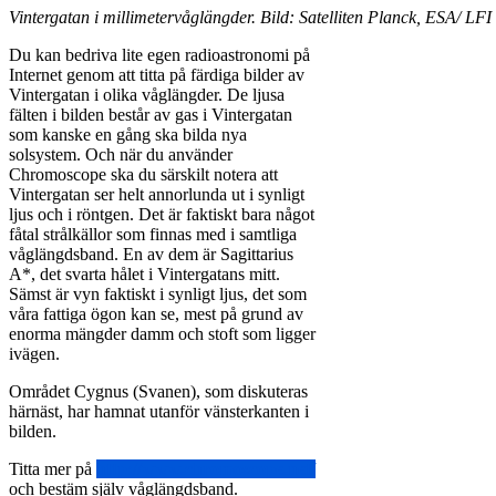
Vintergatan i millimetervåglängder. Bild: Satelliten Planck, ESA/ LF
Du kan bedriva lite egen radioastronomi på
Internet genom att titta på färdiga bilder av
Vintergatan i olika våglängder. De ljusa
fälten i bilden består av gas i Vintergatan
som kanske en gång ska bilda nya
solsystem. Och när du använder
Chromoscope ska du särskilt notera att
Vintergatan ser helt annorlunda ut i synligt
ljus och i röntgen. Det är faktiskt bara något
fåtal strålkällor som finnas med i samtliga
våglängdsband. En av dem är Sagittarius
A*, det svarta hålet i Vintergatans mitt.
Sämst är vyn faktiskt i synligt ljus, det som
våra fattiga ögon kan se, mest på grund av
enorma mängder damm och stoft som ligger
ivägen.
Området Cygnus (Svanen), som diskuteras
härnäst, har hamnat utanför vänsterkanten i
bilden.
Titta mer på
http://www.chromoscope.net/
och bestäm själv våglängdsband.