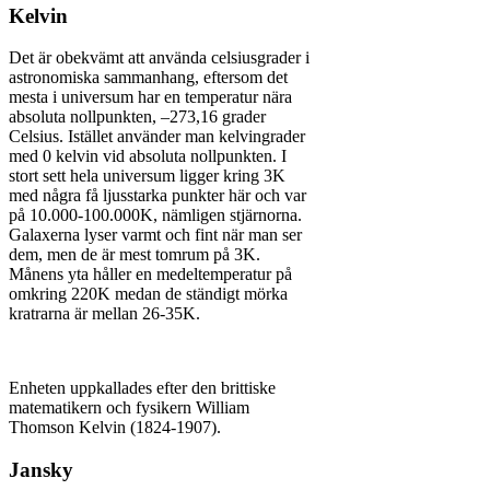
Kelvin
Det är obekvämt att använda celsiusgrader i
astronomiska sammanhang, eftersom det
mesta i universum har en temperatur nära
absoluta nollpunkten, –273,16 grader
Celsius. Istället använder man kelvingrader
med 0 kelvin vid absoluta nollpunkten. I
stort sett hela universum ligger kring 3K
med några få ljusstarka punkter här och var
på 10.000-100.000K, nämligen stjärnorna.
Galaxerna lyser varmt och fint när man ser
dem, men de är mest tomrum på 3K.
Månens yta håller en medeltemperatur på
omkring 220K medan de ständigt mörka
kratrarna är mellan 26-35K.
Enheten uppkallades efter den brittiske
matematikern och fysikern William
Thomson Kelvin (1824-1907).
Jansky