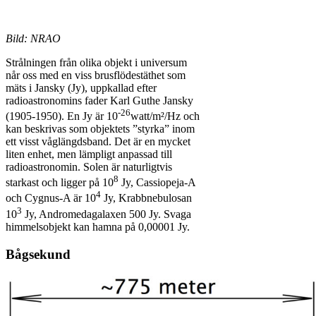
Bild: NRAO
Strålningen från olika objekt i universum
når oss med en viss brusflödestäthet som
mäts i Jansky (Jy), uppkallad efter
radioastronomins fader Karl Guthe Jansky
-26
(1905-1950). En Jy är 10
watt/m²/Hz och
kan beskrivas som objektets ”styrka” inom
ett visst våglängdsband. Det är en mycket
liten enhet, men lämpligt anpassad till
radioastronomin. Solen är naturligtvis
8
starkast och ligger på 10
Jy, Cassiopeja-A
4
och Cygnus-A är 10
Jy, Krabbnebulosan
3
10
Jy, Andromedagalaxen 500 Jy. Svaga
himmelsobjekt kan hamna på 0,00001 Jy.
Bågsekund