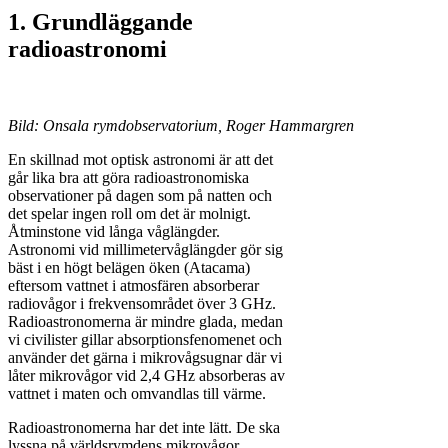
1. Grundläggande
radioastronomi
Bild: Onsala rymdobservatorium, Roger Hammargren
En skillnad mot optisk astronomi är att det
går lika bra att göra radioastronomiska
observationer på dagen som på natten och
det spelar ingen roll om det är molnigt.
Åtminstone vid långa våglängder.
Astronomi vid millimetervåglängder gör sig
bäst i en högt belägen öken (Atacama)
eftersom vattnet i atmosfären absorberar
radiovågor i frekvensområdet över 3 GHz.
Radioastronomerna är mindre glada, medan
vi civilister gillar absorptionsfenomenet och
använder det gärna i mikrovågsugnar där vi
låter mikrovågor vid 2,4 GHz absorberas av
vattnet i maten och omvandlas till värme.
Radioastronomerna har det inte lätt. De ska
lyssna på världsrymdens mikrovågor