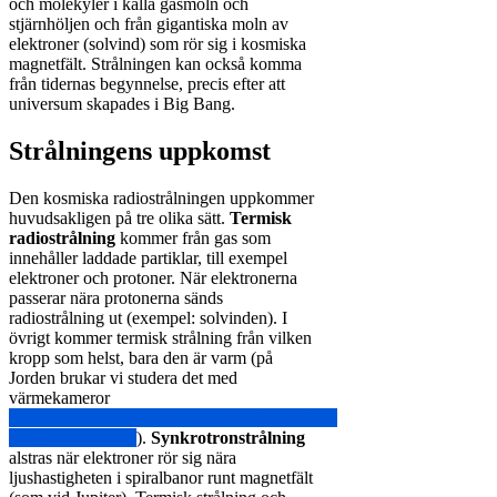
och molekyler i kalla gasmoln och
stjärnhöljen och från gigantiska moln av
elektroner (solvind) som rör sig i kosmiska
magnetfält. Strålningen kan också komma
från tidernas begynnelse, precis efter att
universum skapades i Big Bang.
Strålningens uppkomst
Den kosmiska radiostrålningen uppkommer
huvudsakligen på tre olika sätt.
Termisk
radiostrålning
kommer från gas som
innehåller laddade partiklar, till exempel
elektroner och protoner. När elektronerna
passerar nära protonerna sänds
radiostrålning ut (exempel: solvinden). I
övrigt kommer termisk strålning från vilken
kropp som helst, bara den är varm (på
Jorden brukar vi studera det med
värmekameror
https://www.teknikaliteter.se/2018/03/23/flir-
hetare-finns-inte/
).
Synkrotronstrålning
alstras när elektroner rör sig nära
ljushastigheten i spiralbanor runt magnetfält