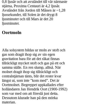
0,8 ljusår och att avståndet till vår närmaste
stjärna, Proxima Centauri är 4,2 ljusår.
Avståndet från Jorden till Månen är ~1,28
ljussekunder, till Solen är det drygt 8
ljusminuter och till Mars är det 20
ljusminuter.
Oortmoln
Alla solsystem bildas ur moln av stoft och
gas som dragit ihop sig av sin egen
gravitation bara för att det råkat finnas
tillräckligt mycket stoft och gas på ett och
samma ställe. En ren slump, alltså. När
molnet dragit ihop sig tillräckligt och
centralstjärnan tänts, blir det rester kvar
längst ut, som inte ”kom med”. Det är
Oortmolnet. Begreppet uppkallades efter
holländaren Jan Hendrik Oort (1900-1992)
som var med om att föreslå just detta.
Dessutom klurade han på den mörka
materian.