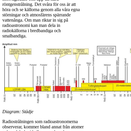
röntgenstrålning. Det svåra för oss är att
höra och se källorna genom alla våra egna
störningar och atmosfärens spärrande
vattenånga. Om man riktar in sig på
radioastronomi kan man dela in
radiokällorna i bredbandiga och
smalbandiga.
Diagram: Städje
Radiostrålningen som radioastronomerna
observerar, kommer bland annat från atomer