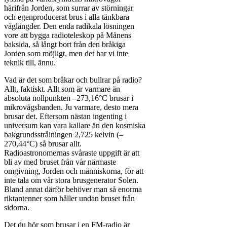
härifrån Jorden, som surrar av störningar
och egenproducerat brus i alla tänkbara
våglängder. Den enda radikala lösningen
vore att bygga radioteleskop på Månens
baksida, så långt bort från den bråkiga
Jorden som möjligt, men det har vi inte
teknik till, ännu.
Vad är det som bråkar och bullrar på radio?
Allt, faktiskt. Allt som är varmare än
absoluta nollpunkten –273,16°C brusar i
mikrovågsbanden. Ju varmare, desto mera
brusar det. Eftersom nästan ingenting i
universum kan vara kallare än den kosmiska
bakgrundsstrålningen 2,725 kelvin (–
270,44°C) så brusar allt.
Radioastronomernas svåraste uppgift är att
bli av med bruset från vår närmaste
omgivning, Jorden och människorna, för att
inte tala om vår stora brusgenerator Solen.
Bland annat därför behöver man så enorma
riktantenner som håller undan bruset från
sidorna.
Det du hör som brusar i en FM-radio är