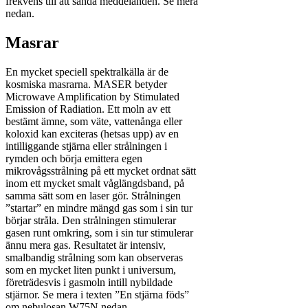
frekvens till att sända meddelanden. Se mera
nedan.
Masrar
En mycket speciell spektralkälla är de
kosmiska masrarna. MASER betyder
Microwave Amplification by Stimulated
Emission of Radiation. Ett moln av ett
bestämt ämne, som väte, vattenånga eller
koloxid kan exciteras (hetsas upp) av en
intilliggande stjärna eller strålningen i
rymden och börja emittera egen
mikrovågsstrålning på ett mycket ordnat sätt
inom ett mycket smalt våglängdsband, på
samma sätt som en laser gör. Strålningen
”startar” en mindre mängd gas som i sin tur
börjar stråla. Den strålningen stimulerar
gasen runt omkring, som i sin tur stimulerar
ännu mera gas. Resultatet är intensiv,
smalbandig strålning som kan observeras
som en mycket liten punkt i universum,
företrädesvis i gasmoln intill nybildade
stjärnor. Se mera i texten ”En stjärna föds”
om nebulosan W75N nedan.