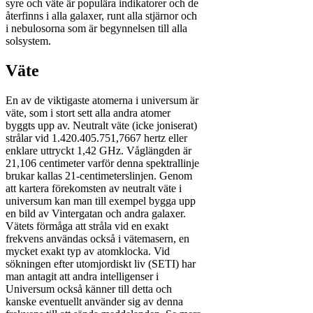
syre och väte är populära indikatorer och de
återfinns i alla galaxer, runt alla stjärnor och
i nebulosorna som är begynnelsen till alla
solsystem.
Väte
En av de viktigaste atomerna i universum är
väte, som i stort sett alla andra atomer
byggts upp av. Neutralt väte (icke joniserat)
strålar vid 1.420.405.751,7667 hertz eller
enklare uttryckt 1,42 GHz. Våglängden är
21,106 centimeter varför denna spektrallinje
brukar kallas 21-centimeterslinjen. Genom
att kartera förekomsten av neutralt väte i
universum kan man till exempel bygga upp
en bild av Vintergatan och andra galaxer.
Vätets förmåga att stråla vid en exakt
frekvens användas också i vätemasern, en
mycket exakt typ av atomklocka. Vid
sökningen efter utomjordiskt liv (SETI) har
man antagit att andra intelligenser i
Universum också känner till detta och
kanske eventuellt använder sig av denna