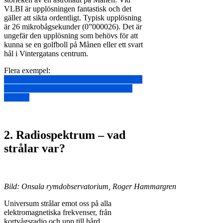
VLBI är upplösningen fantastisk och det
gäller att sikta ordentligt. Typisk upplösning
är 26 mikrobågsekunder (0”000026). Det är
ungefär den upplösning som behövs för att
kunna se en golfboll på Månen eller ett svart
hål i Vintergatans centrum.
Flera exempel:
https://lco.global/spacebook/using-angles-
describe-positions-and-apparent-sizes-
objects/
2. Radiospektrum – vad
strålar var?
Bild: Onsala rymdobservatorium, Roger Hammargren
Universum strålar emot oss på alla
elektromagnetiska frekvenser, från
kortvågsradio och upp till hård