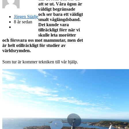
att se ut. Våra ögon är
väldigt begränsade
och ser bara ett väldigt
Jörgen Städje
smalt våglängdsband.
8 år sedan
Det kunde vara
tillräckligt förr när vi
skulle leta morötter
och försvara oss mot mammutar, men det
är helt otillräckligt för studier av
världsrymden.
Som tur är kommer tekniken till vår hjälp.