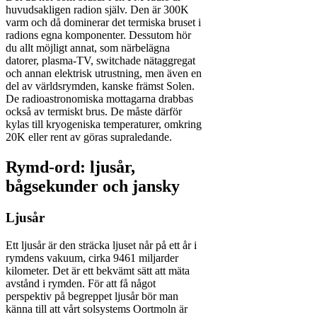
huvudsakligen radion själv. Den är 300K
varm och då dominerar det termiska bruset i
radions egna komponenter. Dessutom hör
du allt möjligt annat, som närbelägna
datorer, plasma-TV, switchade nätaggregat
och annan elektrisk utrustning, men även en
del av världsrymden, kanske främst Solen.
De radioastronomiska mottagarna drabbas
också av termiskt brus. De måste därför
kylas till kryogeniska temperaturer, omkring
20K eller rent av göras supraledande.
Rymd-ord: ljusår,
bågsekunder och jansky
Ljusår
Ett ljusår är den sträcka ljuset når på ett år i
rymdens vakuum, cirka 9461 miljarder
kilometer. Det är ett bekvämt sätt att mäta
avstånd i rymden. För att få något
perspektiv på begreppet ljusår bör man
känna till att vårt solsystems Oortmoln är