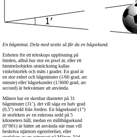
En bågminut. Dela med sextio så får du en bågsekund.
Enheten för ett teleskops upplösning på
himlen, alltså hur stor en pixel är, eller ett
himmelsobjekts utsträckning kallas
vinkelstorlek och mäts i grader. En grad är
en stor enhet och bågminuter (1/60 grad, arc
minute) eller bågsekunder (1/3600 grad, arc
second) är bekvämare att använda.
Månen har en skenbar diameter på 31
bågminuter (31’), det vill säga en halv grad
(0,5°) sedd från Jorden. En bågsekund (1”)
är storleken av en enkrona sedd på 5
kilometers håll, medan en millibågsekund
(0”001) är bättre att använda när man vill
beskriva stjärnors egenrörelser, eller
storleken av en astronaut på Månen. Vid