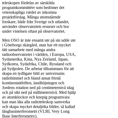
teleskopen fördelas av särskilda
programkommittéer som bedömer det
vetenskapliga värdet av inkomna
projektförslag. Många utomstående
forskare, både från Sverige och utlandet,
använder observatoriets resurser och bor
under vistelsen oftast på observatoriet.
Men OSO är inte ensamt ute på sin udde ute
i Göteborgs skärgård, utan har ett mycket
tätt samarbete med många andra
radioobservatorier i världen, i Europa, USA,
Sydamerika, Kina, Nya Zeeland, Japan,
Sydkorea, Sydafrika, Chile, Ryssland och
på Sydpolen. De arbetar tillsammans för att
skapa en tydligare bild av universums
radiohimmel och bland annat förstå
kontinentaldriften, landhöjningen och
Jordens rotation ned på centimeternivå idag
och på sikt ned på millimeternivå. Med hjälp
av atomklockor och knepig programvara
kan man låta alla radioteleskop samverka
och skapa mycket detaljrika bilder, så kallad
långbasinterferometri (VLBI, Very Long
Base Interferometry).