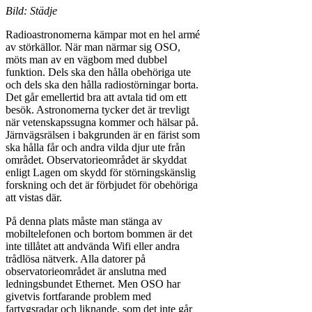
Bild: Städje
Radioastronomerna kämpar mot en hel armé
av störkällor. När man närmar sig OSO,
möts man av en vägbom med dubbel
funktion. Dels ska den hålla obehöriga ute
och dels ska den hålla radiostörningar borta.
Det går emellertid bra att avtala tid om ett
besök. Astronomerna tycker det är trevligt
när vetenskapssugna kommer och hälsar på.
Järnvägsrälsen i bakgrunden är en färist som
ska hålla får och andra vilda djur ute från
området. Observatorieområdet är skyddat
enligt Lagen om skydd för störningskänslig
forskning och det är förbjudet för obehöriga
att vistas där.
På denna plats måste man stänga av
mobiltelefonen och bortom bommen är det
inte tillåtet att andvända Wifi eller andra
trådlösa nätverk. Alla datorer på
observatorieområdet är anslutna med
ledningsbundet Ethernet. Men OSO har
givetvis fortfarande problem med
fartygsradar och liknande, som det inte går