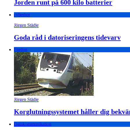
Jorden runt på 600 kilo batterier
cyberhot
Jörgen Städje
Goda råd i datoriseringens tidevarv
Fordon
Jörgen Städje
Korglutningssystemet håller dig bekvä
Datakommunikation