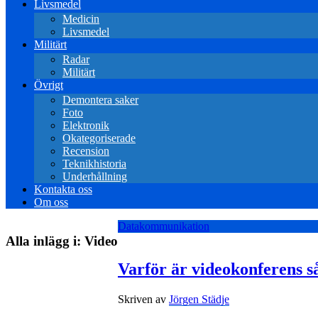
Livsmedel
Medicin
Livsmedel
Militärt
Radar
Militärt
Övrigt
Demontera saker
Foto
Elektronik
Okategoriserade
Recension
Teknikhistoria
Underhållning
Kontakta oss
Om oss
Datakommunikation
Alla inlägg i:
Video
Varför är videokonferens så
Skriven av
Jörgen Städje