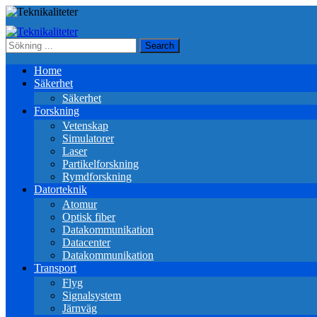
Home
Säkerhet
Säkerhet
Forskning
Vetenskap
Simulatorer
Laser
Partikelforskning
Rymdforskning
Datorteknik
Atomur
Optisk fiber
Datakommunikation
Datacenter
Datakommunikation
Transport
Flyg
Signalsystem
Järnväg