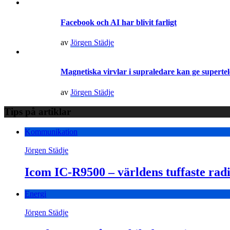
Facebook och AI har blivit farligt
av
Jörgen Städje
Magnetiska virvlar i supraledare kan ge superte
av
Jörgen Städje
Tips på artiklar
Kommunikation
Jörgen Städje
Icom IC-R9500 – världens tuffaste rad
Energi
Jörgen Städje